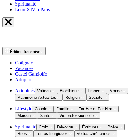
Spiritualité
Léon XIV à Paris
Édition
française
Cotignac
Vacances
Castel Gandolfo
Adoption
Actualités
Vatican
Bioéthique
France
Monde
Patrimoine Actualités
Religion
Société
Lifestyle
Couple
Famille
For Her et For Him
Maison
Santé
Vie professionnelle
Spiritualité
Croix
Dévotion
Écritures
Prière
Rites
Temps liturgiques
Vertus chrétiennes