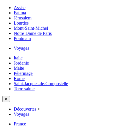
Assise
Fatima
Jérusalem
Lourdes
Mont-Saint-Michel
Notre-Dame de Paris
Pontmain
Voyages
Italie
Jordanie
Malte
Pèlerinage
Rome
Saint-Jacques-de-Compostelle
Terre sainte
✕
Découvertes
>
Voyages
France