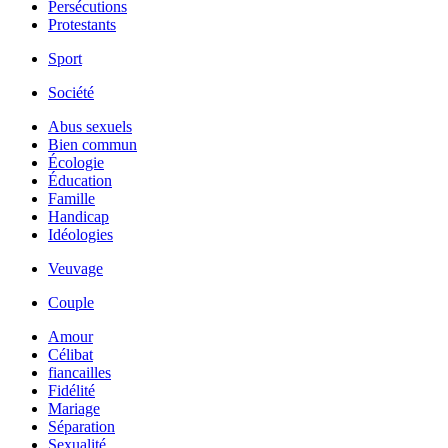
Persécutions
Protestants
Sport
Société
Abus sexuels
Bien commun
Écologie
Éducation
Famille
Handicap
Idéologies
Veuvage
Couple
Amour
Célibat
fiancailles
Fidélité
Mariage
Séparation
Sexualité