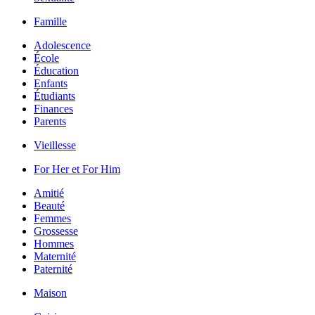
Famille
Adolescence
École
Éducation
Enfants
Étudiants
Finances
Parents
Vieillesse
For Her et For Him
Amitié
Beauté
Femmes
Grossesse
Hommes
Maternité
Paternité
Maison