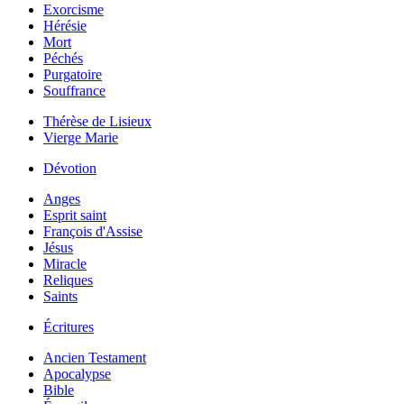
Exorcisme
Hérésie
Mort
Péchés
Purgatoire
Souffrance
Thérèse de Lisieux
Vierge Marie
Dévotion
Anges
Esprit saint
François d'Assise
Jésus
Miracle
Reliques
Saints
Écritures
Ancien Testament
Apocalypse
Bible