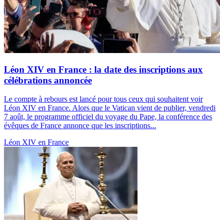
Léon XIV en France : la date des inscriptions aux
célébrations annoncée
Le compte à rebours est lancé pour tous ceux qui souhaitent voir
Léon XIV en France. Alors que le Vatican vient de publier, vendredi
7 août, le programme officiel du voyage du Pape, la conférence des
évêques de France annonce que les inscriptions...
Léon XIV en France