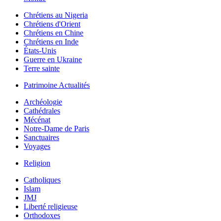
Chrétiens au Nigeria
Chrétiens d'Orient
Chrétiens en Chine
Chrétiens en Inde
États-Unis
Guerre en Ukraine
Terre sainte
Patrimoine Actualités
Archéologie
Cathédrales
Mécénat
Notre-Dame de Paris
Sanctuaires
Voyages
Religion
Catholiques
Islam
JMJ
Liberté religieuse
Orthodoxes