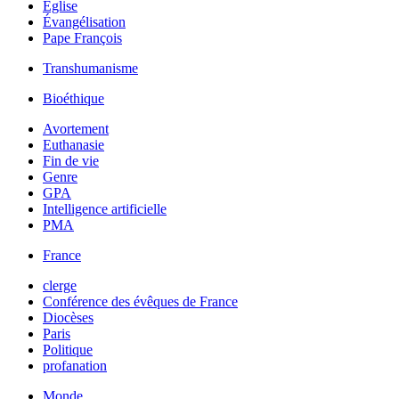
Église
Évangélisation
Pape François
Transhumanisme
Bioéthique
Avortement
Euthanasie
Fin de vie
Genre
GPA
Intelligence artificielle
PMA
France
clerge
Conférence des évêques de France
Diocèses
Paris
Politique
profanation
Monde