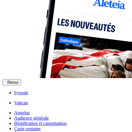
Retour
Synode
Vatican
Angelus
Audience générale
Béatification et canonisation
Curie romaine