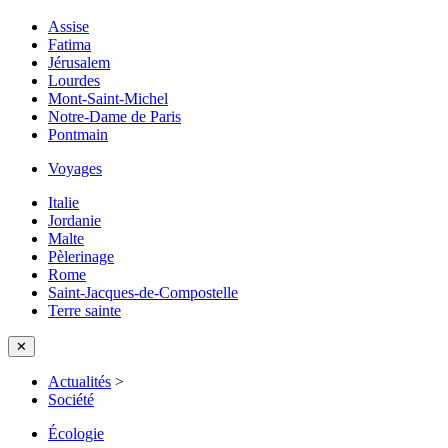
Assise
Fatima
Jérusalem
Lourdes
Mont-Saint-Michel
Notre-Dame de Paris
Pontmain
Voyages
Italie
Jordanie
Malte
Pèlerinage
Rome
Saint-Jacques-de-Compostelle
Terre sainte
✕
Actualités
>
Société
Écologie