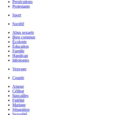
Persécutions
Protestants
Sport
Société
Abus sexuels
Bien commun
Écologie
Éducation
Famille
Handicap
Idéologies
Veuvage
Couple
Amour
Célibat
fiancailles
Fidélité
Mariage
Séparation
Sexualité