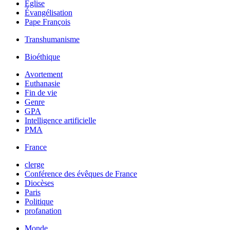
Église
Évangélisation
Pape François
Transhumanisme
Bioéthique
Avortement
Euthanasie
Fin de vie
Genre
GPA
Intelligence artificielle
PMA
France
clerge
Conférence des évêques de France
Diocèses
Paris
Politique
profanation
Monde