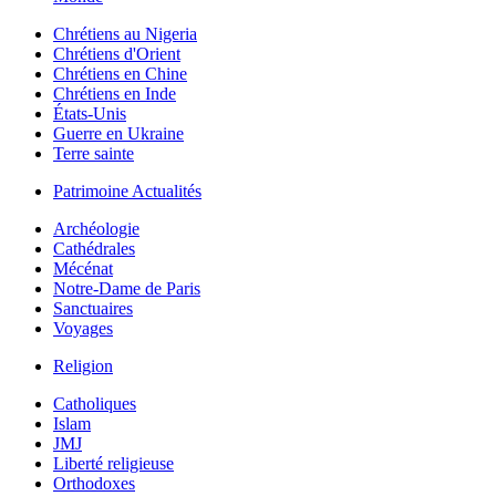
Chrétiens au Nigeria
Chrétiens d'Orient
Chrétiens en Chine
Chrétiens en Inde
États-Unis
Guerre en Ukraine
Terre sainte
Patrimoine Actualités
Archéologie
Cathédrales
Mécénat
Notre-Dame de Paris
Sanctuaires
Voyages
Religion
Catholiques
Islam
JMJ
Liberté religieuse
Orthodoxes