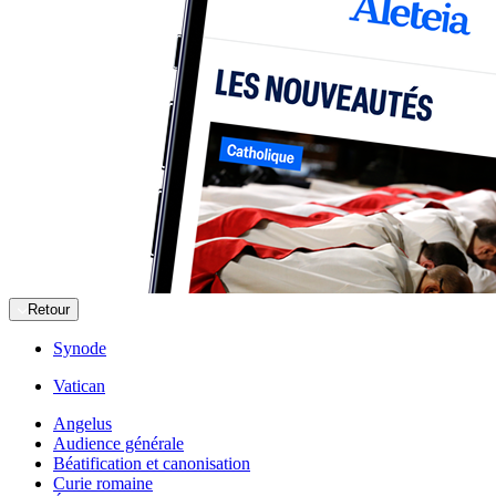
Retour
Synode
Vatican
Angelus
Audience générale
Béatification et canonisation
Curie romaine