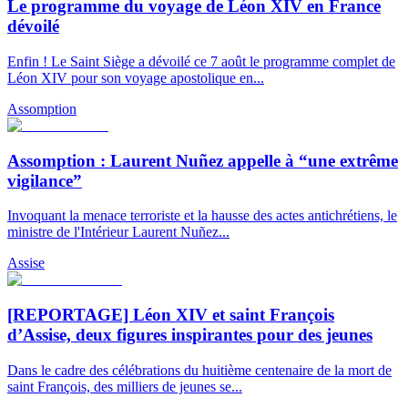
Le programme du voyage de Léon XIV en France
dévoilé
Enfin ! Le Saint Siège a dévoilé ce 7 août le programme complet de
Léon XIV pour son voyage apostolique en...
Assomption
Assomption : Laurent Nuñez appelle à “une extrême
vigilance”
Invoquant la menace terroriste et la hausse des actes antichrétiens, le
ministre de l'Intérieur Laurent Nuñez...
Assise
[REPORTAGE] Léon XIV et saint François
d’Assise, deux figures inspirantes pour des jeunes
Dans le cadre des célébrations du huitième centenaire de la mort de
saint François, des milliers de jeunes se...