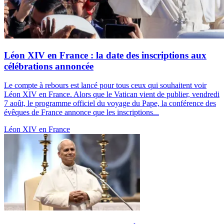
Léon XIV en France : la date des inscriptions aux
célébrations annoncée
Le compte à rebours est lancé pour tous ceux qui souhaitent voir
Léon XIV en France. Alors que le Vatican vient de publier, vendredi
7 août, le programme officiel du voyage du Pape, la conférence des
évêques de France annonce que les inscriptions...
Léon XIV en France