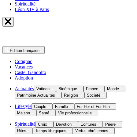
Spiritualité
Léon XIV à Paris
Édition
française
Cotignac
Vacances
Castel Gandolfo
Adoption
Actualités
Vatican
Bioéthique
France
Monde
Patrimoine Actualités
Religion
Société
Lifestyle
Couple
Famille
For Her et For Him
Maison
Santé
Vie professionnelle
Spiritualité
Croix
Dévotion
Écritures
Prière
Rites
Temps liturgiques
Vertus chrétiennes