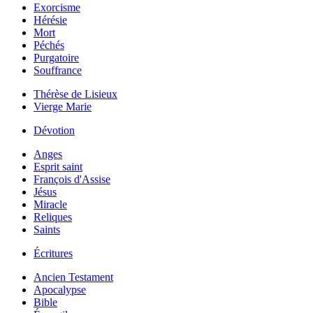
Exorcisme
Hérésie
Mort
Péchés
Purgatoire
Souffrance
Thérèse de Lisieux
Vierge Marie
Dévotion
Anges
Esprit saint
François d'Assise
Jésus
Miracle
Reliques
Saints
Écritures
Ancien Testament
Apocalypse
Bible