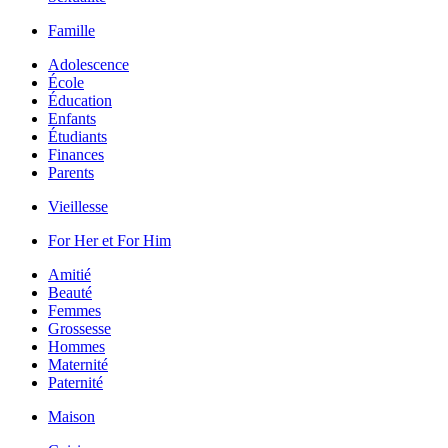
Famille
Adolescence
École
Éducation
Enfants
Étudiants
Finances
Parents
Vieillesse
For Her et For Him
Amitié
Beauté
Femmes
Grossesse
Hommes
Maternité
Paternité
Maison