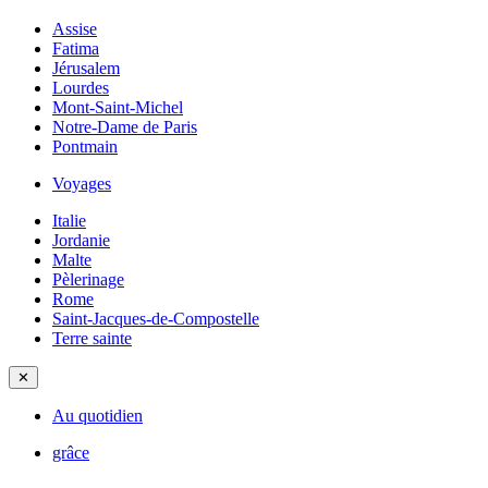
Assise
Fatima
Jérusalem
Lourdes
Mont-Saint-Michel
Notre-Dame de Paris
Pontmain
Voyages
Italie
Jordanie
Malte
Pèlerinage
Rome
Saint-Jacques-de-Compostelle
Terre sainte
✕
Au quotidien
grâce