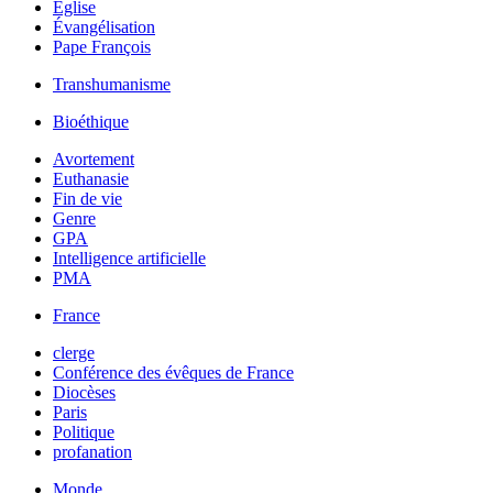
Église
Évangélisation
Pape François
Transhumanisme
Bioéthique
Avortement
Euthanasie
Fin de vie
Genre
GPA
Intelligence artificielle
PMA
France
clerge
Conférence des évêques de France
Diocèses
Paris
Politique
profanation
Monde