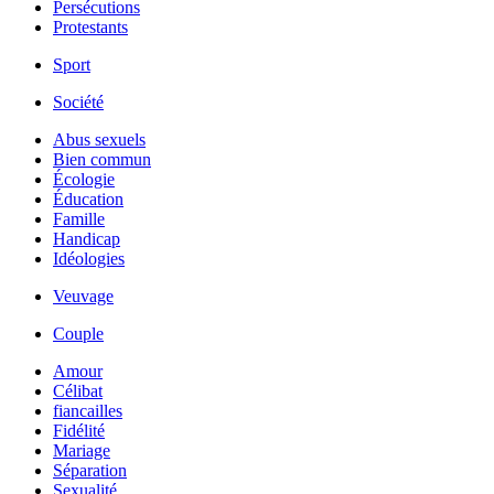
Persécutions
Protestants
Sport
Société
Abus sexuels
Bien commun
Écologie
Éducation
Famille
Handicap
Idéologies
Veuvage
Couple
Amour
Célibat
fiancailles
Fidélité
Mariage
Séparation
Sexualité