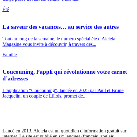
Été
La saveur des vacances… au service des autres
Tout au long de la semaine, le numéro spécial été d'Aleteia
Magazine vous invite à découvrir, à travers des...
Famille
Coucouning, l’appli qui révolutionne votre carnet
d’adresses
L’application "Coucouning", lancée en 2025 par Paul et Brune
Jacquelin, un couple de Lillois, promet de...
Lancé en 2013, Aleteia est un quotidien d'information gratuit sur
internet. Le site est publié en six langues (français, anglais,