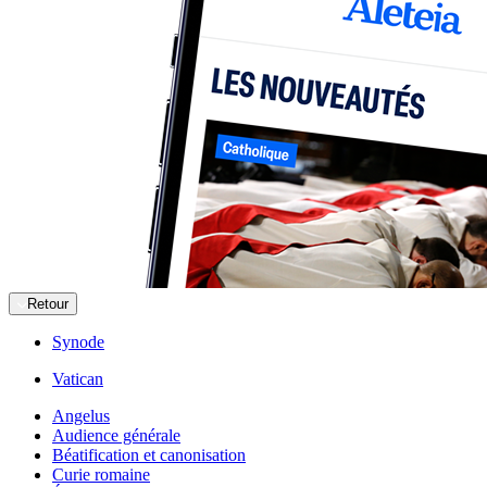
Retour
Synode
Vatican
Angelus
Audience générale
Béatification et canonisation
Curie romaine