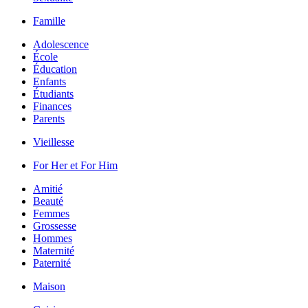
Famille
Adolescence
École
Éducation
Enfants
Étudiants
Finances
Parents
Vieillesse
For Her et For Him
Amitié
Beauté
Femmes
Grossesse
Hommes
Maternité
Paternité
Maison