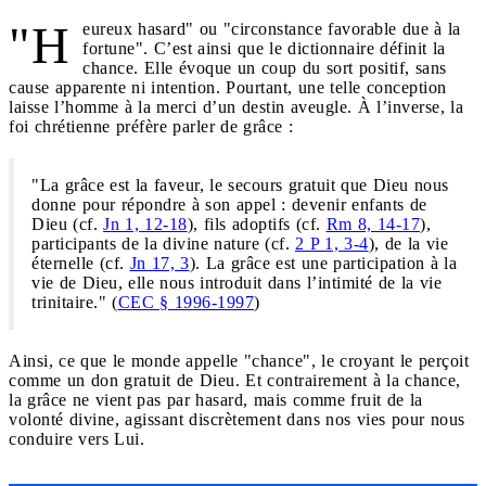
"H
eureux hasard" ou "circonstance favorable due à la
fortune". C’est ainsi que le dictionnaire définit la
chance. Elle évoque un coup du sort positif, sans
cause apparente ni intention. Pourtant, une telle conception
laisse l’homme à la merci d’un destin aveugle. À l’inverse, la
foi chrétienne préfère parler de grâce :
"La grâce est la faveur, le secours gratuit que Dieu nous
donne pour répondre à son appel : devenir enfants de
Dieu (cf.
Jn 1, 12-18
), fils adoptifs (cf.
Rm 8, 14-17
),
participants de la divine nature (cf.
2 P 1, 3-4
), de la vie
éternelle (cf.
Jn 17, 3
). La grâce est une participation à la
vie de Dieu, elle nous introduit dans l’intimité de la vie
trinitaire." (
CEC § 1996-1997
)
Ainsi, ce que le monde appelle "chance", le croyant le perçoit
comme un don gratuit de Dieu. Et contrairement à la chance,
la grâce ne vient pas par hasard, mais comme fruit de la
volonté divine, agissant discrètement dans nos vies pour nous
conduire vers Lui.