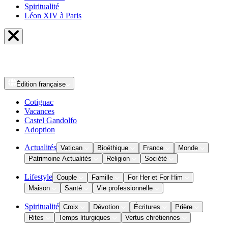
Spiritualité
Léon XIV à Paris
Édition
française
Cotignac
Vacances
Castel Gandolfo
Adoption
Actualités
Vatican
Bioéthique
France
Monde
Patrimoine Actualités
Religion
Société
Lifestyle
Couple
Famille
For Her et For Him
Maison
Santé
Vie professionnelle
Spiritualité
Croix
Dévotion
Écritures
Prière
Rites
Temps liturgiques
Vertus chrétiennes