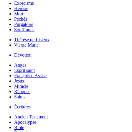
Exorcisme
Hérésie
Mort
Péchés
Purgatoire
Souffrance
Thérèse de Lisieux
Vierge Marie
Dévotion
Anges
Esprit saint
François d'Assise
Jésus
Miracle
Reliques
Saints
Écritures
Ancien Testament
Apocalypse
Bible