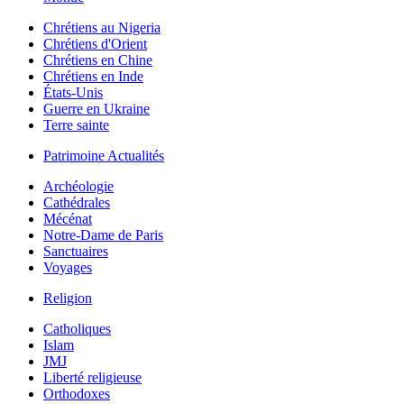
Chrétiens au Nigeria
Chrétiens d'Orient
Chrétiens en Chine
Chrétiens en Inde
États-Unis
Guerre en Ukraine
Terre sainte
Patrimoine Actualités
Archéologie
Cathédrales
Mécénat
Notre-Dame de Paris
Sanctuaires
Voyages
Religion
Catholiques
Islam
JMJ
Liberté religieuse
Orthodoxes