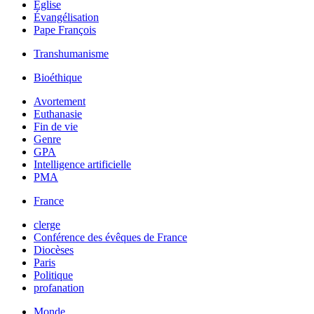
Église
Évangélisation
Pape François
Transhumanisme
Bioéthique
Avortement
Euthanasie
Fin de vie
Genre
GPA
Intelligence artificielle
PMA
France
clerge
Conférence des évêques de France
Diocèses
Paris
Politique
profanation
Monde