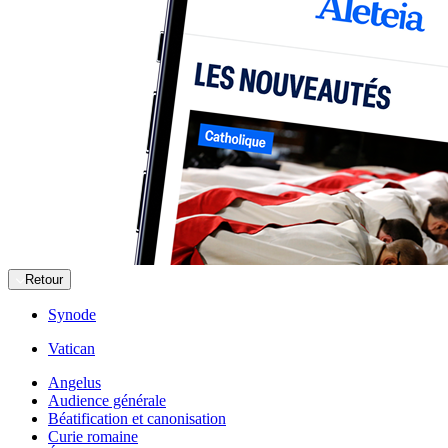
Retour
Synode
Vatican
Angelus
Audience générale
Béatification et canonisation
Curie romaine