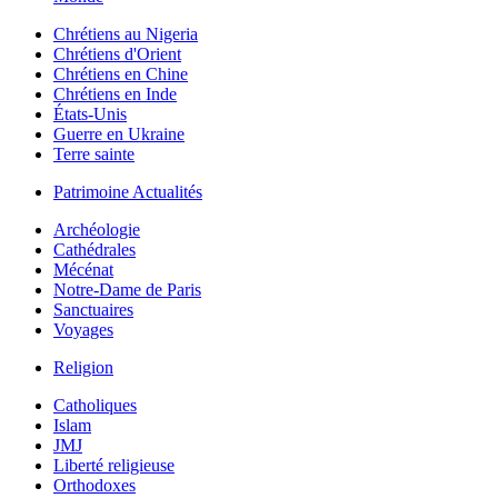
Chrétiens au Nigeria
Chrétiens d'Orient
Chrétiens en Chine
Chrétiens en Inde
États-Unis
Guerre en Ukraine
Terre sainte
Patrimoine Actualités
Archéologie
Cathédrales
Mécénat
Notre-Dame de Paris
Sanctuaires
Voyages
Religion
Catholiques
Islam
JMJ
Liberté religieuse
Orthodoxes