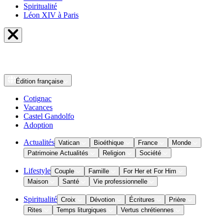
Spiritualité
Léon XIV à Paris
Édition
française
Cotignac
Vacances
Castel Gandolfo
Adoption
Actualités
Vatican
Bioéthique
France
Monde
Patrimoine Actualités
Religion
Société
Lifestyle
Couple
Famille
For Her et For Him
Maison
Santé
Vie professionnelle
Spiritualité
Croix
Dévotion
Écritures
Prière
Rites
Temps liturgiques
Vertus chrétiennes