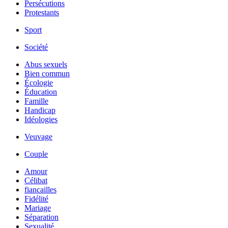
Persécutions
Protestants
Sport
Société
Abus sexuels
Bien commun
Écologie
Éducation
Famille
Handicap
Idéologies
Veuvage
Couple
Amour
Célibat
fiancailles
Fidélité
Mariage
Séparation
Sexualité