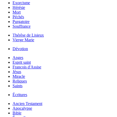
Exorcisme
Hérésie
Mort
Péchés
Purgatoire
Souffrance
Thérèse de Lisieux
Vierge Marie
Dévotion
Anges
Esprit saint
François d'Assise
Jésus
Miracle
Reliques
Saints
Écritures
Ancien Testament
Apocalypse
Bible