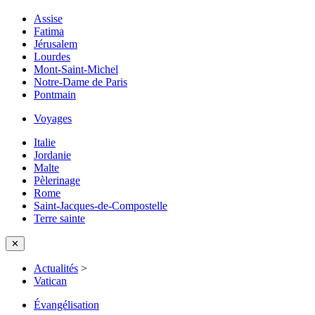
Assise
Fatima
Jérusalem
Lourdes
Mont-Saint-Michel
Notre-Dame de Paris
Pontmain
Voyages
Italie
Jordanie
Malte
Pèlerinage
Rome
Saint-Jacques-de-Compostelle
Terre sainte
✕
Actualités
>
Vatican
Évangélisation