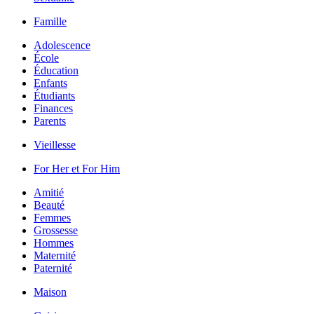
Famille
Adolescence
École
Éducation
Enfants
Étudiants
Finances
Parents
Vieillesse
For Her et For Him
Amitié
Beauté
Femmes
Grossesse
Hommes
Maternité
Paternité
Maison