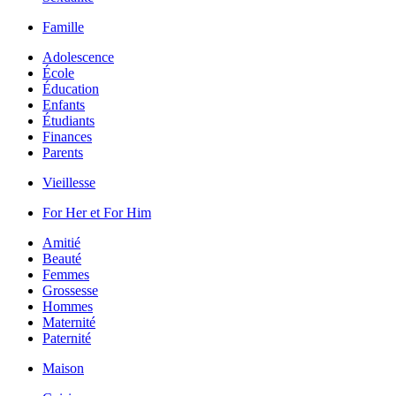
Famille
Adolescence
École
Éducation
Enfants
Étudiants
Finances
Parents
Vieillesse
For Her et For Him
Amitié
Beauté
Femmes
Grossesse
Hommes
Maternité
Paternité
Maison