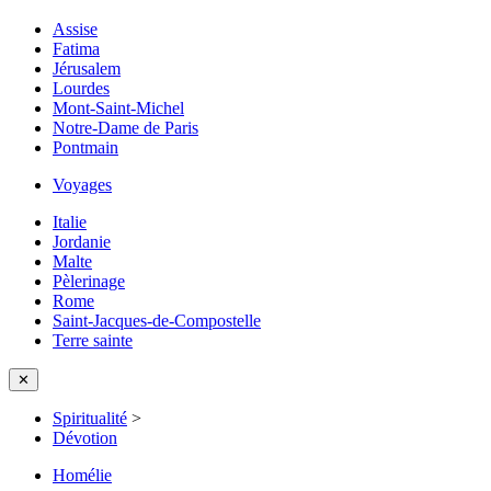
Assise
Fatima
Jérusalem
Lourdes
Mont-Saint-Michel
Notre-Dame de Paris
Pontmain
Voyages
Italie
Jordanie
Malte
Pèlerinage
Rome
Saint-Jacques-de-Compostelle
Terre sainte
✕
Spiritualité
>
Dévotion
Homélie