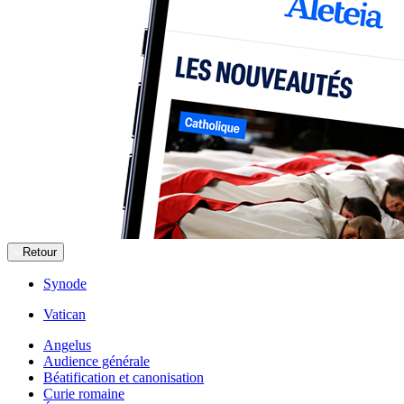
Retour
Synode
Vatican
Angelus
Audience générale
Béatification et canonisation
Curie romaine