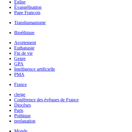
Église
Évangélisation
Pape François
Transhumanisme
Bioéthique
Avortement
Euthanasie
Fin de vie
Genre
GPA
Intelligence artificielle
PMA
France
clerge
Conférence des évêques de France
Diocèses
Paris
Politique
profanation
Monde