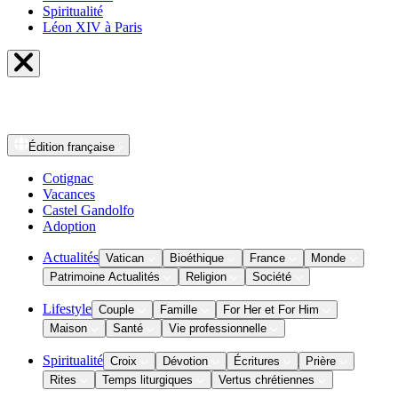
Spiritualité
Léon XIV à Paris
Édition
française
Cotignac
Vacances
Castel Gandolfo
Adoption
Actualités
Vatican
Bioéthique
France
Monde
Patrimoine Actualités
Religion
Société
Lifestyle
Couple
Famille
For Her et For Him
Maison
Santé
Vie professionnelle
Spiritualité
Croix
Dévotion
Écritures
Prière
Rites
Temps liturgiques
Vertus chrétiennes