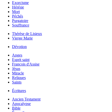
Exorcisme
Hérésie
Mort
Péchés
Purgatoire
Souffrance
Thérèse de Lisieux
Vierge Marie
Dévotion
Anges
Esprit saint
François d'Assise
Jésus
Miracle
Reliques
Saints
Écritures
Ancien Testament
Apocalypse
Bible