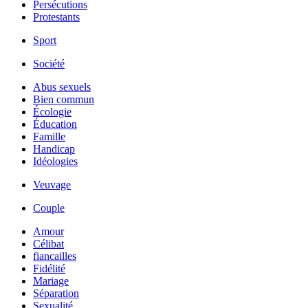
Persécutions
Protestants
Sport
Société
Abus sexuels
Bien commun
Écologie
Éducation
Famille
Handicap
Idéologies
Veuvage
Couple
Amour
Célibat
fiancailles
Fidélité
Mariage
Séparation
Sexualité