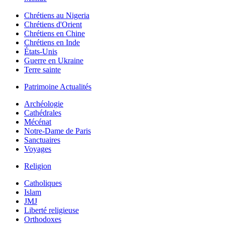
Chrétiens au Nigeria
Chrétiens d'Orient
Chrétiens en Chine
Chrétiens en Inde
États-Unis
Guerre en Ukraine
Terre sainte
Patrimoine Actualités
Archéologie
Cathédrales
Mécénat
Notre-Dame de Paris
Sanctuaires
Voyages
Religion
Catholiques
Islam
JMJ
Liberté religieuse
Orthodoxes