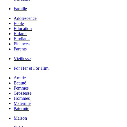
Famille
Adolescence
École
Éducation
Enfants
Étudiants
Finances
Parents
Vieillesse
For Her et For Him
Amitié
Beauté
Femmes
Grossesse
Hommes
Maternité
Paternité
Maison