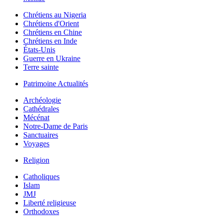
Chrétiens au Nigeria
Chrétiens d'Orient
Chrétiens en Chine
Chrétiens en Inde
États-Unis
Guerre en Ukraine
Terre sainte
Patrimoine Actualités
Archéologie
Cathédrales
Mécénat
Notre-Dame de Paris
Sanctuaires
Voyages
Religion
Catholiques
Islam
JMJ
Liberté religieuse
Orthodoxes