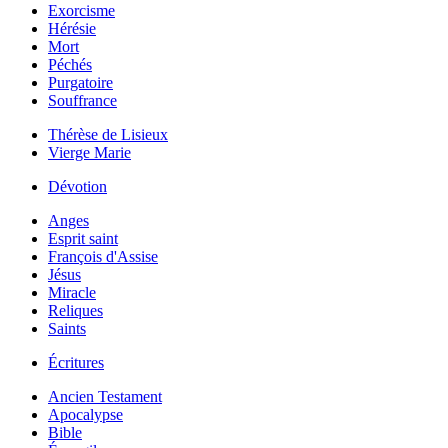
Exorcisme
Hérésie
Mort
Péchés
Purgatoire
Souffrance
Thérèse de Lisieux
Vierge Marie
Dévotion
Anges
Esprit saint
François d'Assise
Jésus
Miracle
Reliques
Saints
Écritures
Ancien Testament
Apocalypse
Bible