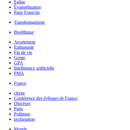
Église
Évangélisation
Pape François
Transhumanisme
Bioéthique
Avortement
Euthanasie
Fin de vie
Genre
GPA
Intelligence artificielle
PMA
France
clerge
Conférence des évêques de France
Diocèses
Paris
Politique
profanation
Monde