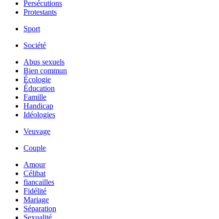
Persécutions
Protestants
Sport
Société
Abus sexuels
Bien commun
Écologie
Éducation
Famille
Handicap
Idéologies
Veuvage
Couple
Amour
Célibat
fiancailles
Fidélité
Mariage
Séparation
Sexualité