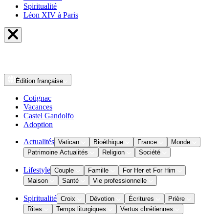
Spiritualité
Léon XIV à Paris
Édition
française
Cotignac
Vacances
Castel Gandolfo
Adoption
Actualités
Vatican
Bioéthique
France
Monde
Patrimoine Actualités
Religion
Société
Lifestyle
Couple
Famille
For Her et For Him
Maison
Santé
Vie professionnelle
Spiritualité
Croix
Dévotion
Écritures
Prière
Rites
Temps liturgiques
Vertus chrétiennes