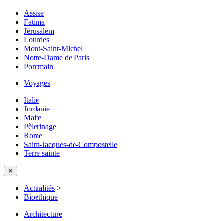
Assise
Fatima
Jérusalem
Lourdes
Mont-Saint-Michel
Notre-Dame de Paris
Pontmain
Voyages
Italie
Jordanie
Malte
Pèlerinage
Rome
Saint-Jacques-de-Compostelle
Terre sainte
✕
Actualités
>
Bioéthique
Architecture