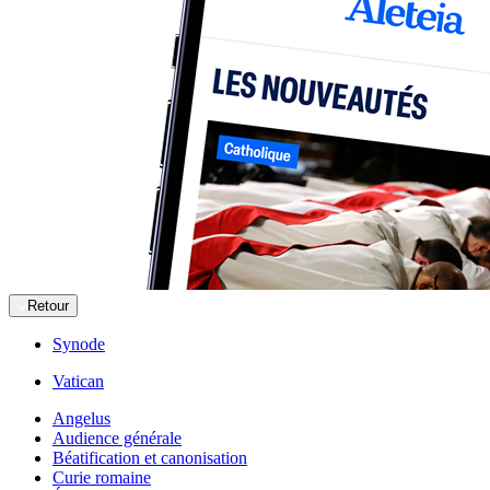
Retour
Synode
Vatican
Angelus
Audience générale
Béatification et canonisation
Curie romaine