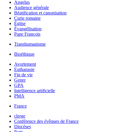
Angelus
Audience générale
Béatification et canonisation
Curie romaine
Église
Évangélisation
Pape François
Transhumanisme
Bioéthique
Avortement
Euthanasie
Fin de vie
Genre
GPA
Intelligence artificielle
PMA
France
clerge
Conférence des évêques de France
Diocèses
Paris