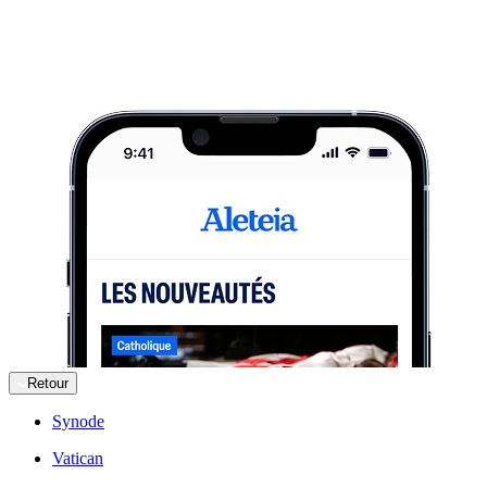
Retour
Synode
Vatican