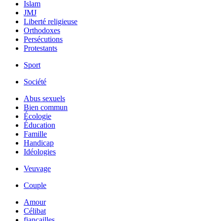
Islam
JMJ
Liberté religieuse
Orthodoxes
Persécutions
Protestants
Sport
Société
Abus sexuels
Bien commun
Écologie
Éducation
Famille
Handicap
Idéologies
Veuvage
Couple
Amour
Célibat
fiancailles