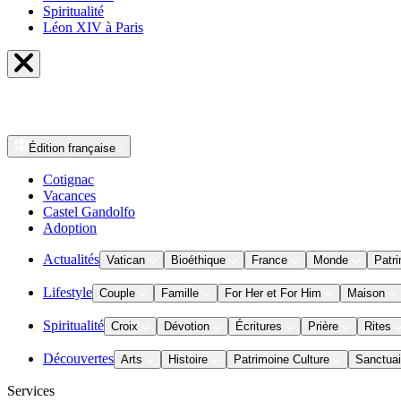
Spiritualité
Léon XIV à Paris
Édition
française
Cotignac
Vacances
Castel Gandolfo
Adoption
Actualités
Vatican
Bioéthique
France
Monde
Patri
Lifestyle
Couple
Famille
For Her et For Him
Maison
Spiritualité
Croix
Dévotion
Écritures
Prière
Rites
Découvertes
Arts
Histoire
Patrimoine Culture
Sanctuai
Services