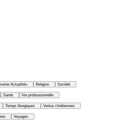
moine Actualités
Religion
Société
Santé
Vie professionnelle
Temps liturgiques
Vertus chrétiennes
res
Voyages