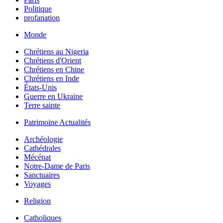
Politique
profanation
Monde
Chrétiens au Nigeria
Chrétiens d'Orient
Chrétiens en Chine
Chrétiens en Inde
États-Unis
Guerre en Ukraine
Terre sainte
Patrimoine Actualités
Archéologie
Cathédrales
Mécénat
Notre-Dame de Paris
Sanctuaires
Voyages
Religion
Catholiques