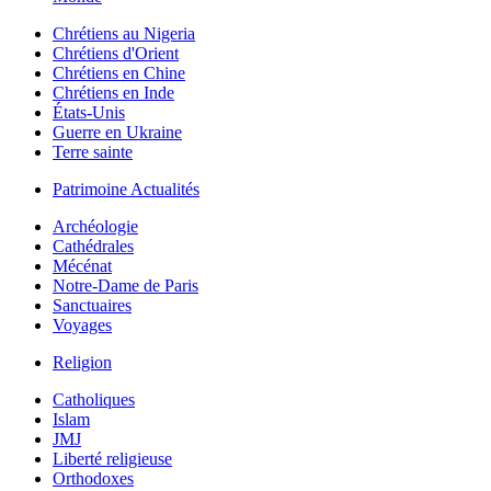
Chrétiens au Nigeria
Chrétiens d'Orient
Chrétiens en Chine
Chrétiens en Inde
États-Unis
Guerre en Ukraine
Terre sainte
Patrimoine Actualités
Archéologie
Cathédrales
Mécénat
Notre-Dame de Paris
Sanctuaires
Voyages
Religion
Catholiques
Islam
JMJ
Liberté religieuse
Orthodoxes