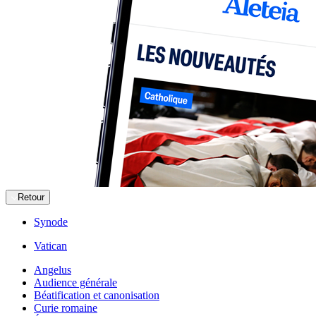
Retour
Synode
Vatican
Angelus
Audience générale
Béatification et canonisation
Curie romaine