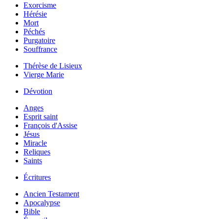
Exorcisme
Hérésie
Mort
Péchés
Purgatoire
Souffrance
Thérèse de Lisieux
Vierge Marie
Dévotion
Anges
Esprit saint
François d'Assise
Jésus
Miracle
Reliques
Saints
Écritures
Ancien Testament
Apocalypse
Bible