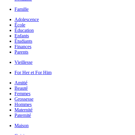
Famille
Adolescence
École
Éducation
Enfants
Étudiants
Finances
Parents
Vieillesse
For Her et For Him
Amitié
Beauté
Femmes
Grossesse
Hommes
Maternité
Paternité
Maison