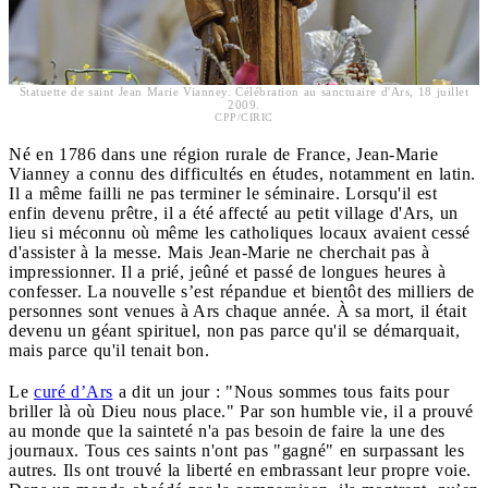
Statuette de saint Jean Marie Vianney. Célébration au sanctuaire d'Ars, 18 juillet
2009.
CPP/CIRIC
Né en 1786 dans une région rurale de France, Jean-Marie
Vianney a connu des difficultés en études, notamment en latin.
Il a même failli ne pas terminer le séminaire. Lorsqu'il est
enfin devenu prêtre, il a été affecté au petit village d'Ars, un
lieu si méconnu où même les catholiques locaux avaient cessé
d'assister à la messe. Mais Jean-Marie ne cherchait pas à
impressionner. Il a prié, jeûné et passé de longues heures à
confesser. La nouvelle s’est répandue et bientôt des milliers de
personnes sont venues à Ars chaque année. À sa mort, il était
devenu un géant spirituel, non pas parce qu'il se démarquait,
mais parce qu'il tenait bon.
Le
curé d’Ars
a dit un jour : "Nous sommes tous faits pour
briller là où Dieu nous place." Par son humble vie, il a prouvé
au monde que la sainteté n'a pas besoin de faire la une des
journaux. Tous ces saints n'ont pas "gagné" en surpassant les
autres. Ils ont trouvé la liberté en embrassant leur propre voie.