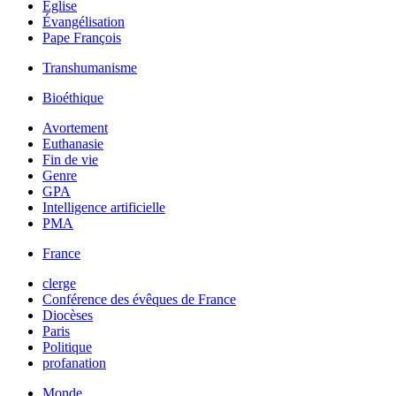
Église
Évangélisation
Pape François
Transhumanisme
Bioéthique
Avortement
Euthanasie
Fin de vie
Genre
GPA
Intelligence artificielle
PMA
France
clerge
Conférence des évêques de France
Diocèses
Paris
Politique
profanation
Monde