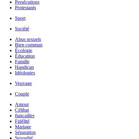
Persécutions
Protestants
Sport
Société
Abus sexuels
Bien commun
Écologie
Éducation
Famille
Handicap
Idéologies
Veuvage
Couple
Amour
Célibat
fiancailles
Fidélité
Mariage
Séparation
Sexualité