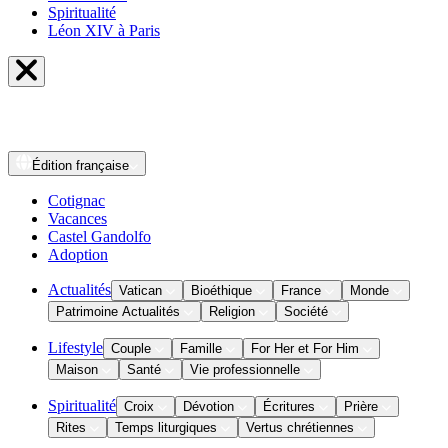
Spiritualité
Léon XIV à Paris
Édition
française
Cotignac
Vacances
Castel Gandolfo
Adoption
Actualités
Vatican
Bioéthique
France
Monde
Patrimoine Actualités
Religion
Société
Lifestyle
Couple
Famille
For Her et For Him
Maison
Santé
Vie professionnelle
Spiritualité
Croix
Dévotion
Écritures
Prière
Rites
Temps liturgiques
Vertus chrétiennes