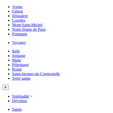
Assise
Fatima
Jérusalem
Lourdes
Mont-Saint-Michel
Notre-Dame de Paris
Pontmain
Voyages
Italie
Jordanie
Malte
Pèlerinage
Rome
Saint-Jacques-de-Compostelle
Terre sainte
✕
Spiritualité
>
Dévotion
Saints