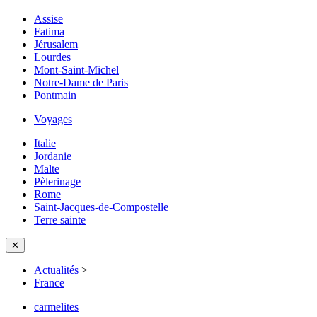
Assise
Fatima
Jérusalem
Lourdes
Mont-Saint-Michel
Notre-Dame de Paris
Pontmain
Voyages
Italie
Jordanie
Malte
Pèlerinage
Rome
Saint-Jacques-de-Compostelle
Terre sainte
✕
Actualités
>
France
carmelites