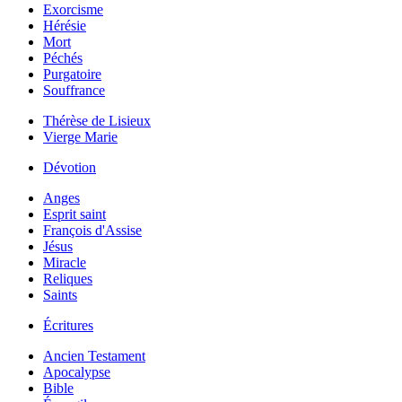
Exorcisme
Hérésie
Mort
Péchés
Purgatoire
Souffrance
Thérèse de Lisieux
Vierge Marie
Dévotion
Anges
Esprit saint
François d'Assise
Jésus
Miracle
Reliques
Saints
Écritures
Ancien Testament
Apocalypse
Bible