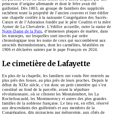
princesse d’origine allemande et dont le frère avait été
guillotiné. Dès 1803, un groupe de familiers des suppliciés
rachètent toute la propriété de l’ancien couvent et font édifier
une chapelle confiée à la naissante Congrégation des Sacrés-
Cœurs et de l’Adoration fondée par le père Coudrin et la mère
Aymer de La Chevalerie. L’édifice accueille, outre la statue de
Notre-Dame de la Paix
, d’immenses plaques de marbre, dans
les transepts, sur lesquelles sont inscrits par ordre
chronologique tous les noms de ceux qui succombèrent aux
atrocités thermidoriennes, dont les carmélites, béatifiées en
1906 et déclarées saintes par le pape François en 2024.
Le cimetière de Lafayette
En plus de la chapelle, les familiers ont voulu être enterrés au
plus près des fosses, au plus près de leurs proches. Depuis le
début du XIXe siècle, c’est donc un petit cimetière qui s’est
constitué au fond de la parcelle, avant la sépulture
révolutionnaire, où se côtoient les Montalembert, les La
Rochefoucauld, les Montmorency et autres des plus grandes
familles de la noblesse française. Le lieu est, en effet, réservé
aux descendants des guillotinés et aux membres de la
Congrégation, dits picpuciens par métonymie, aux côtés de