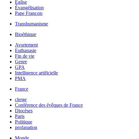
Église
Évangélisation
Pape François
Transhumanisme
Bioéthique
Avortement
Euthanasie
Fin de vie
Genre
GPA
Intelligence artificielle
PMA
France
clerge
Conférence des évêques de France
Diocèses
Paris
Politique
profanation
Monde