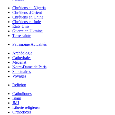
Chrétiens au Nigeria
Chrétiens d'Orient
Chrétiens en Chine
Chrétiens en Inde
États-Unis
Guerre en Ukraine
Terre sainte
Patrimoine Actualités
Archéologie
Cathédrales
Mécénat
Notre-Dame de Paris
Sanctuaires
Voyages
Religion
Catholiques
Islam
JMJ
Liberté religieuse
Orthodoxes