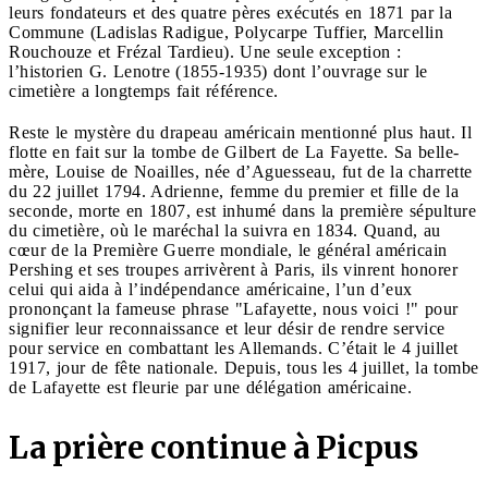
leurs fondateurs et des quatre pères exécutés en 1871 par la
Commune (Ladislas Radigue, Polycarpe Tuffier, Marcellin
Rouchouze et Frézal Tardieu). Une seule exception :
l’historien G. Lenotre (1855-1935) dont l’ouvrage sur le
cimetière a longtemps fait référence.
Reste le mystère du drapeau américain mentionné plus haut. Il
flotte en fait sur la tombe de Gilbert de La Fayette. Sa belle-
mère, Louise de Noailles, née d’Aguesseau, fut de la charrette
du 22 juillet 1794. Adrienne, femme du premier et fille de la
seconde, morte en 1807, est inhumé dans la première sépulture
du cimetière, où le maréchal la suivra en 1834. Quand, au
cœur de la Première Guerre mondiale, le général américain
Pershing et ses troupes arrivèrent à Paris, ils vinrent honorer
celui qui aida à l’indépendance américaine, l’un d’eux
prononçant la fameuse phrase "Lafayette, nous voici !" pour
signifier leur reconnaissance et leur désir de rendre service
pour service en combattant les Allemands. C’était le 4 juillet
1917, jour de fête nationale. Depuis, tous les 4 juillet, la tombe
de Lafayette est fleurie par une délégation américaine.
La prière continue à Picpus