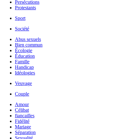
Persécutions
Protestants
Sport
Société
Abus sexuels
Bien commun
Écologie
Éducation
Famille
Handicap
Idéologies
Veuvage
Couple
Amour
Célibat
fiancailles
Fidélité
Mariage
Séparation
Sexualité