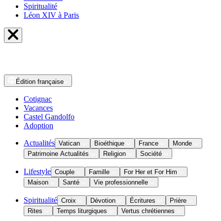
Spiritualité
Léon XIV à Paris
Édition
française
Cotignac
Vacances
Castel Gandolfo
Adoption
Actualités
Vatican
Bioéthique
France
Monde
Patrimoine Actualités
Religion
Société
Lifestyle
Couple
Famille
For Her et For Him
Maison
Santé
Vie professionnelle
Spiritualité
Croix
Dévotion
Écritures
Prière
Rites
Temps liturgiques
Vertus chrétiennes