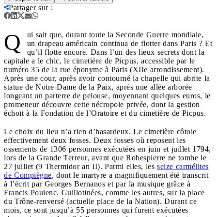
Partager sur
:
Q
ui sait que, durant toute la Seconde Guerre mondiale,
un drapeau américain continua de flotter dans Paris ? Et
qu’il flotte encore. Dans l’un des lieux secrets dont la
capitale a le chic, le cimetière de Picpus, accessible par le
numéro 35 de la rue éponyme à Paris (XIIe arrondissement).
Après une cour, après avoir contourné la chapelle qui abrite la
statue de Notre-Dame de la Paix, après une allée arborée
longeant un parterre de pelouse, moyennant quelques euros, le
promeneur découvre cette nécropole privée, dont la gestion
échoit à la Fondation de l’Oratoire et du cimetière de Picpus.
Le choix du lieu n’a rien d’hasardeux. Le cimetière côtoie
effectivement deux fosses. Deux fosses où reposent les
ossements de 1306 personnes exécutées en juin et juillet 1794,
lors de la Grande Terreur, avant que Robespierre ne tombe le
27 juillet (9 Thermidor an II). Parmi elles, les
seize carmélites
de Compiègne
, dont le martyre a magnifiquement été transcrit
à l’écrit par Georges Bernanos et par la musique grâce à
Francis Poulenc. Guillotinées, comme les autres, sur la place
du Trône-renversé (actuelle place de la Nation). Durant ce
mois, ce sont jusqu’à 55 personnes qui furent exécutées