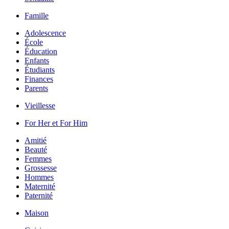
Famille
Adolescence
École
Éducation
Enfants
Étudiants
Finances
Parents
Vieillesse
For Her et For Him
Amitié
Beauté
Femmes
Grossesse
Hommes
Maternité
Paternité
Maison