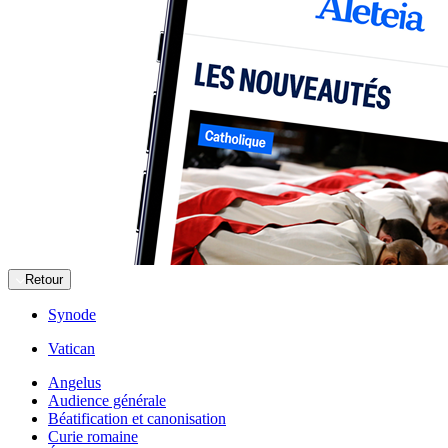
Retour
Synode
Vatican
Angelus
Audience générale
Béatification et canonisation
Curie romaine