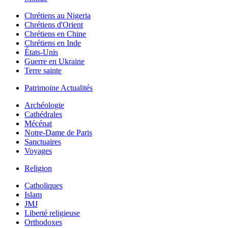
Chrétiens au Nigeria
Chrétiens d'Orient
Chrétiens en Chine
Chrétiens en Inde
États-Unis
Guerre en Ukraine
Terre sainte
Patrimoine Actualités
Archéologie
Cathédrales
Mécénat
Notre-Dame de Paris
Sanctuaires
Voyages
Religion
Catholiques
Islam
JMJ
Liberté religieuse
Orthodoxes