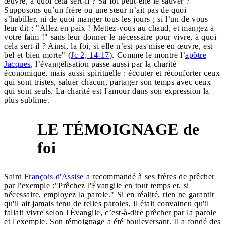
œuvre, à quoi cela sert-il ? Sa foi peut-elle le sauver ?
Supposons qu’un frère ou une sœur n’ait pas de quoi
s’habiller, ni de quoi manger tous les jours ; si l’un de vous
leur dit : "Allez en paix ! Mettez-vous au chaud, et mangez à
votre faim !" sans leur donner le nécessaire pour vivre, à quoi
cela sert-il ? Ainsi, la foi, si elle n’est pas mise en œuvre, est
bel et bien morte" (
Jc 2, 14-17
). Comme le montre l’
apôtre
Jacques
, l’évangélisation passe aussi par la charité
économique, mais aussi spirituelle : écouter et réconforter ceux
qui sont tristes, saluer chacun, partager son temps avec ceux
qui sont seuls. La charité est l'amour dans son expression la
plus sublime.
LE TÉMOIGNAGE de
3
foi
Saint
François d'Assise
a recommandé à ses frères de prêcher
par l'exemple :"Prêchez l'Évangile en tout temps et, si
nécessaire, employez la parole." Si en réalité, rien ne garantit
qu'il ait jamais tenu de telles paroles, il était convaincu qu'il
fallait vivre selon l'Évangile, c’est-à-dire prêcher par la parole
et l'exemple. Son témoignage a été bouleversant. Il a fondé des