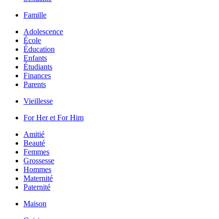
Famille
Adolescence
École
Éducation
Enfants
Étudiants
Finances
Parents
Vieillesse
For Her et For Him
Amitié
Beauté
Femmes
Grossesse
Hommes
Maternité
Paternité
Maison