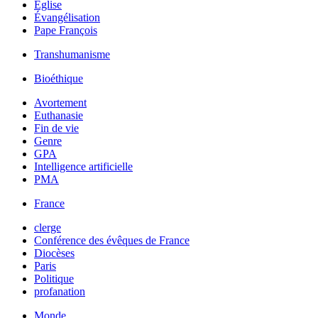
Église
Évangélisation
Pape François
Transhumanisme
Bioéthique
Avortement
Euthanasie
Fin de vie
Genre
GPA
Intelligence artificielle
PMA
France
clerge
Conférence des évêques de France
Diocèses
Paris
Politique
profanation
Monde