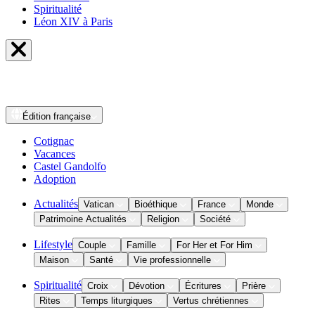
Spiritualité
Léon XIV à Paris
Édition
française
Cotignac
Vacances
Castel Gandolfo
Adoption
Actualités
Vatican
Bioéthique
France
Monde
Patrimoine Actualités
Religion
Société
Lifestyle
Couple
Famille
For Her et For Him
Maison
Santé
Vie professionnelle
Spiritualité
Croix
Dévotion
Écritures
Prière
Rites
Temps liturgiques
Vertus chrétiennes