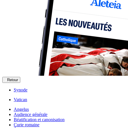
Retour
Synode
Vatican
Angelus
Audience générale
Béatification et canonisation
Curie romaine