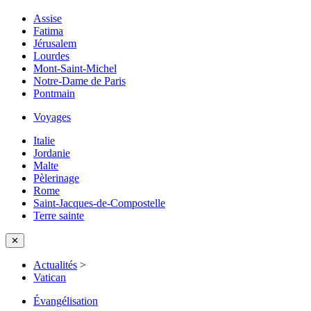
Assise
Fatima
Jérusalem
Lourdes
Mont-Saint-Michel
Notre-Dame de Paris
Pontmain
Voyages
Italie
Jordanie
Malte
Pèlerinage
Rome
Saint-Jacques-de-Compostelle
Terre sainte
✕
Actualités
>
Vatican
Évangélisation