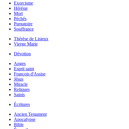
Exorcisme
Hérésie
Mort
Péchés
Purgatoire
Souffrance
Thérèse de Lisieux
Vierge Marie
Dévotion
Anges
Esprit saint
François d'Assise
Jésus
Miracle
Reliques
Saints
Écritures
Ancien Testament
Apocalypse
Bible