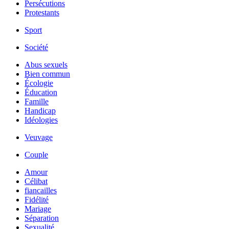
Persécutions
Protestants
Sport
Société
Abus sexuels
Bien commun
Écologie
Éducation
Famille
Handicap
Idéologies
Veuvage
Couple
Amour
Célibat
fiancailles
Fidélité
Mariage
Séparation
Sexualité