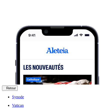
Retour
Synode
Vatican