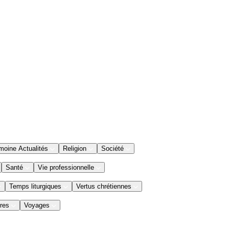
moine Actualités
Religion
Société
Santé
Vie professionnelle
Temps liturgiques
Vertus chrétiennes
res
Voyages