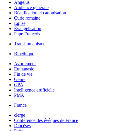
Angelus
Audience générale
Béatification et canonisation
Curie romaine
Église
Évangélisation
Pape François
Transhumanisme
Bioéthique
Avortement
Euthanasie
Fin de vie
Genre
GPA
Intelligence artificielle
PMA
France
clerge
Conférence des évêques de France
Diocèses
Paris