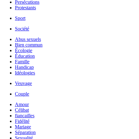
Persécutions
Protestants
Sport
Société
Abus sexuels
Bien commun
Écologie
Éducation
Famille
Handicap
Idéologies
Veuvage
Couple
Amour
Célibat
fiancailles
Fidélité
Mariage
Séparation
Sexualité