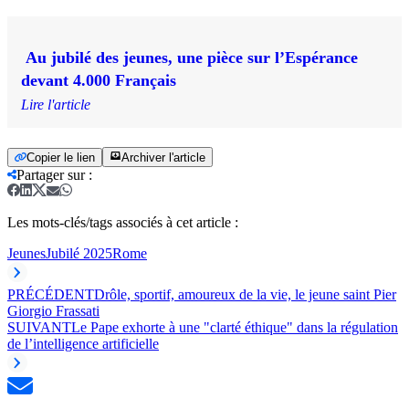
Au jubilé des jeunes, une pièce sur l’Espérance
devant 4.000 Français
Lire l'article
Copier le lien
Archiver l'article
Partager sur
:
Les mots-clés/tags associés à cet article :
Jeunes
Jubilé 2025
Rome
PRÉCÉDENT
Drôle, sportif, amoureux de la vie, le jeune saint Pier
Giorgio Frassati
SUIVANT
Le Pape exhorte à une "clarté éthique" dans la régulation
de l’intelligence artificielle