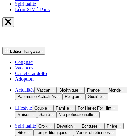
Spiritualité
Léon XIV à Paris
Édition
française
Cotignac
Vacances
Castel Gandolfo
Adoption
Actualités
Vatican
Bioéthique
France
Monde
Patrimoine Actualités
Religion
Société
Lifestyle
Couple
Famille
For Her et For Him
Maison
Santé
Vie professionnelle
Spiritualité
Croix
Dévotion
Écritures
Prière
Rites
Temps liturgiques
Vertus chrétiennes