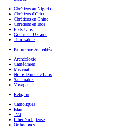
Chrétiens au Nigeria
Chrétiens d'Orient
Chrétiens en Chine
Chrétiens en Inde
États-Unis
Guerre en Ukraine
Terre sainte
Patrimoine Actualités
Archéologie
Cathédrales
Mécénat
Notre-Dame de Paris
Sanctuaires
Voyages
Religion
Catholiques
Islam
JMJ
Liberté religieuse
Orthodoxes