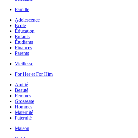
Famille
Adolescence
École
Éducation
Enfants
Étudiants
Finances
Parents
Vieillesse
For Her et For Him
Amitié
Beauté
Femmes
Grossesse
Hommes
Maternité
Paternité
Maison