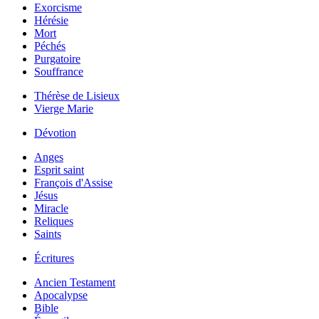
Exorcisme
Hérésie
Mort
Péchés
Purgatoire
Souffrance
Thérèse de Lisieux
Vierge Marie
Dévotion
Anges
Esprit saint
François d'Assise
Jésus
Miracle
Reliques
Saints
Écritures
Ancien Testament
Apocalypse
Bible