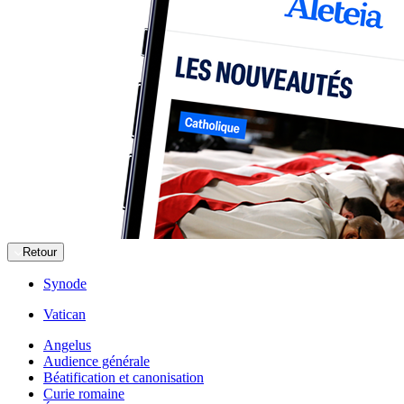
Retour
Synode
Vatican
Angelus
Audience générale
Béatification et canonisation
Curie romaine