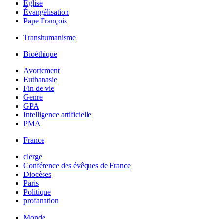
Église
Évangélisation
Pape François
Transhumanisme
Bioéthique
Avortement
Euthanasie
Fin de vie
Genre
GPA
Intelligence artificielle
PMA
France
clerge
Conférence des évêques de France
Diocèses
Paris
Politique
profanation
Monde