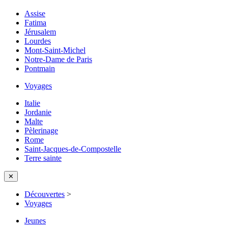
Assise
Fatima
Jérusalem
Lourdes
Mont-Saint-Michel
Notre-Dame de Paris
Pontmain
Voyages
Italie
Jordanie
Malte
Pèlerinage
Rome
Saint-Jacques-de-Compostelle
Terre sainte
✕
Découvertes
>
Voyages
Jeunes