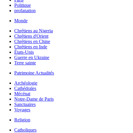
Politique
profanation
Monde
Chrétiens au Nigeria
Chrétiens d'Orient
Chrétiens en Chine
Chrétiens en Inde
États-Unis
Guerre en Ukraine
Terre sainte
Patrimoine Actualités
Archéologie
Cathédrales
Mécénat
Notre-Dame de Paris
Sanctuaires
Voyages
Religion
Catholiques