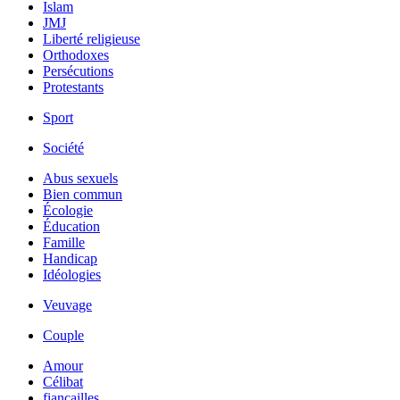
Islam
JMJ
Liberté religieuse
Orthodoxes
Persécutions
Protestants
Sport
Société
Abus sexuels
Bien commun
Écologie
Éducation
Famille
Handicap
Idéologies
Veuvage
Couple
Amour
Célibat
fiancailles