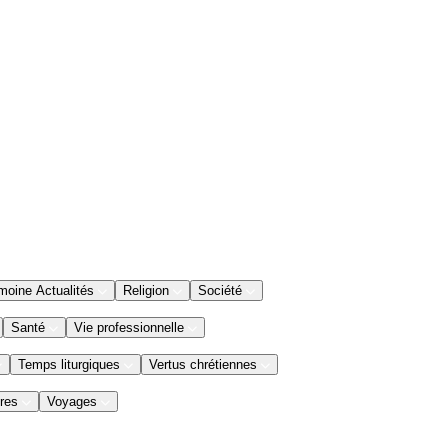
moine Actualités
Religion
Société
Santé
Vie professionnelle
Temps liturgiques
Vertus chrétiennes
res
Voyages