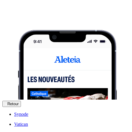
Retour
Synode
Vatican