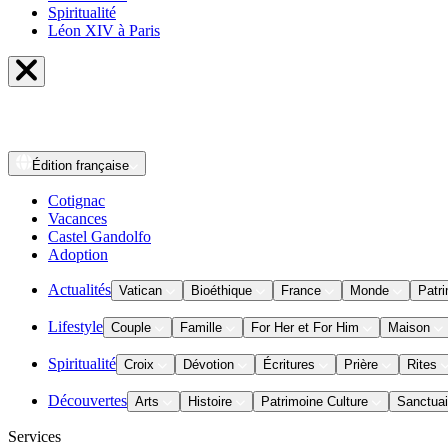
Spiritualité
Léon XIV à Paris
Édition
française
Cotignac
Vacances
Castel Gandolfo
Adoption
Actualités
Vatican
Bioéthique
France
Monde
Patri
Lifestyle
Couple
Famille
For Her et For Him
Maison
Spiritualité
Croix
Dévotion
Écritures
Prière
Rites
Découvertes
Arts
Histoire
Patrimoine Culture
Sanctuai
Services