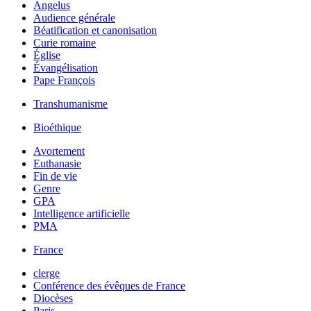
Angelus
Audience générale
Béatification et canonisation
Curie romaine
Église
Évangélisation
Pape François
Transhumanisme
Bioéthique
Avortement
Euthanasie
Fin de vie
Genre
GPA
Intelligence artificielle
PMA
France
clerge
Conférence des évêques de France
Diocèses
Paris