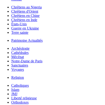
Chrétiens au Nigeria
Chrétiens d'Orient
Chrétiens en Chine
Chrétiens en Inde
États-Unis
Guerre en Ukraine
Terre sainte
Patrimoine Actualités
Archéologie
Cathédrales
Mécénat
Notre-Dame de Paris
Sanctuaires
Voyages
Religion
Catholiques
Islam
JMJ
Liberté religieuse
Orthodoxes