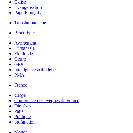
Église
Évangélisation
Pape François
Transhumanisme
Bioéthique
Avortement
Euthanasie
Fin de vie
Genre
GPA
Intelligence artificielle
PMA
France
clerge
Conférence des évêques de France
Diocèses
Paris
Politique
profanation
Monde