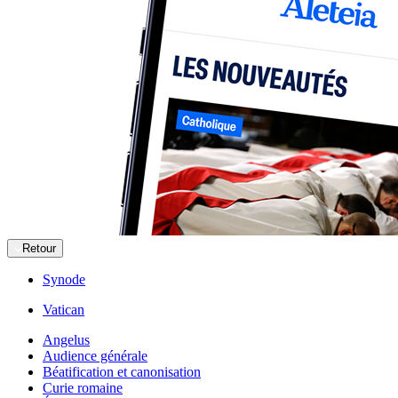
Retour
Synode
Vatican
Angelus
Audience générale
Béatification et canonisation
Curie romaine