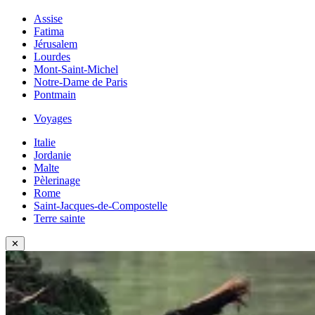
Assise
Fatima
Jérusalem
Lourdes
Mont-Saint-Michel
Notre-Dame de Paris
Pontmain
Voyages
Italie
Jordanie
Malte
Pèlerinage
Rome
Saint-Jacques-de-Compostelle
Terre sainte
✕