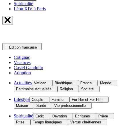
Spiritualité
Léon XIV à Paris
Édition
française
Cotignac
Vacances
Castel Gandolfo
Adoption
Actualités
Vatican
Bioéthique
France
Monde
Patrimoine Actualités
Religion
Société
Lifestyle
Couple
Famille
For Her et For Him
Maison
Santé
Vie professionnelle
Spiritualité
Croix
Dévotion
Écritures
Prière
Rites
Temps liturgiques
Vertus chrétiennes