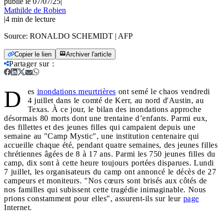
publié le 07/07/25
|
Mathilde de Robien
|
4
min de lecture
Source:
RONALDO SCHEMIDT | AFP
Copier le lien
Archiver l'article
Partager sur
:
D
es
inondations meurtrières
ont semé le chaos vendredi
4 juillet dans le comté de Kerr, au nord d'Austin, au
Texas. À ce jour, le bilan des inondations approche
désormais 80 morts dont une trentaine d’enfants. Parmi eux,
des fillettes et des jeunes filles qui campaient depuis une
semaine au "Camp Mystic", une institution centenaire qui
accueille chaque été, pendant quatre semaines, des jeunes filles
chrétiennes âgées de 8 à 17 ans. Parmi les 750 jeunes filles du
camp, dix sont à cette heure toujours portées disparues. Lundi
7 juillet, les organisateurs du camp ont annoncé le décès de 27
campeurs et moniteurs. "Nos cœurs sont brisés aux côtés de
nos familles qui subissent cette tragédie inimaginable. Nous
prions constamment pour elles", assurent-ils sur leur
page
Internet.