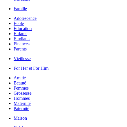
Famille
Adolescence
École
Éducation
Enfants
Étudiants
Finances
Parents
Vieillesse
For Her et For Him
Amitié
Beauté
Femmes
Grossesse
Hommes
Maternité
Paternité
Maison