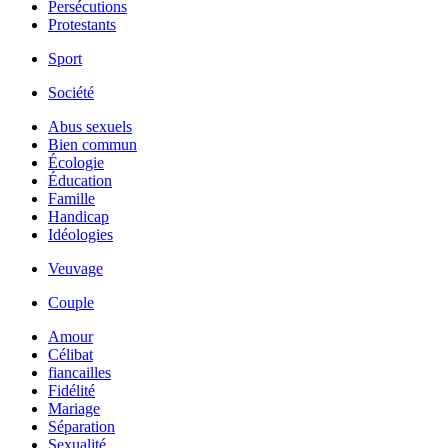
Persécutions
Protestants
Sport
Société
Abus sexuels
Bien commun
Écologie
Éducation
Famille
Handicap
Idéologies
Veuvage
Couple
Amour
Célibat
fiancailles
Fidélité
Mariage
Séparation
Sexualité