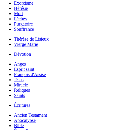
Exorcisme
Hérésie
Mort
Péchés
Purgatoire
Souffrance
Thérèse de Lisieux
Vierge Marie
Dévotion
Anges
Esprit saint
François d'Assise
Jésus
Miracle
Reliques
Saints
Écritures
Ancien Testament
Apocalypse
Bible