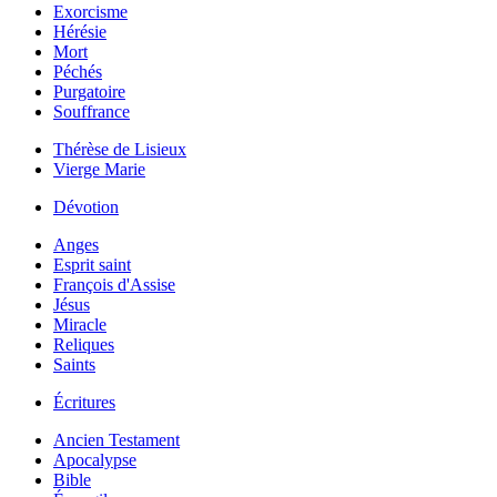
Exorcisme
Hérésie
Mort
Péchés
Purgatoire
Souffrance
Thérèse de Lisieux
Vierge Marie
Dévotion
Anges
Esprit saint
François d'Assise
Jésus
Miracle
Reliques
Saints
Écritures
Ancien Testament
Apocalypse
Bible