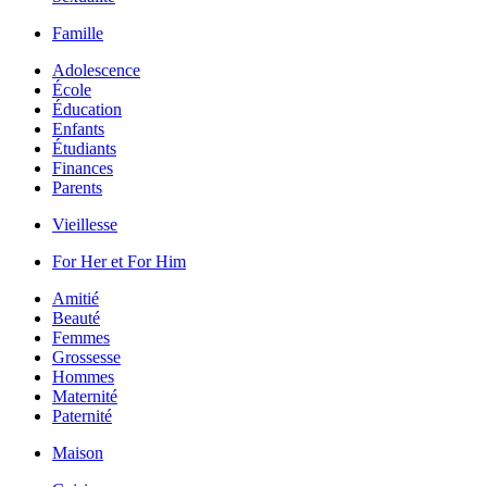
Famille
Adolescence
École
Éducation
Enfants
Étudiants
Finances
Parents
Vieillesse
For Her et For Him
Amitié
Beauté
Femmes
Grossesse
Hommes
Maternité
Paternité
Maison