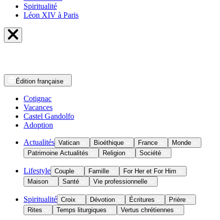
Spiritualité
Léon XIV à Paris
Édition
française
Cotignac
Vacances
Castel Gandolfo
Adoption
Actualités
Vatican
Bioéthique
France
Monde
Patrimoine Actualités
Religion
Société
Lifestyle
Couple
Famille
For Her et For Him
Maison
Santé
Vie professionnelle
Spiritualité
Croix
Dévotion
Écritures
Prière
Rites
Temps liturgiques
Vertus chrétiennes