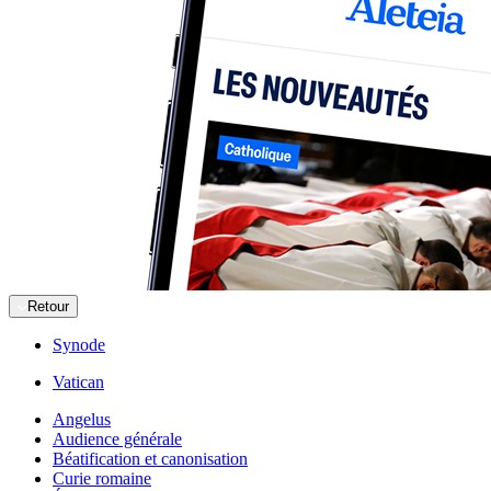
Retour
Synode
Vatican
Angelus
Audience générale
Béatification et canonisation
Curie romaine