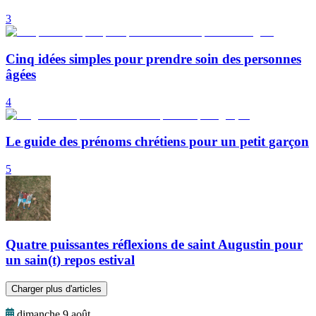
3
Cinq idées simples pour prendre soin des personnes
âgées
4
Le guide des prénoms chrétiens pour un petit garçon
5
Quatre puissantes réflexions de saint Augustin pour
un sain(t) repos estival
Charger plus d'articles
dimanche 9 août