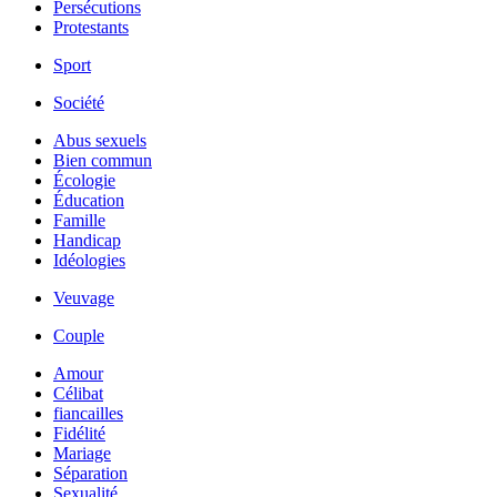
Persécutions
Protestants
Sport
Société
Abus sexuels
Bien commun
Écologie
Éducation
Famille
Handicap
Idéologies
Veuvage
Couple
Amour
Célibat
fiancailles
Fidélité
Mariage
Séparation
Sexualité