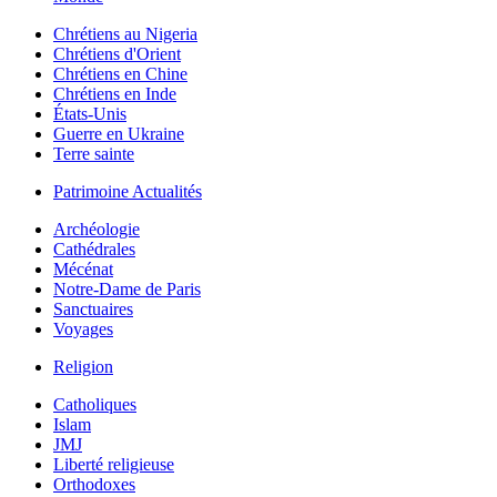
Chrétiens au Nigeria
Chrétiens d'Orient
Chrétiens en Chine
Chrétiens en Inde
États-Unis
Guerre en Ukraine
Terre sainte
Patrimoine Actualités
Archéologie
Cathédrales
Mécénat
Notre-Dame de Paris
Sanctuaires
Voyages
Religion
Catholiques
Islam
JMJ
Liberté religieuse
Orthodoxes