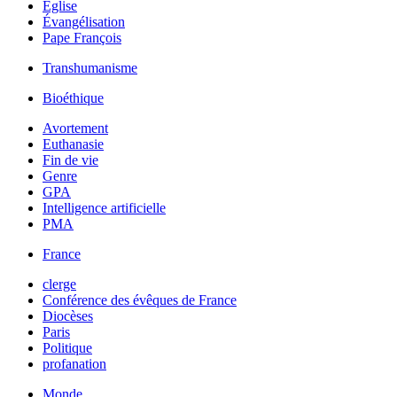
Église
Évangélisation
Pape François
Transhumanisme
Bioéthique
Avortement
Euthanasie
Fin de vie
Genre
GPA
Intelligence artificielle
PMA
France
clerge
Conférence des évêques de France
Diocèses
Paris
Politique
profanation
Monde