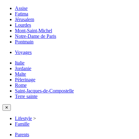
Assise
Fatima
Jérusalem
Lourdes
Mont-Saint-Michel
Notre-Dame de Paris
Pontmain
Voyages
Italie
Jordanie
Malte
Pèlerinage
Rome
Saint-Jacques-de-Compostelle
Terre sainte
✕
Lifestyle
>
Famille
Parents