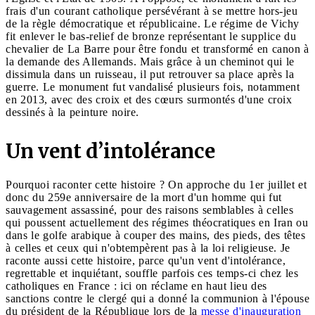
frais d'un courant catholique persévérant à se mettre hors-jeu
de la règle démocratique et républicaine. Le régime de Vichy
fit enlever le bas-relief de bronze représentant le supplice du
chevalier de La Barre pour être fondu et transformé en canon à
la demande des Allemands. Mais grâce à un cheminot qui le
dissimula dans un ruisseau, il put retrouver sa place après la
guerre. Le monument fut vandalisé plusieurs fois, notamment
en 2013, avec des croix et des cœurs surmontés d'une croix
dessinés à la peinture noire.
Un vent d’intolérance
Pourquoi raconter cette histoire ? On approche du 1er juillet et
donc du 259e anniversaire de la mort d'un homme qui fut
sauvagement assassiné, pour des raisons semblables à celles
qui poussent actuellement des régimes théocratiques en Iran ou
dans le golfe arabique à couper des mains, des pieds, des têtes
à celles et ceux qui n'obtempèrent pas à la loi religieuse. Je
raconte aussi cette histoire, parce qu'un vent d'intolérance,
regrettable et inquiétant, souffle parfois ces temps-ci chez les
catholiques en France : ici on réclame en haut lieu des
sanctions contre le clergé qui a donné la communion à l'épouse
du président de la République lors de la
messe d'inauguration