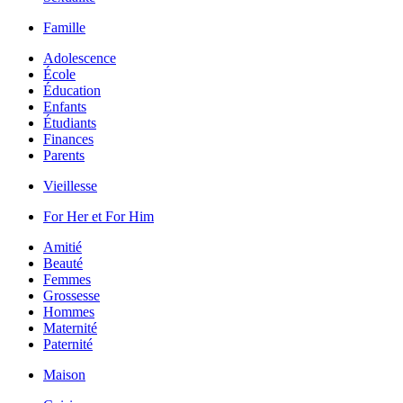
Famille
Adolescence
École
Éducation
Enfants
Étudiants
Finances
Parents
Vieillesse
For Her et For Him
Amitié
Beauté
Femmes
Grossesse
Hommes
Maternité
Paternité
Maison