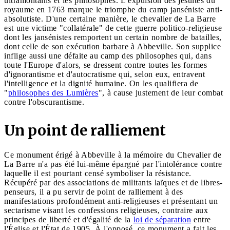
ultramontains et les philosophes. L'expulsion des jésuites du
royaume en 1763 marque le triomphe du camp janséniste anti-
absolutiste. D'une certaine manière, le chevalier de La Barre
est une victime "collatérale" de cette guerre politico-religieuse
dont les jansénistes remportent un certain nombre de batailles,
dont celle de son exécution barbare à Abbeville. Son supplice
inflige aussi une défaite au camp des philosophes qui, dans
toute l'Europe d'alors, se dressent contre toutes les formes
d'ignorantisme et d'autocratisme qui, selon eux, entravent
l'intelligence et la dignité humaine. On les qualifiera de
"
philosophes des Lumières
", à cause justement de leur combat
contre l'obscurantisme.
Un point de ralliement
Ce monument érigé à Abbeville à la mémoire du Chevalier de
La Barre n'a pas été lui-même épargné par l'intolérance contre
laquelle il est pourtant censé symboliser la résistance.
Récupéré par des associations de militants laïques et de libres-
penseurs, il a pu servir de point de ralliement à des
manifestations profondément anti-religieuses et présentant un
sectarisme visant les confessions religieuses, contraire aux
principes de liberté et d'égalité de la
loi de séparation
entre
l'Église et l'État de 1905. À l'opposé, ce monument a fait les