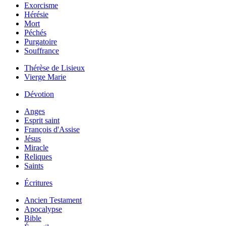
Exorcisme
Hérésie
Mort
Péchés
Purgatoire
Souffrance
Thérèse de Lisieux
Vierge Marie
Dévotion
Anges
Esprit saint
François d'Assise
Jésus
Miracle
Reliques
Saints
Écritures
Ancien Testament
Apocalypse
Bible