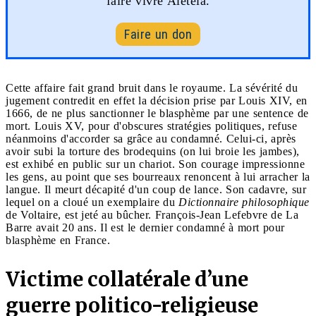
faire vivre Aleteia.
Faire un don
Cette affaire fait grand bruit dans le royaume. La sévérité du
jugement contredit en effet la décision prise par Louis XIV, en
1666, de ne plus sanctionner le blasphème par une sentence de
mort. Louis XV, pour d'obscures stratégies politiques, refuse
néanmoins d'accorder sa grâce au condamné. Celui-ci, après
avoir subi la torture des brodequins (on lui broie les jambes),
est exhibé en public sur un chariot. Son courage impressionne
les gens, au point que ses bourreaux renoncent à lui arracher la
langue. Il meurt décapité d'un coup de lance. Son cadavre, sur
lequel on a cloué un exemplaire du
Dictionnaire philosophique
de Voltaire, est jeté au bûcher. François-Jean Lefebvre de La
Barre avait 20 ans. Il est le dernier condamné à mort pour
blasphème en France.
Victime collatérale d’une
guerre politico-religieuse