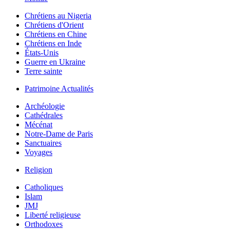
Chrétiens au Nigeria
Chrétiens d'Orient
Chrétiens en Chine
Chrétiens en Inde
États-Unis
Guerre en Ukraine
Terre sainte
Patrimoine Actualités
Archéologie
Cathédrales
Mécénat
Notre-Dame de Paris
Sanctuaires
Voyages
Religion
Catholiques
Islam
JMJ
Liberté religieuse
Orthodoxes