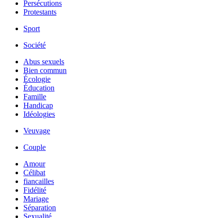
Persécutions
Protestants
Sport
Société
Abus sexuels
Bien commun
Écologie
Éducation
Famille
Handicap
Idéologies
Veuvage
Couple
Amour
Célibat
fiancailles
Fidélité
Mariage
Séparation
Sexualité