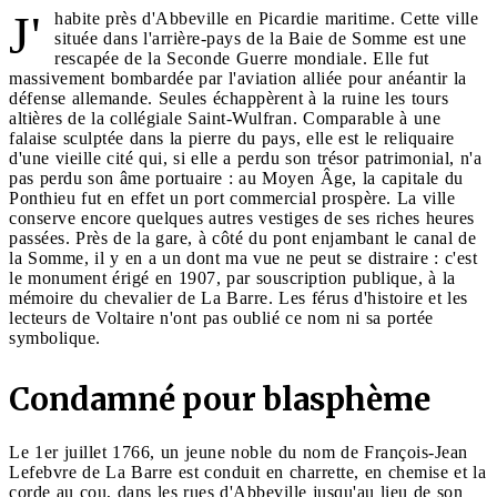
J'
habite près d'Abbeville en Picardie maritime. Cette ville
située dans l'arrière-pays de la Baie de Somme est une
rescapée de la Seconde Guerre mondiale. Elle fut
massivement bombardée par l'aviation alliée pour anéantir la
défense allemande. Seules échappèrent à la ruine les tours
altières de la collégiale Saint-Wulfran. Comparable à une
falaise sculptée dans la pierre du pays, elle est le reliquaire
d'une vieille cité qui, si elle a perdu son trésor patrimonial, n'a
pas perdu son âme portuaire : au Moyen Âge, la capitale du
Ponthieu fut en effet un port commercial prospère. La ville
conserve encore quelques autres vestiges de ses riches heures
passées. Près de la gare, à côté du pont enjambant le canal de
la Somme, il y en a un dont ma vue ne peut se distraire : c'est
le monument érigé en 1907, par souscription publique, à la
mémoire du chevalier de La Barre. Les férus d'histoire et les
lecteurs de Voltaire n'ont pas oublié ce nom ni sa portée
symbolique.
Condamné pour blasphème
Le 1er juillet 1766, un jeune noble du nom de François-Jean
Lefebvre de La Barre est conduit en charrette, en chemise et la
corde au cou, dans les rues d'Abbeville jusqu'au lieu de son