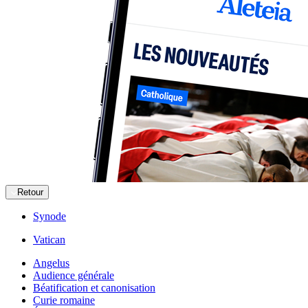
Retour
Synode
Vatican
Angelus
Audience générale
Béatification et canonisation
Curie romaine