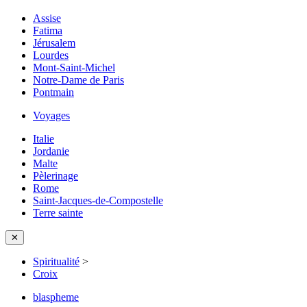
Assise
Fatima
Jérusalem
Lourdes
Mont-Saint-Michel
Notre-Dame de Paris
Pontmain
Voyages
Italie
Jordanie
Malte
Pèlerinage
Rome
Saint-Jacques-de-Compostelle
Terre sainte
✕
Spiritualité
>
Croix
blaspheme