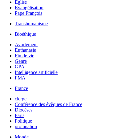
Église
Évangélisation
Pape François
Transhumanisme
Bioéthique
Avortement
Euthanasie
Fin de vie
Genre
GPA
Intelligence artificielle
PMA
France
clerge
Conférence des évêques de France
Diocèses
Paris
Politique
profanation
Monde