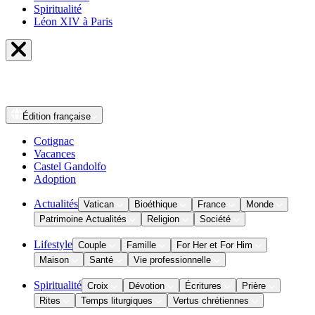
Spiritualité
Léon XIV à Paris
Édition
française
Cotignac
Vacances
Castel Gandolfo
Adoption
Actualités
Vatican
Bioéthique
France
Monde
Patrimoine Actualités
Religion
Société
Lifestyle
Couple
Famille
For Her et For Him
Maison
Santé
Vie professionnelle
Spiritualité
Croix
Dévotion
Écritures
Prière
Rites
Temps liturgiques
Vertus chrétiennes