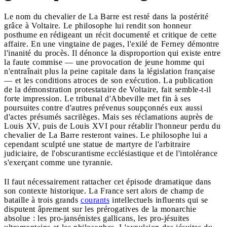
Le nom du chevalier de La Barre est resté dans la postérité
grâce à Voltaire. Le philosophe lui rendit son honneur
posthume en rédigeant un récit documenté et critique de cette
affaire. En une vingtaine de pages, l'exilé de Ferney démontre
l'inanité du procès. Il dénonce la disproportion qui existe entre
la faute commise — une provocation de jeune homme qui
n'entraînait plus la peine capitale dans la législation française
— et les conditions atroces de son exécution. La publication
de la démonstration protestataire de Voltaire, fait semble-t-il
forte impression. Le tribunal d'Abbeville met fin à ses
poursuites contre d'autres prévenus soupçonnés eux aussi
d'actes présumés sacrilèges. Mais ses réclamations auprès de
Louis XV, puis de Louis XVI pour rétablir l'honneur perdu du
chevalier de La Barre resteront vaines. Le philosophe lui a
cependant sculpté une statue de martyre de l'arbitraire
judiciaire, de l'obscurantisme ecclésiastique et de l'intolérance
s'exerçant comme une tyrannie.
Il faut nécessairement rattacher cet épisode dramatique dans
son contexte historique. La France sert alors de champ de
bataille à trois grands
courants
intellectuels influents qui se
disputent âprement sur les prérogatives de la monarchie
absolue : les pro-jansénistes gallicans, les pro-jésuites