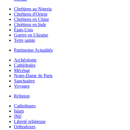
Chrétiens au Nigeria
Chrétiens d'Orient
Chrétiens en Chine
Chrétiens en Inde
États-Unis
Guerre en Ukraine
Terre sainte
Patrimoine Actualités
Archéologie
Cathédrales
Mécénat
Notre-Dame de Paris
Sanctuaires
Voyages
Religion
Catholiques
Islam
JMJ
Liberté religieuse
Orthodoxes