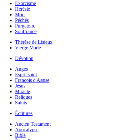
Exorcisme
Hérésie
Mort
Péchés
Purgatoire
Souffrance
Thérèse de Lisieux
Vierge Marie
Dévotion
Anges
Esprit saint
François d'Assise
Jésus
Miracle
Reliques
Saints
Écritures
Ancien Testament
Apocalypse
Bible