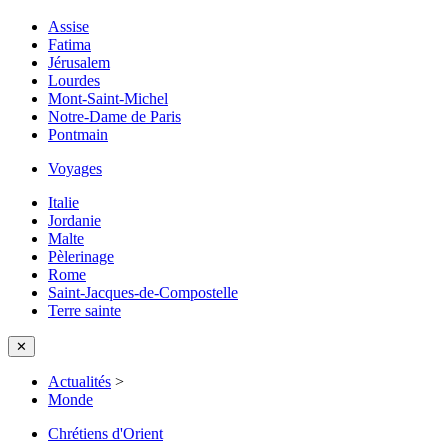
Assise
Fatima
Jérusalem
Lourdes
Mont-Saint-Michel
Notre-Dame de Paris
Pontmain
Voyages
Italie
Jordanie
Malte
Pèlerinage
Rome
Saint-Jacques-de-Compostelle
Terre sainte
✕
Actualités
>
Monde
Chrétiens d'Orient