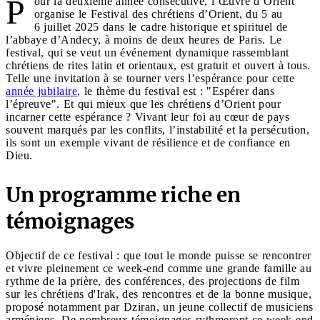
P
our la deuxième année consécutive, l’Œuvre d’Orient
organise le Festival des chrétiens d’Orient, du 5 au
6 juillet 2025 dans le cadre historique et spirituel de
l’abbaye d’Andecy, à moins de deux heures de Paris. Le
festival, qui se veut un événement dynamique rassemblant
chrétiens de rites latin et orientaux, est gratuit et ouvert à tous.
Telle une invitation à se tourner vers l’espérance pour cette
année jubilaire
, le thème du festival est : "Espérer dans
l’épreuve". Et qui mieux que les chrétiens d’Orient pour
incarner cette espérance ? Vivant leur foi au cœur de pays
souvent marqués par les conflits, l’instabilité et la persécution,
ils sont un exemple vivant de résilience et de confiance en
Dieu.
Un programme riche en
témoignages
Objectif de ce festival : que tout le monde puisse se rencontrer
et vivre pleinement ce week-end comme une grande famille au
rythme de la prière, des conférences, des projections de film
sur les chrétiens d'Irak, des rencontres et de la bonne musique,
proposé notamment par Dziran, un jeune collectif de musiciens
arméniens. De nombreux témoignages rythmeront ce week-end