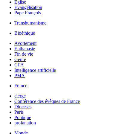
Église
Évangélisation
Pape François
Transhumanisme
Bioéthique
Avortement
Euthanasie
Fin de vie
Genre
GPA
Intelligence artificielle
PMA
France
clerge
Conférence des évêques de France
Diocèses
Paris
Politique
profanation
Monde