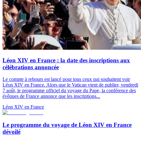
Léon XIV en France : la date des inscriptions aux
célébrations annoncée
Le compte à rebours est lancé pour tous ceux qui souhaitent voir
Léon XIV en France. Alors que le Vatican vient de publier, vendredi
7 août, le programme officiel du voyage du Pape, la conférence des
évêques de France annonce que les inscriptions...
Léon XIV en France
Le programme du voyage de Léon XIV en France
dévoilé