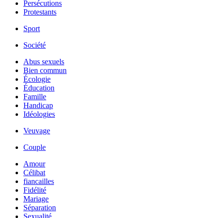
Persécutions
Protestants
Sport
Société
Abus sexuels
Bien commun
Écologie
Éducation
Famille
Handicap
Idéologies
Veuvage
Couple
Amour
Célibat
fiancailles
Fidélité
Mariage
Séparation
Sexualité