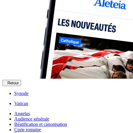
Retour
Synode
Vatican
Angelus
Audience générale
Béatification et canonisation
Curie romaine