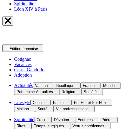
Spiritualité
Léon XIV à Paris
Édition
française
Cotignac
Vacances
Castel Gandolfo
Adoption
Actualités
Vatican
Bioéthique
France
Monde
Patrimoine Actualités
Religion
Société
Lifestyle
Couple
Famille
For Her et For Him
Maison
Santé
Vie professionnelle
Spiritualité
Croix
Dévotion
Écritures
Prière
Rites
Temps liturgiques
Vertus chrétiennes