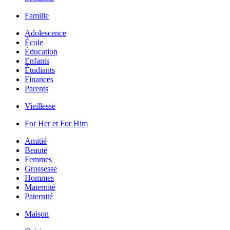
Famille
Adolescence
École
Éducation
Enfants
Étudiants
Finances
Parents
Vieillesse
For Her et For Him
Amitié
Beauté
Femmes
Grossesse
Hommes
Maternité
Paternité
Maison