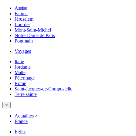
Assise
Fatima
Jérusalem
Lourdes
Mont-Saint-Michel
Notre-Dame de Paris
Pontmain
Voyages
Italie
Jordanie
Malte
Pèlerinage
Rome
Saint-Jacques-de-Compostelle
Terre sainte
✕
Actualités
>
France
Église