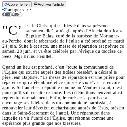
Copier le lien
Archiver l'article
Partager sur
:
"C’
est le Christ qui est blessé dans sa présence
sacramentelle", a réagi auprès d’Aleteia don Jean-
Baptiste Balay, curé de la paroisse de Mortagne-
au-Perche, dont le tabernacle de l’église a été profané ce mardi
24 juin. Suite à cet acte, une messe de réparation est prévue ce
samedi 28 juin, et va être célébrée par l’évêque du diocèse de
Seez, Mgr Bruno Feuillet.
Quand un lieu est profané, c’est "toute la communauté de
l’Église qui souffre auprès des fidèles blessés", a déclaré le
père Jean-Baptiste. "La messe de réparation est une prière pour
réparer ce qui a été abîmé et ce qui a été violé", a-t-il encore
ajouté. Si l’autel est dépouillé comme un Vendredi saint, c’est
pour qu’il soit ensuite restauré. Les célébrations peuvent ainsi
reprendre normalement. Enfin, le curé de la paroisse a
encouragé ses fidèles, dans un communiqué paroissial, à
renouveler leur dévotion eucharistique auprès de Jésus, présent
dans le Saint-Sacrement de l’autel. Une réparation dans
laquelle se vit l’unité de l’Église, qui résonne comme une
espérance plus grande que nos blessures.