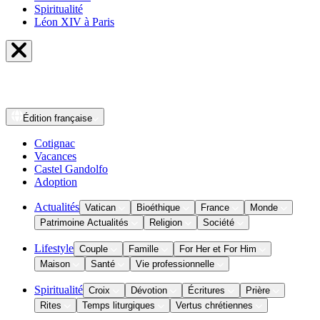
Spiritualité
Léon XIV à Paris
Édition
française
Cotignac
Vacances
Castel Gandolfo
Adoption
Actualités
Vatican
Bioéthique
France
Monde
Patrimoine Actualités
Religion
Société
Lifestyle
Couple
Famille
For Her et For Him
Maison
Santé
Vie professionnelle
Spiritualité
Croix
Dévotion
Écritures
Prière
Rites
Temps liturgiques
Vertus chrétiennes