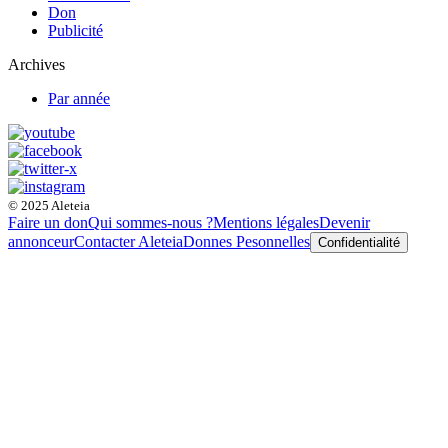
Don
Publicité
Archives
Par année
© 2025 Aleteia
Faire un don
Qui sommes-nous ?
Mentions légales
Devenir
annonceur
Contacter Aleteia
Donnes Pesonnelles
Confidentialité