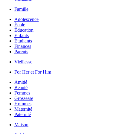
Famille
Adolescence
École
Éducation
Enfants
Étudiants
Finances
Parents
Vieillesse
For Her et For Him
Amitié
Beauté
Femmes
Grossesse
Hommes
Maternité
Paternité
Maison