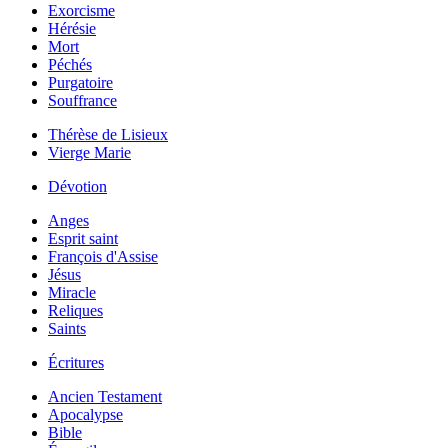
Exorcisme
Hérésie
Mort
Péchés
Purgatoire
Souffrance
Thérèse de Lisieux
Vierge Marie
Dévotion
Anges
Esprit saint
François d'Assise
Jésus
Miracle
Reliques
Saints
Écritures
Ancien Testament
Apocalypse
Bible