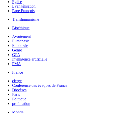
Église
Évangélisation
Pape François
Transhumanisme
Bioéthique
Avortement
Euthanasie
Fin de vie
Genre
GPA
Intelligence artificielle
PMA
France
clerge
Conférence des évêques de France
Diocèses
Paris
Politique
profanation
Monde