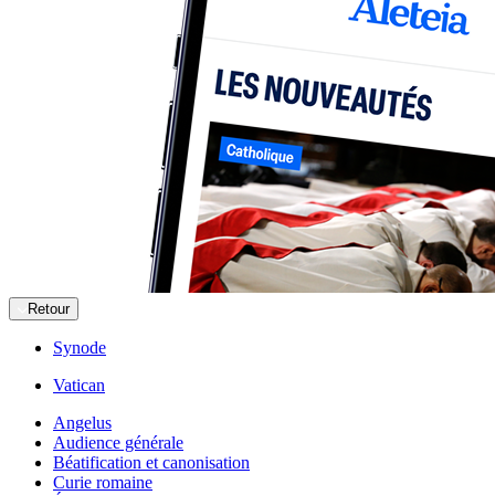
Retour
Synode
Vatican
Angelus
Audience générale
Béatification et canonisation
Curie romaine