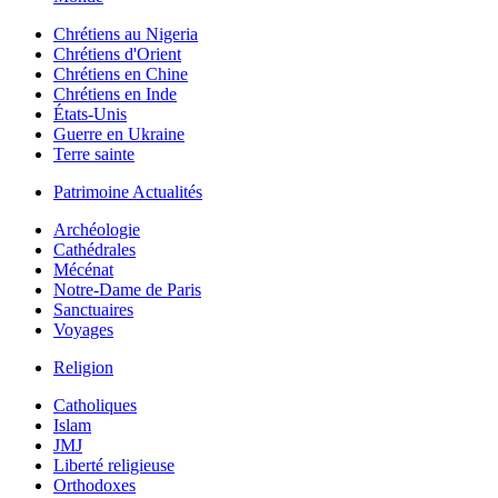
Chrétiens au Nigeria
Chrétiens d'Orient
Chrétiens en Chine
Chrétiens en Inde
États-Unis
Guerre en Ukraine
Terre sainte
Patrimoine Actualités
Archéologie
Cathédrales
Mécénat
Notre-Dame de Paris
Sanctuaires
Voyages
Religion
Catholiques
Islam
JMJ
Liberté religieuse
Orthodoxes