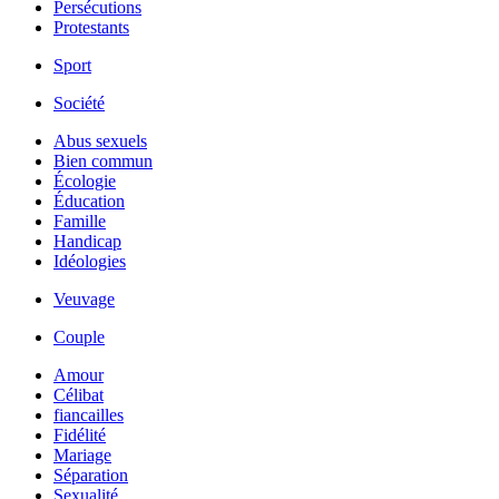
Persécutions
Protestants
Sport
Société
Abus sexuels
Bien commun
Écologie
Éducation
Famille
Handicap
Idéologies
Veuvage
Couple
Amour
Célibat
fiancailles
Fidélité
Mariage
Séparation
Sexualité