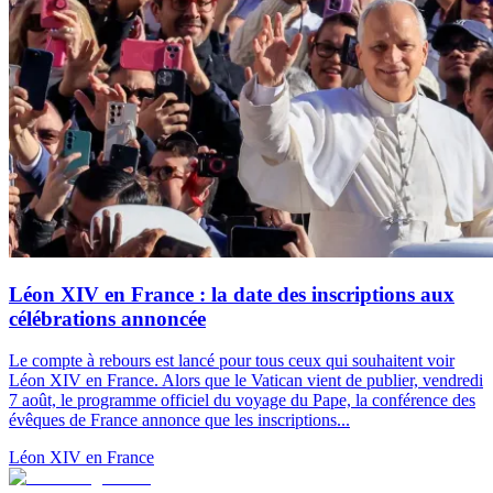
Léon XIV en France : la date des inscriptions aux
célébrations annoncée
Le compte à rebours est lancé pour tous ceux qui souhaitent voir
Léon XIV en France. Alors que le Vatican vient de publier, vendredi
7 août, le programme officiel du voyage du Pape, la conférence des
évêques de France annonce que les inscriptions...
Léon XIV en France