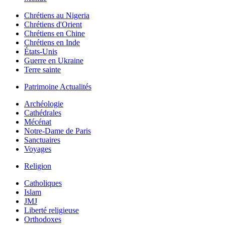
Chrétiens au Nigeria
Chrétiens d'Orient
Chrétiens en Chine
Chrétiens en Inde
États-Unis
Guerre en Ukraine
Terre sainte
Patrimoine Actualités
Archéologie
Cathédrales
Mécénat
Notre-Dame de Paris
Sanctuaires
Voyages
Religion
Catholiques
Islam
JMJ
Liberté religieuse
Orthodoxes