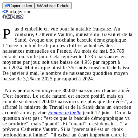
Copier le lien
Archiver l'article
Partager sur
:
P
as d’embellie en vue pour la natalité française. Au
contraire, Catherine Vautrin, ministre du Travail et de la
Santé, évoque une prochaine bascule démographique.
L’Insee a publié le 26 juin les chiffres actualisés des
naissances mensuelles en France. Au mois de mai, 53.785
enfants ont vu le jour. Cela représente 1.735 naissances en
moyenne par jour, soit une baisse de 4,9% par rapport à
mai 2024. Mai marque ainsi le 35e mois consécutif de baisse.
De janvier à mai, le nombre de naissances quotidien moyen
baisse de 3,2% en 2025 par rapport à 2024.
"Nous perdons en moyenne 30.000 naissances chaque année.
C'est énorme. Le solde naturel est encore positif, mais on
compte seulement 20.000 naissances de plus que de décès", a
affirmé la ministre du Travail et de la Santé dans un entretien
accordé au magazine
Femme actuelle
jeudi 12 juin. "Donc la
question n'est pas : "est-ce que la bascule démographique va
se produire", mais "quand". Et "quand", c'est demain…", a
prévenu Catherine Vautrin. Si la "parentalité est un choix
profondément intime", "il existe un écart important entre le