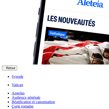
Retour
Synode
Vatican
Angelus
Audience générale
Béatification et canonisation
Curie romaine