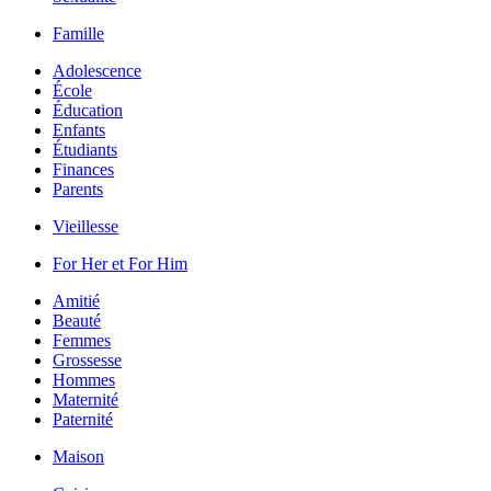
Famille
Adolescence
École
Éducation
Enfants
Étudiants
Finances
Parents
Vieillesse
For Her et For Him
Amitié
Beauté
Femmes
Grossesse
Hommes
Maternité
Paternité
Maison