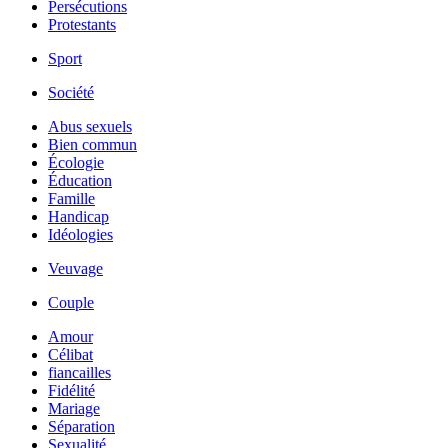
Persécutions
Protestants
Sport
Société
Abus sexuels
Bien commun
Écologie
Éducation
Famille
Handicap
Idéologies
Veuvage
Couple
Amour
Célibat
fiancailles
Fidélité
Mariage
Séparation
Sexualité