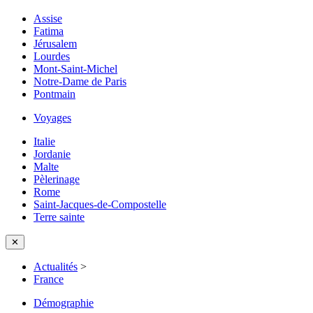
Assise
Fatima
Jérusalem
Lourdes
Mont-Saint-Michel
Notre-Dame de Paris
Pontmain
Voyages
Italie
Jordanie
Malte
Pèlerinage
Rome
Saint-Jacques-de-Compostelle
Terre sainte
✕
Actualités
>
France
Démographie