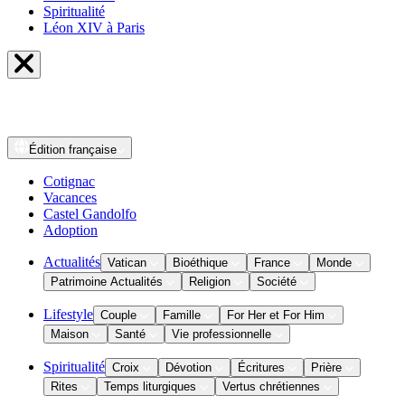
Spiritualité
Léon XIV à Paris
Édition
française
Cotignac
Vacances
Castel Gandolfo
Adoption
Actualités
Vatican
Bioéthique
France
Monde
Patrimoine Actualités
Religion
Société
Lifestyle
Couple
Famille
For Her et For Him
Maison
Santé
Vie professionnelle
Spiritualité
Croix
Dévotion
Écritures
Prière
Rites
Temps liturgiques
Vertus chrétiennes