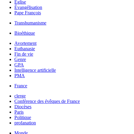
Église
Évangélisation
Pape François
Transhumanisme
Bioéthique
Avortement
Euthanasie
Fin de vie
Genre
GPA
Intelligence artificielle
PMA
France
clerge
Conférence des évêques de France
Diocèses
Paris
Politique
profanation
Monde