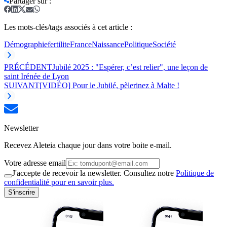
Partager sur
:
Les mots-clés/tags associés à cet article :
Démographie
fertilite
France
Naissance
Politique
Société
PRÉCÉDENT
Jubilé 2025 : "Espérer, c’est relier", une leçon de
saint Irénée de Lyon
SUIVANT
[VIDÉO] Pour le Jubilé, pèlerinez à Malte !
Newsletter
Recevez Aleteia chaque jour dans votre boite e-mail.
Votre adresse email
J'accepte de recevoir la newsletter. Consultez notre
Politique de
confidentialité pour en savoir plus.
S'inscrire