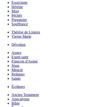
Exorcisme
Hérésie
Mort
Péchés
Purgatoire
Souffrance
Thérèse de Lisieux
Vierge Marie
Dévotion
Anges
Esprit saint
François d'Assise
Jésus
Miracle
Reliques
Saints
Écritures
Ancien Testament
Apocalypse
Bible