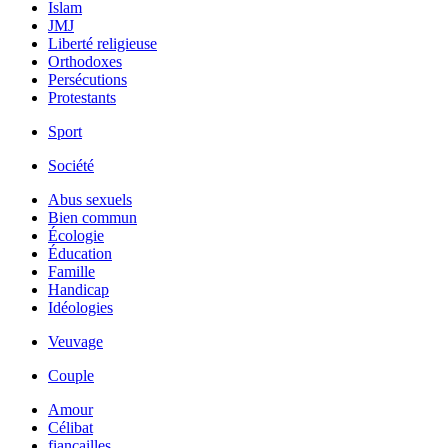
Islam
JMJ
Liberté religieuse
Orthodoxes
Persécutions
Protestants
Sport
Société
Abus sexuels
Bien commun
Écologie
Éducation
Famille
Handicap
Idéologies
Veuvage
Couple
Amour
Célibat
fiancailles