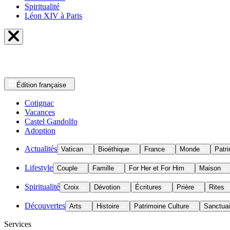
Spiritualité
Léon XIV à Paris
Édition
française
Cotignac
Vacances
Castel Gandolfo
Adoption
Actualités
Vatican
Bioéthique
France
Monde
Patri
Lifestyle
Couple
Famille
For Her et For Him
Maison
Spiritualité
Croix
Dévotion
Écritures
Prière
Rites
Découvertes
Arts
Histoire
Patrimoine Culture
Sanctuai
Services