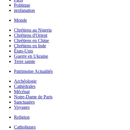
Politique
profanation
Monde
Chrétiens au Nigeria
Chrétiens d'Orient
Chrétiens en Chine
Chrétiens en Inde
États-Unis
Guerre en Ukraine
Terre sainte
Patrimoine Actualités
Archéologie
Cathédrales
Mécénat
Notre-Dame de Paris
Sanctuaires
Voyages
Religion
Catholiques