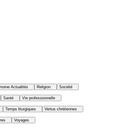
moine Actualités
Religion
Société
Santé
Vie professionnelle
Temps liturgiques
Vertus chrétiennes
res
Voyages