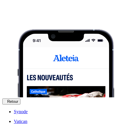
Retour
Synode
Vatican