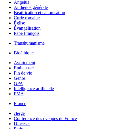
Angelus
Audience générale
Béatification et canonisation
Curie romaine
Église
Évangélisation
Pape François
Transhumanisme
Bioéthique
Avortement
Euthanasie
Fin de vie
Genre
GPA
Intelligence artificielle
PMA
France
clerge
Conférence des évêques de France
Diocèses
Paris