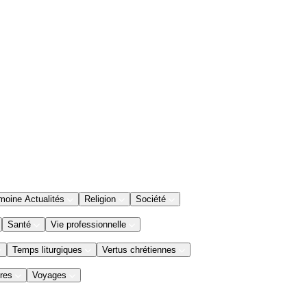
moine Actualités
Religion
Société
Santé
Vie professionnelle
Temps liturgiques
Vertus chrétiennes
res
Voyages