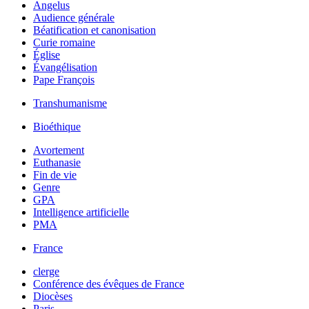
Angelus
Audience générale
Béatification et canonisation
Curie romaine
Église
Évangélisation
Pape François
Transhumanisme
Bioéthique
Avortement
Euthanasie
Fin de vie
Genre
GPA
Intelligence artificielle
PMA
France
clerge
Conférence des évêques de France
Diocèses
Paris