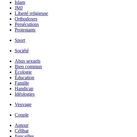
Islam
JMJ
Liberté religieuse
Orthodoxes
Persécutions
Protestants
Sport
Société
Abus sexuels
Bien commun
Écologie
Éducation
Famille
Handicap
Idéologies
Veuvage
Couple
Amour
Célibat
fiancailles