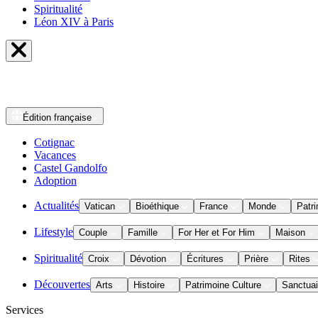
Spiritualité
Léon XIV à Paris
Édition
française
Cotignac
Vacances
Castel Gandolfo
Adoption
Actualités
Vatican
Bioéthique
France
Monde
Patri
Lifestyle
Couple
Famille
For Her et For Him
Maison
Spiritualité
Croix
Dévotion
Écritures
Prière
Rites
Découvertes
Arts
Histoire
Patrimoine Culture
Sanctuai
Services