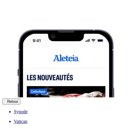
Retour
Synode
Vatican