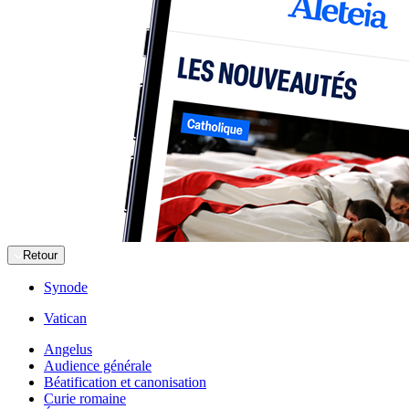
Retour
Synode
Vatican
Angelus
Audience générale
Béatification et canonisation
Curie romaine