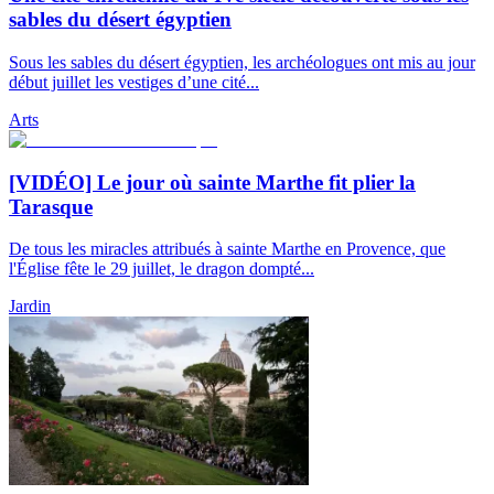
sables du désert égyptien
Sous les sables du désert égyptien, les archéologues ont mis au jour
début juillet les vestiges d’une cité...
Arts
[VIDÉO] Le jour où sainte Marthe fit plier la
Tarasque
De tous les miracles attribués à sainte Marthe en Provence, que
l'Église fête le 29 juillet, le dragon dompté...
Jardin