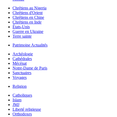
Chrétiens au Nigeria
Chrétiens d'Orient
Chrétiens en Chine
Chrétiens en Inde
États-Unis
Guerre en Ukraine
Terre sainte
Patrimoine Actualités
Archéologie
Cathédrales
Mécénat
Notre-Dame de Paris
Sanctuaires
Voyages
Religion
Catholiques
Islam
JMJ
Liberté religieuse
Orthodoxes