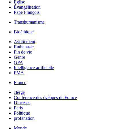
Église
Évangélisation
Pape François
Transhumanisme
Bioéthique
Avortement
Euthanasie
Fin de vie
Genre
GPA
Intelligence artificielle
PMA
France
clerge
Conférence des évêques de France
Diocèses
Paris
Politique
profanation
Monde