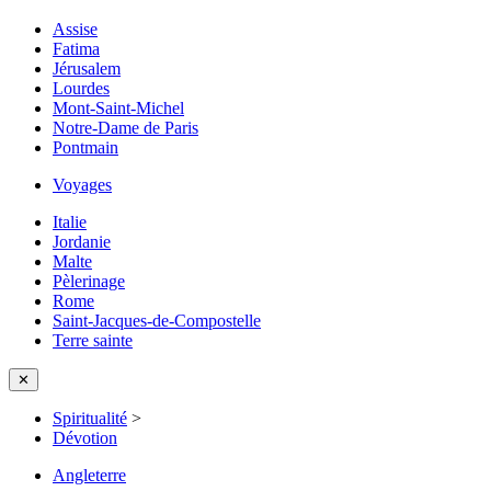
Assise
Fatima
Jérusalem
Lourdes
Mont-Saint-Michel
Notre-Dame de Paris
Pontmain
Voyages
Italie
Jordanie
Malte
Pèlerinage
Rome
Saint-Jacques-de-Compostelle
Terre sainte
✕
Spiritualité
>
Dévotion
Angleterre