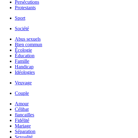
Persécutions
Protestants
Sport
Société
Abus sexuels
Bien commun
Écologie
Éducation
Famille
Handicap
Idéologies
Veuvage
Couple
Amour
Célibat
fiancailles
Fidélité
Mariage
Séparation
Sexualité