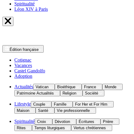
Spiritualité
Léon XIV à Paris
Édition
française
Cotignac
Vacances
Castel Gandolfo
Adoption
Actualités
Vatican
Bioéthique
France
Monde
Patrimoine Actualités
Religion
Société
Lifestyle
Couple
Famille
For Her et For Him
Maison
Santé
Vie professionnelle
Spiritualité
Croix
Dévotion
Écritures
Prière
Rites
Temps liturgiques
Vertus chrétiennes