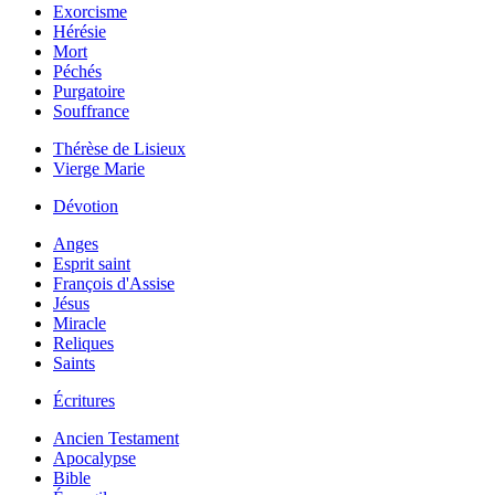
Exorcisme
Hérésie
Mort
Péchés
Purgatoire
Souffrance
Thérèse de Lisieux
Vierge Marie
Dévotion
Anges
Esprit saint
François d'Assise
Jésus
Miracle
Reliques
Saints
Écritures
Ancien Testament
Apocalypse
Bible