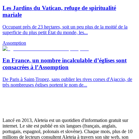
Les Jardins du Vatican, refuge de spiritualité
mariale
Occupant près de 23 hectares, soit un peu plus de la moitié de la
superficie du plus petit État du monde, les...
Assomption
En France, un nombre incalculable d’églises sont
consacrées à l’Assomption
De Paris à Saint-Tropez, sans oublier les rives corses d'Ajaccio, de
très nombreuses églises portent le nom de...
Lancé en 2013, Aleteia est un quotidien d'information gratuit sur
internet. Le site est publié en six langues (français, anglais,
portugais, espagnol, polonais et slovène). Chaque mois, plus de 10
millions de lecteurs consultent Aleteia à travers son site web, son