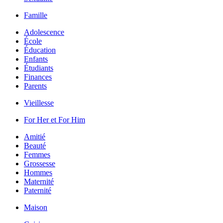
Famille
Adolescence
École
Éducation
Enfants
Étudiants
Finances
Parents
Vieillesse
For Her et For Him
Amitié
Beauté
Femmes
Grossesse
Hommes
Maternité
Paternité
Maison