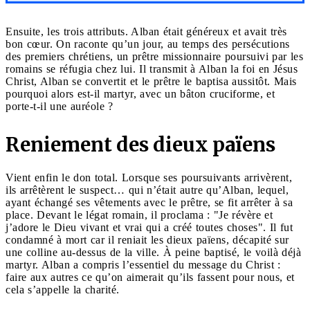
Ensuite, les trois attributs. Alban était généreux et avait très
bon cœur. On raconte qu’un jour, au temps des persécutions
des premiers chrétiens, un prêtre missionnaire poursuivi par les
romains se réfugia chez lui. Il transmit à Alban la foi en Jésus
Christ, Alban se convertit et le prêtre le baptisa aussitôt. Mais
pourquoi alors est-il martyr, avec un bâton cruciforme, et
porte-t-il une auréole ?
Reniement des dieux païens
Vient enfin le don total. Lorsque ses poursuivants arrivèrent,
ils arrêtèrent le suspect… qui n’était autre qu’Alban, lequel,
ayant échangé ses vêtements avec le prêtre, se fit arrêter à sa
place. Devant le légat romain, il proclama : "Je révère et
j’adore le Dieu vivant et vrai qui a créé toutes choses". Il fut
condamné à mort car il reniait les dieux païens, décapité sur
une colline au-dessus de la ville. À peine baptisé, le voilà déjà
martyr. Alban a compris l’essentiel du message du Christ :
faire aux autres ce qu’on aimerait qu’ils fassent pour nous, et
cela s’appelle la charité.