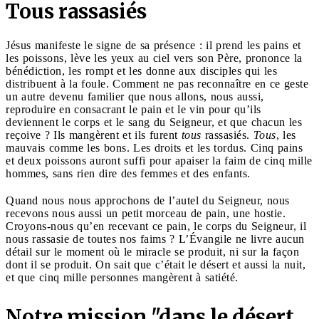
Tous rassasiés
Jésus manifeste le signe de sa présence : il prend les pains et
les poissons, lève les yeux au ciel vers son Père, prononce la
bénédiction, les rompt et les donne aux disciples qui les
distribuent à la foule. Comment ne pas reconnaître en ce geste
un autre devenu familier que nous allons, nous aussi,
reproduire en consacrant le pain et le vin pour qu’ils
deviennent le corps et le sang du Seigneur, et que chacun les
reçoive ? Ils mangèrent et ils furent
tous
rassasiés.
Tous
, les
mauvais comme les bons. Les droits et les tordus. Cinq pains
et deux poissons auront suffi pour apaiser la faim de cinq mille
hommes, sans rien dire des femmes et des enfants.
Quand nous nous approchons de l’autel du Seigneur, nous
recevons nous aussi un petit morceau de pain, une hostie.
Croyons-nous qu’en recevant ce pain, le corps du Seigneur, il
nous rassasie de toutes nos faims ? L’Évangile ne livre aucun
détail sur le moment où le miracle se produit, ni sur la façon
dont il se produit. On sait que c’était le désert et aussi la nuit,
et que cinq mille personnes mangèrent à satiété.
Notre mission "dans le désert