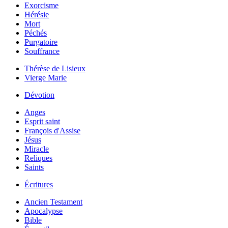
Exorcisme
Hérésie
Mort
Péchés
Purgatoire
Souffrance
Thérèse de Lisieux
Vierge Marie
Dévotion
Anges
Esprit saint
François d'Assise
Jésus
Miracle
Reliques
Saints
Écritures
Ancien Testament
Apocalypse
Bible