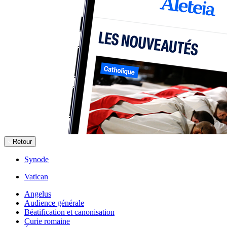
Retour
Synode
Vatican
Angelus
Audience générale
Béatification et canonisation
Curie romaine