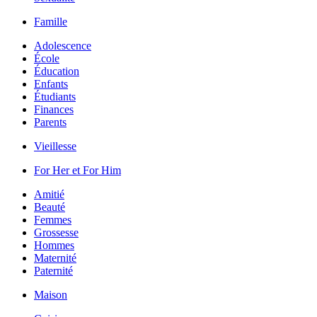
Famille
Adolescence
École
Éducation
Enfants
Étudiants
Finances
Parents
Vieillesse
For Her et For Him
Amitié
Beauté
Femmes
Grossesse
Hommes
Maternité
Paternité
Maison