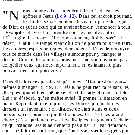
"N
ous sommes dans un endroit désert", disent les
apôtres à Jésus (
Lc 9, 12
). Dans cet endroit pourtant,
les foules se rassemblent. Jésus leur parle du règne
de Dieu et guérit ceux qui en avaient besoin. Annoncer à tous
l’Évangile, et avec Lui, prendre soin les uns des autres.
L’Évangile dit encore : "Le jour commençait à baisser". Le
désert, la nuit. Le temps vient où l’on ne pourra plus rien faire.
Les apôtres, esprits pratiques, demandent à Jésus de renvoyer
tout ce monde dans les villages alentour pour y manger et
dormir. Comme les apôtres, nous aussi, ne voulons-nous pas
congédier ceux qui nous importunent, en estimant ne plus
pouvoir rien faire pour eux ?
Jésus dit alors ces paroles stupéfiantes : "Donnez-leur vous-
mêmes à manger" (Lc 9, 13). Jésus ne peut rien faire sans les
disciples, quand bien même ces disciples attendraient tout de
Lui ; et d’abord, qu’en maître avisé, Il prenne la situation en
main. Répondant à cette prière, les Douze, pragmatiques,
dressent un inventaire : on dispose de cinq pains et deux
poissons, ceci pour cinq mille hommes. Ce n’est pas grand-
chose ; c’est quelque chose. Les disciples imaginent d’acheter
ce qui manque. Jésus ne l’entend pas ainsi ; il leur demande,
car il ne fait rien tout seul, que l’on fasse asseoir les gens par