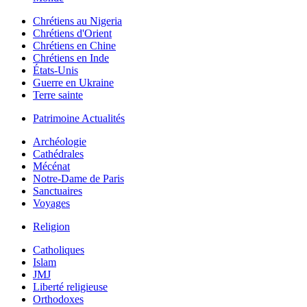
Chrétiens au Nigeria
Chrétiens d'Orient
Chrétiens en Chine
Chrétiens en Inde
États-Unis
Guerre en Ukraine
Terre sainte
Patrimoine Actualités
Archéologie
Cathédrales
Mécénat
Notre-Dame de Paris
Sanctuaires
Voyages
Religion
Catholiques
Islam
JMJ
Liberté religieuse
Orthodoxes