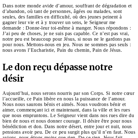
Dans notre monde avide d’amour, souffrant de dégradation et
d’abandon, où tant de personnes, âgées ou malades, sont
seules, des familles en difficulté, où des jeunes peinent à
gagner leur vie et à y trouver un sens, le Seigneur me
demande : Donne-leur toi-même à manger. Nous répondons :
J’ai peu de choses, je ne suis pas capable. Ce n’est pas vrai,
notre peu est beaucoup pour Jésus, si nous ne le gardons pas
pour nous. Mettons-nous en jeu. Nous ne sommes pas seuls :
nous avons l’Eucharistie, Pain du chemin, Pain de Jésus.
Le don reçu dépasse notre
désir
Aujourd’hui, nous serons nourris par son Corps. Si notre cœur
l’accueille, ce Pain libère en nous la puissance de l’amour.
Nous nous saurons bénis et aimés. Nous voudrons bénir et
aimer, commençant ici et maintenant, dans la ville et les rues
que nous empruntons. Le Seigneur vient dans nos rues dire du
bien de nous et nous donner courage. Il désire être pour nous
bénédiction et don. Dans notre désert, entre jour et nuit, nous
pensions avoir peu. De ce peu surgit plus qu’il n’en faut. Nous
avions, nous étions moins que rien. De ce rien, Jésus fait