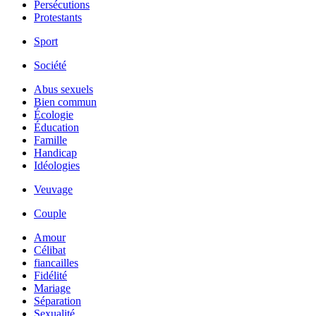
Persécutions
Protestants
Sport
Société
Abus sexuels
Bien commun
Écologie
Éducation
Famille
Handicap
Idéologies
Veuvage
Couple
Amour
Célibat
fiancailles
Fidélité
Mariage
Séparation
Sexualité