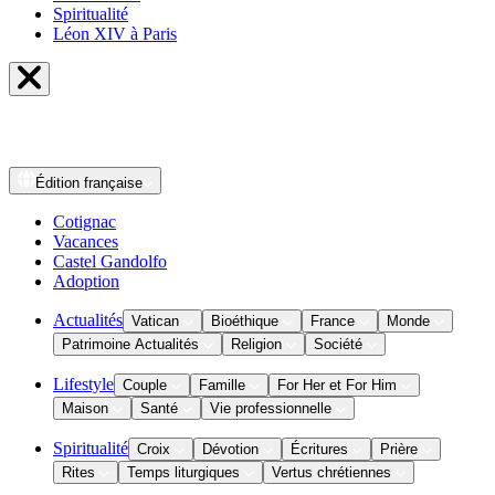
Spiritualité
Léon XIV à Paris
Édition
française
Cotignac
Vacances
Castel Gandolfo
Adoption
Actualités
Vatican
Bioéthique
France
Monde
Patrimoine Actualités
Religion
Société
Lifestyle
Couple
Famille
For Her et For Him
Maison
Santé
Vie professionnelle
Spiritualité
Croix
Dévotion
Écritures
Prière
Rites
Temps liturgiques
Vertus chrétiennes