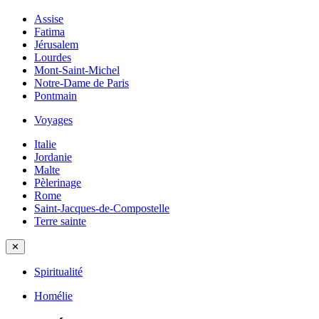
Assise
Fatima
Jérusalem
Lourdes
Mont-Saint-Michel
Notre-Dame de Paris
Pontmain
Voyages
Italie
Jordanie
Malte
Pèlerinage
Rome
Saint-Jacques-de-Compostelle
Terre sainte
✕
Spiritualité
Homélie