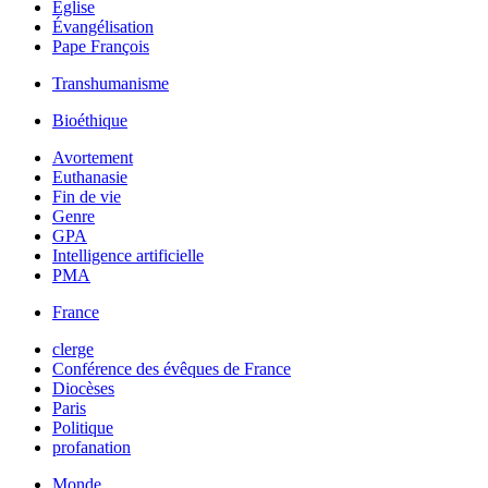
Église
Évangélisation
Pape François
Transhumanisme
Bioéthique
Avortement
Euthanasie
Fin de vie
Genre
GPA
Intelligence artificielle
PMA
France
clerge
Conférence des évêques de France
Diocèses
Paris
Politique
profanation
Monde