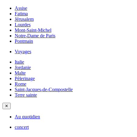
Assise
Fatima
Jérusalem
Lourdes
Mont-Saint-Michel
Notre-Dame de Paris
Pontmain
Voyages
Italie
Jordanie
Malte
Pèlerinage
Rome
Saint-Jacques-de-Compostelle
Terre sainte
✕
Au quotidien
concert