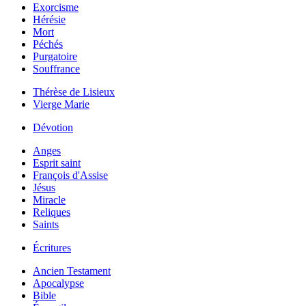
Exorcisme
Hérésie
Mort
Péchés
Purgatoire
Souffrance
Thérèse de Lisieux
Vierge Marie
Dévotion
Anges
Esprit saint
François d'Assise
Jésus
Miracle
Reliques
Saints
Écritures
Ancien Testament
Apocalypse
Bible