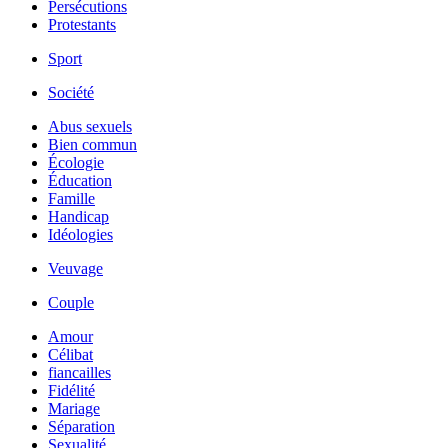
Persécutions
Protestants
Sport
Société
Abus sexuels
Bien commun
Écologie
Éducation
Famille
Handicap
Idéologies
Veuvage
Couple
Amour
Célibat
fiancailles
Fidélité
Mariage
Séparation
Sexualité