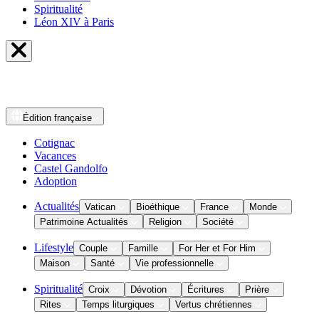
Spiritualité
Léon XIV à Paris
Édition
française
Cotignac
Vacances
Castel Gandolfo
Adoption
Actualités
Vatican
Bioéthique
France
Monde
Patrimoine Actualités
Religion
Société
Lifestyle
Couple
Famille
For Her et For Him
Maison
Santé
Vie professionnelle
Spiritualité
Croix
Dévotion
Écritures
Prière
Rites
Temps liturgiques
Vertus chrétiennes