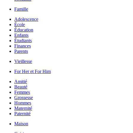
Famille
Adolescence
École
Éducation
Enfants
Étudiants
Finances
Parents
Vieillesse
For Her et For Him
Amitié
Beauté
Femmes
Grossesse
Hommes
Maternité
Paternité
Maison