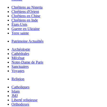
Chrétiens au Nigeria
Chrétiens d'Orient
Chrétiens en Chine
Chrétiens en Inde
États-Unis
Guerre en Ukraine
Terre sainte
Patrimoine Actualités
Archéologie
Cathédrales
Mécénat
Notre-Dame de Paris
Sanctuaires
Voyages
Religion
Catholiques
Islam
JMJ
Liberté religieuse
Orthodoxes