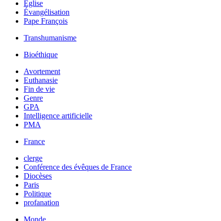
Église
Évangélisation
Pape François
Transhumanisme
Bioéthique
Avortement
Euthanasie
Fin de vie
Genre
GPA
Intelligence artificielle
PMA
France
clerge
Conférence des évêques de France
Diocèses
Paris
Politique
profanation
Monde