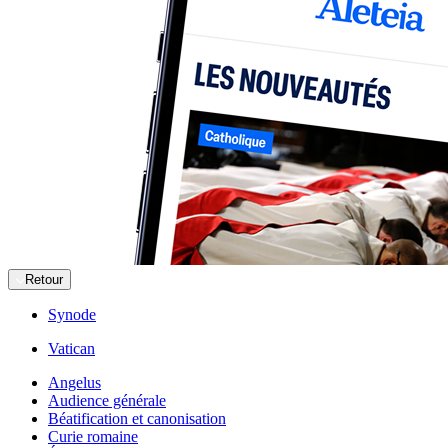
Retour
Synode
Vatican
Angelus
Audience générale
Béatification et canonisation
Curie romaine