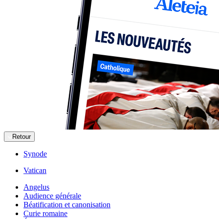
Retour
Synode
Vatican
Angelus
Audience générale
Béatification et canonisation
Curie romaine