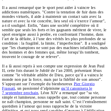
Il a aussi remarqué que le sport peut aider à vaincre les
addictions numériques. "Contre la tentation de fuir dans des
mondes virtuels, il aide à maintenir un contact sain avec la
nature et avec la vie concrète, lieu seul où s’exerce l’amour",
a-t-il souligné. Enfin, "dans une société compétitive
où il
semble que seuls les forts et les gagnants méritent de vivre, le
sport enseigne aussi à perdre, en confrontant l’homme, dans
l’art de la défaite, à l’une des vérités les plus profondes de sa
condition : la fragilité, la limite, l’imperfection". Il a souligné
que "les champions ne sont pas des machines infaillibles, mais
des hommes et des femmes qui, même lorsqu’ils tombent,
trouvent le courage de se relever".
Il a là aussi repris à son compte une expression de Jean Paul
II, cette fois durant le Jubilé de l’an 2000, présentant Jésus
comme "le véritable athlète de Dieu, parce qu’il a vaincu le
monde non par la force, mais par la fidélité de son amour".
S’appuyant sur l’exemple du bienheureux
Pier Giorgio
Frassati
, un passionné d’alpinisme
qu’il canonisera le
7 septembre prochain
, Léon XIV a remarqué que "sa vie,
simple et lumineuse, nous rappelle que, tout comme personne
ne naît champion, personne ne naît saint. C’est l’entraînement
quotidien à l’amour qui nous rapproche de la victoire
définitive, et qui nous rend capables d’œuvrer à l’édification