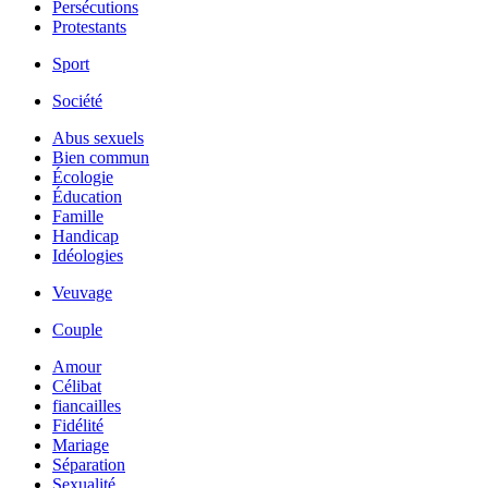
Persécutions
Protestants
Sport
Société
Abus sexuels
Bien commun
Écologie
Éducation
Famille
Handicap
Idéologies
Veuvage
Couple
Amour
Célibat
fiancailles
Fidélité
Mariage
Séparation
Sexualité