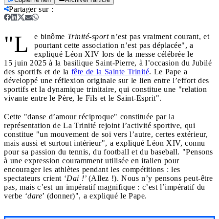
Partager sur
:
"L
e binôme
Trinité-sport
n’est pas vraiment courant, et
pourtant cette association n’est pas déplacée", a
expliqué Léon XIV lors de la messe célébrée le
15 juin 2025 à la basilique Saint-Pierre, à l’occasion du Jubilé
des sportifs et de la
fête de la Sainte Trinité
. Le Pape a
développé une réflexion originale sur le lien entre l’effort des
sportifs et la dynamique trinitaire, qui constitue une "relation
vivante entre le Père, le Fils et le Saint-Esprit".
Cette "danse d’amour réciproque" constituée par la
représentation de La Trinité rejoint l’activité sportive, qui
constitue "un mouvement de soi vers l’autre, certes extérieur,
mais aussi et surtout intérieur", a expliqué Léon XIV, connu
pour sa passion du tennis, du football et du baseball. "Pensons
à une expression couramment utilisée en italien pour
encourager les athlètes pendant les compétitions : les
spectateurs crient ‘
Dai !’
(Allez !). Nous n’y pensons peut-être
pas, mais c’est un impératif magnifique : c’est l’impératif du
verbe ‘
dare
’ (donner)", a expliqué le Pape.