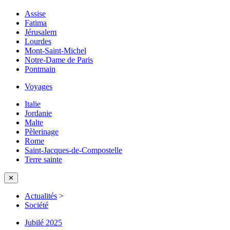
Assise
Fatima
Jérusalem
Lourdes
Mont-Saint-Michel
Notre-Dame de Paris
Pontmain
Voyages
Italie
Jordanie
Malte
Pèlerinage
Rome
Saint-Jacques-de-Compostelle
Terre sainte
✕
Actualités
>
Société
Jubilé 2025