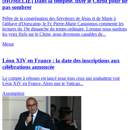
[HOMÉLIE] Dans la tempête, fixer le Christ pour ne
pas sombrer
Prêtre de la congrégation des Serviteurs de Jésus et de Marie à
l'abbaye d'Ourscamp, le Fr. Pierre-Marie Castaignos commente les
lectures du 19e dimanche du temps ordinaire. Lorsque nous gardons
les yeux fixés sur le Christ, nous devenons capables de...
Messe
Léon XIV en France : la date des inscriptions aux
célébrations annoncée
Le compte à rebours est lancé pour tous ceux qui souhaitent voir
Léon XIV en France. Alors que le Vatican...
Assomption