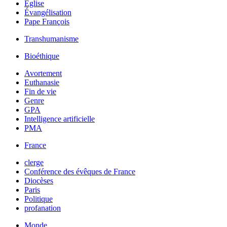
Église
Évangélisation
Pape François
Transhumanisme
Bioéthique
Avortement
Euthanasie
Fin de vie
Genre
GPA
Intelligence artificielle
PMA
France
clerge
Conférence des évêques de France
Diocèses
Paris
Politique
profanation
Monde