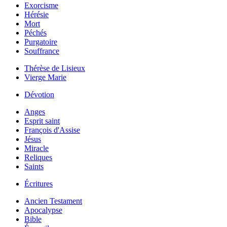
Exorcisme
Hérésie
Mort
Péchés
Purgatoire
Souffrance
Thérèse de Lisieux
Vierge Marie
Dévotion
Anges
Esprit saint
François d'Assise
Jésus
Miracle
Reliques
Saints
Écritures
Ancien Testament
Apocalypse
Bible