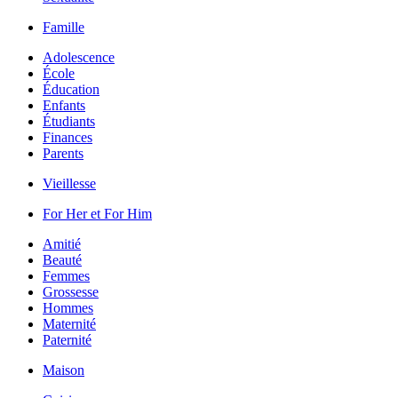
Famille
Adolescence
École
Éducation
Enfants
Étudiants
Finances
Parents
Vieillesse
For Her et For Him
Amitié
Beauté
Femmes
Grossesse
Hommes
Maternité
Paternité
Maison