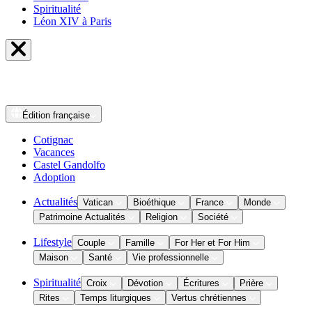
Spiritualité
Léon XIV à Paris
Édition
française
Cotignac
Vacances
Castel Gandolfo
Adoption
Actualités
Vatican
Bioéthique
France
Monde
Patrimoine Actualités
Religion
Société
Lifestyle
Couple
Famille
For Her et For Him
Maison
Santé
Vie professionnelle
Spiritualité
Croix
Dévotion
Écritures
Prière
Rites
Temps liturgiques
Vertus chrétiennes