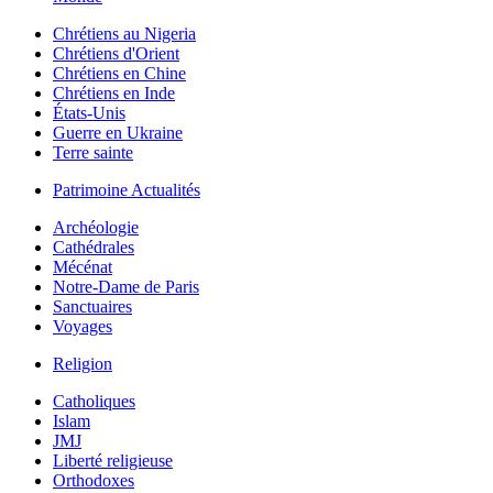
Chrétiens au Nigeria
Chrétiens d'Orient
Chrétiens en Chine
Chrétiens en Inde
États-Unis
Guerre en Ukraine
Terre sainte
Patrimoine Actualités
Archéologie
Cathédrales
Mécénat
Notre-Dame de Paris
Sanctuaires
Voyages
Religion
Catholiques
Islam
JMJ
Liberté religieuse
Orthodoxes