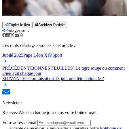
Copier le lien
Archiver l'article
Partager sur
:
Les mots-clés/tags associés à cet article :
Jubilé 2025
Pape Léon XIV
Sport
PRÉCÉDENT
[BONNES FEUILLES] Le tigre rouge ou comment
Dieu agit chaque jour
SUIVANT
Et si on faisait du 18 juin une fête nationale ?
Newsletter
Recevez Aleteia chaque jour dans votre boite e-mail.
Votre adresse email
J'accepte de recevoir la newsletter. Consultez notre
Politique de