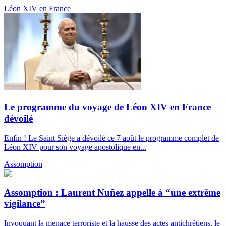
Léon XIV en France
Le programme du voyage de Léon XIV en France
dévoilé
Enfin ! Le Saint Siège a dévoilé ce 7 août le programme complet de
Léon XIV pour son voyage apostolique en...
Assomption
Assomption : Laurent Nuñez appelle à “une extrême
vigilance”
Invoquant la menace terroriste et la hausse des actes antichrétiens, le