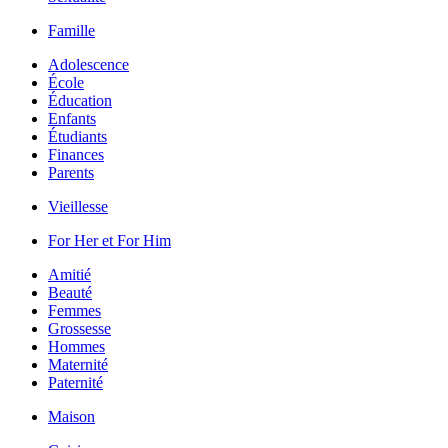
Famille
Adolescence
École
Éducation
Enfants
Étudiants
Finances
Parents
Vieillesse
For Her et For Him
Amitié
Beauté
Femmes
Grossesse
Hommes
Maternité
Paternité
Maison