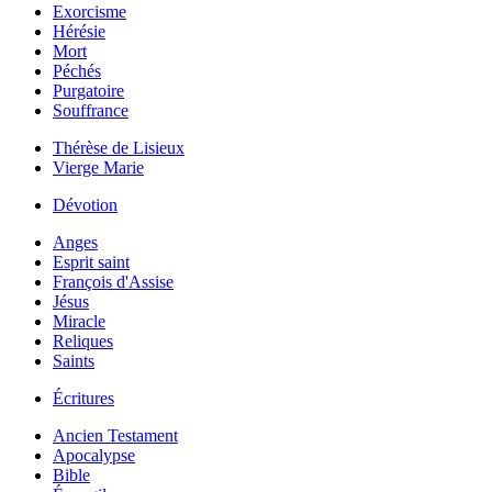
Exorcisme
Hérésie
Mort
Péchés
Purgatoire
Souffrance
Thérèse de Lisieux
Vierge Marie
Dévotion
Anges
Esprit saint
François d'Assise
Jésus
Miracle
Reliques
Saints
Écritures
Ancien Testament
Apocalypse
Bible