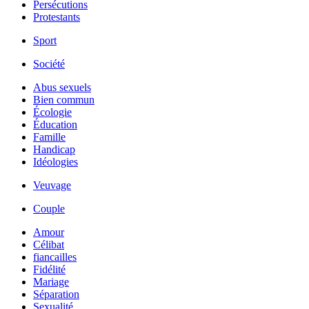
Persécutions
Protestants
Sport
Société
Abus sexuels
Bien commun
Écologie
Éducation
Famille
Handicap
Idéologies
Veuvage
Couple
Amour
Célibat
fiancailles
Fidélité
Mariage
Séparation
Sexualité