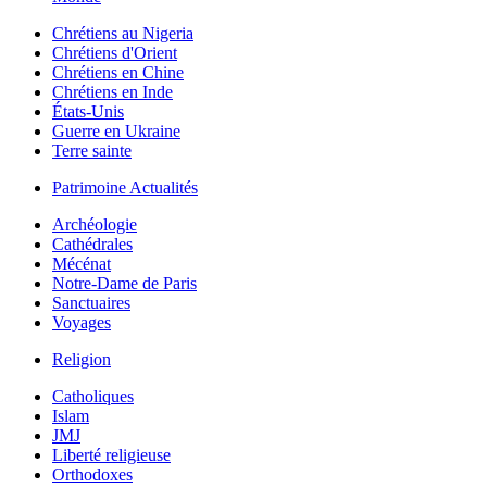
Chrétiens au Nigeria
Chrétiens d'Orient
Chrétiens en Chine
Chrétiens en Inde
États-Unis
Guerre en Ukraine
Terre sainte
Patrimoine Actualités
Archéologie
Cathédrales
Mécénat
Notre-Dame de Paris
Sanctuaires
Voyages
Religion
Catholiques
Islam
JMJ
Liberté religieuse
Orthodoxes