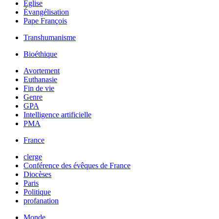
Église
Évangélisation
Pape François
Transhumanisme
Bioéthique
Avortement
Euthanasie
Fin de vie
Genre
GPA
Intelligence artificielle
PMA
France
clerge
Conférence des évêques de France
Diocèses
Paris
Politique
profanation
Monde