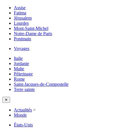
Assise
Fatima
Jérusalem
Lourdes
Mont-Saint-Michel
Notre-Dame de Paris
Pontmain
Voyages
Italie
Jordanie
Malte
Pèlerinage
Rome
Saint-Jacques-de-Compostelle
Terre sainte
✕
Actualités
>
Monde
États-Unis