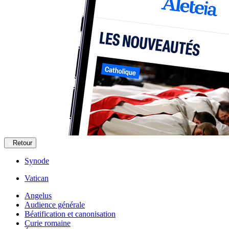
Retour
Synode
Vatican
Angelus
Audience générale
Béatification et canonisation
Curie romaine