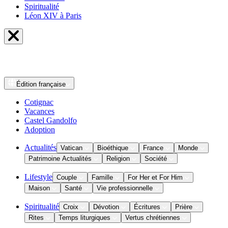
Spiritualité
Léon XIV à Paris
Édition
française
Cotignac
Vacances
Castel Gandolfo
Adoption
Actualités
Vatican
Bioéthique
France
Monde
Patrimoine Actualités
Religion
Société
Lifestyle
Couple
Famille
For Her et For Him
Maison
Santé
Vie professionnelle
Spiritualité
Croix
Dévotion
Écritures
Prière
Rites
Temps liturgiques
Vertus chrétiennes