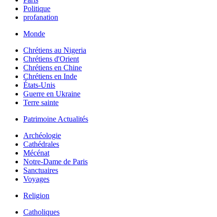
Politique
profanation
Monde
Chrétiens au Nigeria
Chrétiens d'Orient
Chrétiens en Chine
Chrétiens en Inde
États-Unis
Guerre en Ukraine
Terre sainte
Patrimoine Actualités
Archéologie
Cathédrales
Mécénat
Notre-Dame de Paris
Sanctuaires
Voyages
Religion
Catholiques