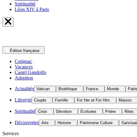
Spiritualité
Léon XIV à Paris
Édition
française
Cotignac
Vacances
Castel Gandolfo
Adoption
Actualités
Vatican
Bioéthique
France
Monde
Patri
Lifestyle
Couple
Famille
For Her et For Him
Maison
Spiritualité
Croix
Dévotion
Écritures
Prière
Rites
Découvertes
Arts
Histoire
Patrimoine Culture
Sanctuai
Services