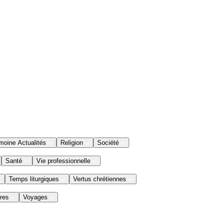
moine Actualités
Religion
Société
Santé
Vie professionnelle
Temps liturgiques
Vertus chrétiennes
res
Voyages