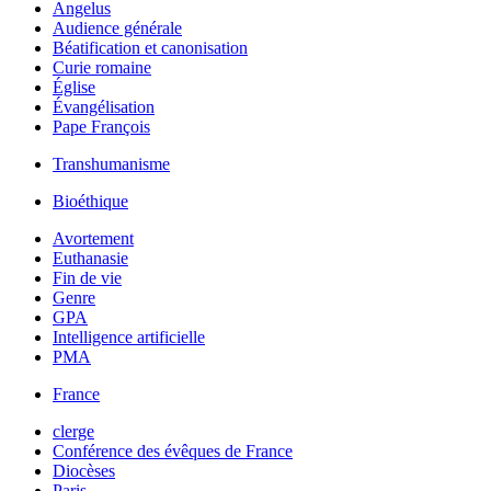
Angelus
Audience générale
Béatification et canonisation
Curie romaine
Église
Évangélisation
Pape François
Transhumanisme
Bioéthique
Avortement
Euthanasie
Fin de vie
Genre
GPA
Intelligence artificielle
PMA
France
clerge
Conférence des évêques de France
Diocèses
Paris