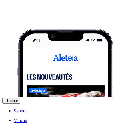
Retour
Synode
Vatican