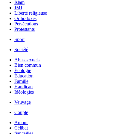
Islam
JMJ
Liberté religieuse
Orthodoxes
Persécutions
Protestants
Sport
Société
Abus sexuels
Bien commun
Écologie
Éducation
Famille
Handicap
Idéologies
Veuvage
Couple
Amour
Célibat
fiancailles