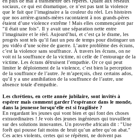
en plus de mal à transmettre des repères. Quant aux réseaux
sociaux, ce qui est dramatique, ce n’est pas tant la violence
que le fait que l’imaginaire a la couleur du réel. Les histoires
que nos arrière-grands-mères racontaient à nos grands-pères
étaient d’une violence extrême ! Mais elles commençaient par
"il était une fois". Il y avait une séparation nette entre
l’imaginaire et le réel. Aujourd’hui, et c’est ça le drame, les
progrès sont tels qu’il faut un peu de temps pour distinguer un
jeu vidéo d’une scène de guerre. L’autre problème des écrans,
c’est la violence sans souffrance. À travers les écrans, on ne
voit ni la souffrance de la victime, ni celle de l’entourage de la
victime. Les écrans détruisent l’empathie. Or ce qui peut
limiter le déploiement de la violence, c’est bien la perception
de la souffrance de l’autre. Je m’aperçois, chez certains ados,
qu’il y a une annihilation de la souffrance de l’autre, une
absence totale d'empathie.
Les chrétiens, en cette année jubilaire, sont invités à
espérer mais comment garder l’espérance dans le monde,
dans la jeunesse lorsqu’elle est si fragilisée ?
En regardant les jeunes qui vont bien et qui font des choses
extraordinaires ! Je vois des jeunes ingénieurs qui travaillent
sur des solutions innovantes. Un proverbe africain dit : "Une
forêt qui pousse fait moins de bruit qu’un arbre qu’on abat."
Ces actes violents, certes qui se répètent, ne doivent pas