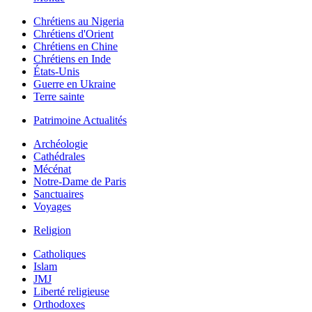
Chrétiens au Nigeria
Chrétiens d'Orient
Chrétiens en Chine
Chrétiens en Inde
États-Unis
Guerre en Ukraine
Terre sainte
Patrimoine Actualités
Archéologie
Cathédrales
Mécénat
Notre-Dame de Paris
Sanctuaires
Voyages
Religion
Catholiques
Islam
JMJ
Liberté religieuse
Orthodoxes