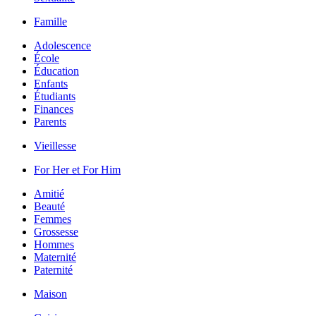
Famille
Adolescence
École
Éducation
Enfants
Étudiants
Finances
Parents
Vieillesse
For Her et For Him
Amitié
Beauté
Femmes
Grossesse
Hommes
Maternité
Paternité
Maison