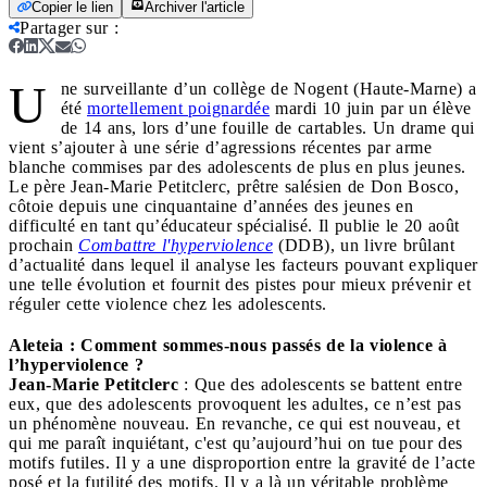
Copier le lien
Archiver l'article
Partager sur
:
U
ne surveillante d’un collège de Nogent (Haute-Marne) a
été
mortellement poignardée
mardi 10 juin par un élève
de 14 ans, lors d’une fouille de cartables. Un drame qui
vient s’ajouter à une série d’agressions récentes par arme
blanche commises par des adolescents de plus en plus jeunes.
Le père Jean-Marie Petitclerc, prêtre salésien de Don Bosco,
côtoie depuis une cinquantaine d’années des jeunes en
difficulté en tant qu’éducateur spécialisé. Il publie le 20 août
prochain
Combattre l'hyperviolence
(DDB), un livre brûlant
d’actualité dans lequel il analyse les facteurs pouvant expliquer
une telle évolution et fournit des pistes pour mieux prévenir et
réguler cette violence chez les adolescents.
Aleteia : Comment sommes-nous passés de la violence à
l’hyperviolence ?
Jean-Marie Petitclerc
: Que des adolescents se battent entre
eux, que des adolescents provoquent les adultes, ce n’est pas
un phénomène nouveau. En revanche, ce qui est nouveau, et
qui me paraît inquiétant, c'est qu’aujourd’hui on tue pour des
motifs futiles. Il y a une disproportion entre la gravité de l’acte
posé et la futilité des motifs. Il y a là un véritable problème