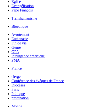
Église
Évangélisation
Pape François
Transhumanisme
Bioéthique
Avortement
Euthanasie
Fin de vie
Genre
GPA
Intelligence artificielle
PMA
France
clerge
Conférence des évêques de France
Diocèses
Paris
Politique
profanation
Monde