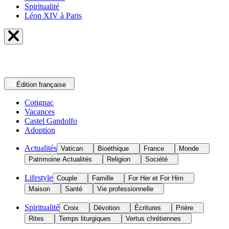
Spiritualité
Léon XIV à Paris
Édition
française
Cotignac
Vacances
Castel Gandolfo
Adoption
Actualités
Vatican
Bioéthique
France
Monde
Patrimoine Actualités
Religion
Société
Lifestyle
Couple
Famille
For Her et For Him
Maison
Santé
Vie professionnelle
Spiritualité
Croix
Dévotion
Écritures
Prière
Rites
Temps liturgiques
Vertus chrétiennes