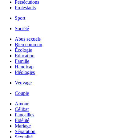
Persécutions
Protestants
Sport
Société
Abus sexuels
Bien commun
Écologie
Éducation
Famille
Handicap
Idéologies
Veuvage
Couple
Amour
Célibat
fiancailles
Fidélité
Mariage
Séparation
Sexualité