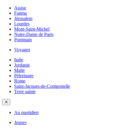
Assise
Fatima
Jérusalem
Lourdes
Mont-Saint-Michel
Notre-Dame de Paris
Pontmain
Voyages
Italie
Jordanie
Malte
Pèlerinage
Rome
Saint-Jacques-de-Compostelle
Terre sainte
✕
Au quotidien
Jeunes