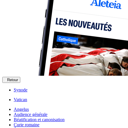
Retour
Synode
Vatican
Angelus
Audience générale
Béatification et canonisation
Curie romaine