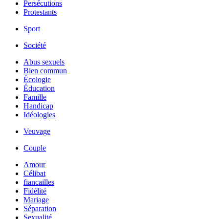
Persécutions
Protestants
Sport
Société
Abus sexuels
Bien commun
Écologie
Éducation
Famille
Handicap
Idéologies
Veuvage
Couple
Amour
Célibat
fiancailles
Fidélité
Mariage
Séparation
Sexualité