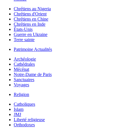
Chrétiens au Nigeria
Chrétiens d'Orient
Chrétiens en Chine
Chrétiens en Inde
États-Unis
Guerre en Ukraine
Terre sainte
Patrimoine Actualités
Archéologie
Cathédrales
Mécénat
Notre-Dame de Paris
Sanctuaires
Voyages
Religion
Catholiques
Islam
JMJ
Liberté religieuse
Orthodoxes