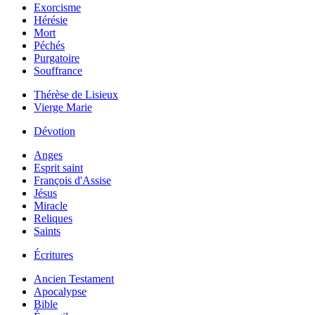
Exorcisme
Hérésie
Mort
Péchés
Purgatoire
Souffrance
Thérèse de Lisieux
Vierge Marie
Dévotion
Anges
Esprit saint
François d'Assise
Jésus
Miracle
Reliques
Saints
Écritures
Ancien Testament
Apocalypse
Bible