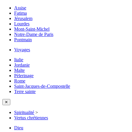
Assise
Fatima
Jérusalem
Lourdes
Mont-Saint-Michel
Notre-Dame de Paris
Pontmain
Voyages
Italie
Jordanie
Malte
Pèlerinage
Rome
Saint-Jacques-de-Compostelle
Terre sainte
✕
Spiritualité
>
Vertus chrétiennes
Dieu