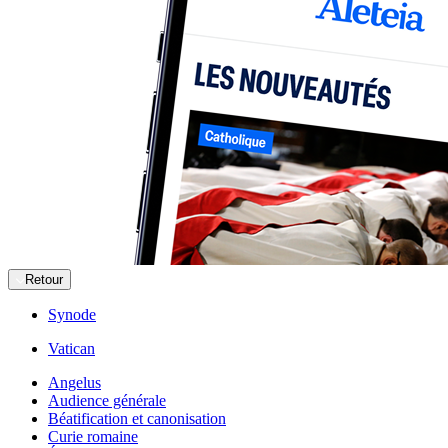
Retour
Synode
Vatican
Angelus
Audience générale
Béatification et canonisation
Curie romaine