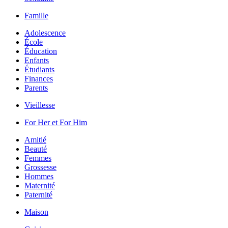
Famille
Adolescence
École
Éducation
Enfants
Étudiants
Finances
Parents
Vieillesse
For Her et For Him
Amitié
Beauté
Femmes
Grossesse
Hommes
Maternité
Paternité
Maison