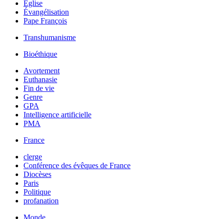
Église
Évangélisation
Pape François
Transhumanisme
Bioéthique
Avortement
Euthanasie
Fin de vie
Genre
GPA
Intelligence artificielle
PMA
France
clerge
Conférence des évêques de France
Diocèses
Paris
Politique
profanation
Monde