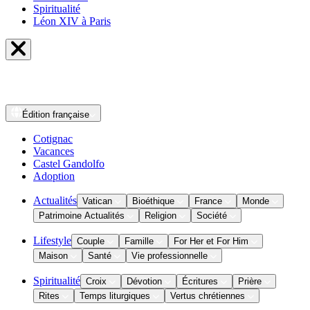
Spiritualité
Léon XIV à Paris
Édition
française
Cotignac
Vacances
Castel Gandolfo
Adoption
Actualités
Vatican
Bioéthique
France
Monde
Patrimoine Actualités
Religion
Société
Lifestyle
Couple
Famille
For Her et For Him
Maison
Santé
Vie professionnelle
Spiritualité
Croix
Dévotion
Écritures
Prière
Rites
Temps liturgiques
Vertus chrétiennes