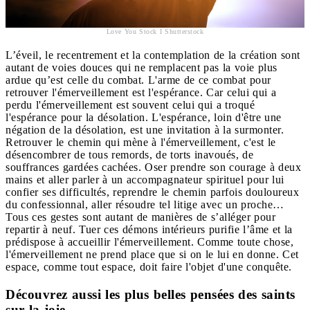
Love You Stock I Shutterstock
L’éveil, le recentrement et la contemplation de la création sont
autant de voies douces qui ne remplacent pas la voie plus
ardue qu’est celle du combat. L'arme de ce combat pour
retrouver l'émerveillement est l'espérance. Car celui qui a
perdu l'émerveillement est souvent celui qui a troqué
l'espérance pour la désolation. L'espérance, loin d'être une
négation de la désolation, est une invitation à la surmonter.
Retrouver le chemin qui mène à l'émerveillement, c'est le
désencombrer de tous remords, de torts inavoués, de
souffrances gardées cachées. Oser prendre son courage à deux
mains et aller parler à un accompagnateur spirituel pour lui
confier ses difficultés, reprendre le chemin parfois douloureux
du confessionnal, aller résoudre tel litige avec un proche…
Tous ces gestes sont autant de manières de s’alléger pour
repartir à neuf. Tuer ces démons intérieurs purifie l’âme et la
prédispose à accueillir l'émerveillement. Comme toute chose,
l'émerveillement ne prend place que si on le lui en donne. Cet
espace, comme tout espace, doit faire l'objet d'une conquête.
Découvrez aussi les plus belles pensées des saints
sur la joie