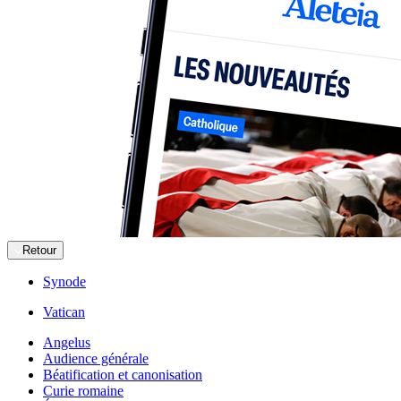
Retour
Synode
Vatican
Angelus
Audience générale
Béatification et canonisation
Curie romaine