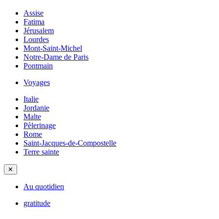
Assise
Fatima
Jérusalem
Lourdes
Mont-Saint-Michel
Notre-Dame de Paris
Pontmain
Voyages
Italie
Jordanie
Malte
Pèlerinage
Rome
Saint-Jacques-de-Compostelle
Terre sainte
✕
Au quotidien
gratitude