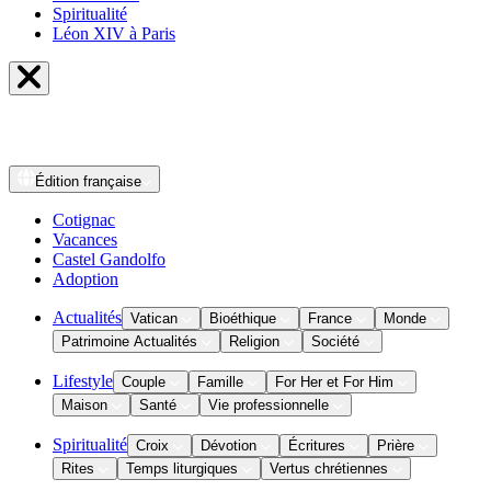
Spiritualité
Léon XIV à Paris
Édition
française
Cotignac
Vacances
Castel Gandolfo
Adoption
Actualités
Vatican
Bioéthique
France
Monde
Patrimoine Actualités
Religion
Société
Lifestyle
Couple
Famille
For Her et For Him
Maison
Santé
Vie professionnelle
Spiritualité
Croix
Dévotion
Écritures
Prière
Rites
Temps liturgiques
Vertus chrétiennes