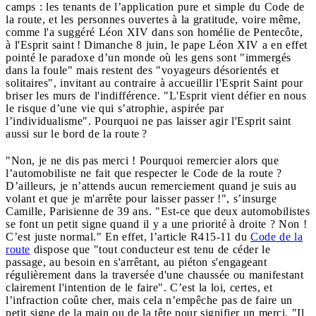
camps : les tenants de l’application pure et simple du Code de
la route, et les personnes ouvertes à la gratitude, voire même,
comme l'a suggéré Léon XIV dans son homélie de Pentecôte,
à l'Esprit saint ! Dimanche 8 juin, le pape Léon XIV a en effet
pointé le paradoxe d’un monde où les gens sont "immergés
dans la foule" mais restent des "voyageurs désorientés et
solitaires", invitant au contraire à accueillir l'Esprit Saint pour
briser les murs de l'indifférence. "L'Esprit vient défier en nous
le risque d’une vie qui s’atrophie, aspirée par
l’individualisme". Pourquoi ne pas laisser agir l'Esprit saint
aussi sur le bord de la route ?
"Non, je ne dis pas merci ! Pourquoi remercier alors que
l’automobiliste ne fait que respecter le Code de la route ?
D’ailleurs, je n’attends aucun remerciement quand je suis au
volant et que je m'arrête pour laisser passer !", s’insurge
Camille, Parisienne de 39 ans. "Est-ce que deux automobilistes
se font un petit signe quand il y a une priorité à droite ? Non !
C’est juste normal." En effet, l’article R415-11 du
Code de la
route
dispose que "tout conducteur est tenu de céder le
passage, au besoin en s'arrêtant, au piéton s'engageant
régulièrement dans la traversée d'une chaussée ou manifestant
clairement l'intention de le faire". C’est la loi, certes, et
l’infraction coûte cher, mais cela n’empêche pas de faire un
petit signe de la main ou de la tête pour signifier un merci. "Il