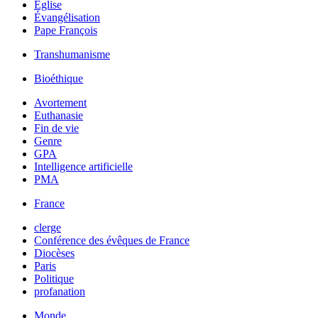
Église
Évangélisation
Pape François
Transhumanisme
Bioéthique
Avortement
Euthanasie
Fin de vie
Genre
GPA
Intelligence artificielle
PMA
France
clerge
Conférence des évêques de France
Diocèses
Paris
Politique
profanation
Monde