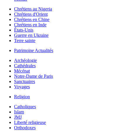
Chrétiens au Nigeria
Chrétiens d'Orient
Chrétiens en Chine
Chrétiens en Inde
États-Unis
Guerre en Ukraine
Terre sainte
Patrimoine Actualités
Archéologie
Cathédrales
Mécénat
Notre-Dame de Paris
Sanctuaires
Voyages
Religion
Catholiques
Islam
JMJ
Liberté religieuse
Orthodoxes