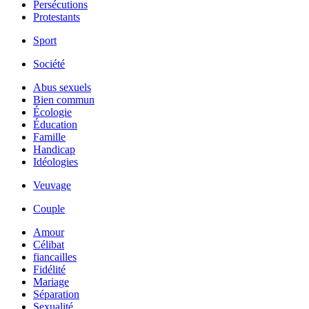
Persécutions
Protestants
Sport
Société
Abus sexuels
Bien commun
Écologie
Éducation
Famille
Handicap
Idéologies
Veuvage
Couple
Amour
Célibat
fiancailles
Fidélité
Mariage
Séparation
Sexualité