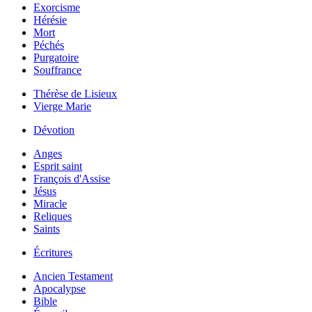
Exorcisme
Hérésie
Mort
Péchés
Purgatoire
Souffrance
Thérèse de Lisieux
Vierge Marie
Dévotion
Anges
Esprit saint
François d'Assise
Jésus
Miracle
Reliques
Saints
Écritures
Ancien Testament
Apocalypse
Bible