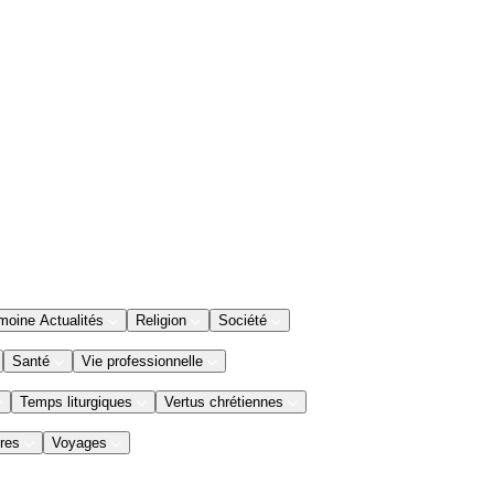
moine Actualités
Religion
Société
Santé
Vie professionnelle
Temps liturgiques
Vertus chrétiennes
res
Voyages