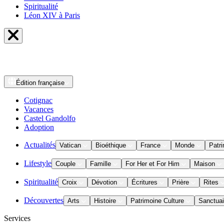
Spiritualité
Léon XIV à Paris
Édition
française
Cotignac
Vacances
Castel Gandolfo
Adoption
Actualités
Vatican
Bioéthique
France
Monde
Patri
Lifestyle
Couple
Famille
For Her et For Him
Maison
Spiritualité
Croix
Dévotion
Écritures
Prière
Rites
Découvertes
Arts
Histoire
Patrimoine Culture
Sanctuai
Services