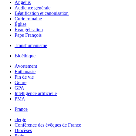
Angelus
Audience générale
Béatification et canonisation
Curie romaine
Église
Évangélisation
Pape François
Transhumanisme
Bioéthique
Avortement
Euthanasie
Fin de vie
Genre
GPA
Intelligence artificielle
PMA
France
clerge
Conférence des évêques de France
Diocèses
Paris