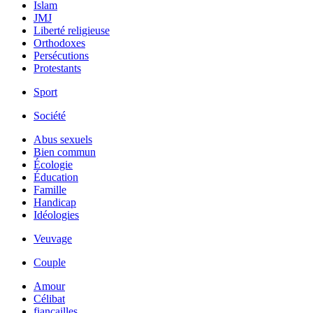
Islam
JMJ
Liberté religieuse
Orthodoxes
Persécutions
Protestants
Sport
Société
Abus sexuels
Bien commun
Écologie
Éducation
Famille
Handicap
Idéologies
Veuvage
Couple
Amour
Célibat
fiancailles