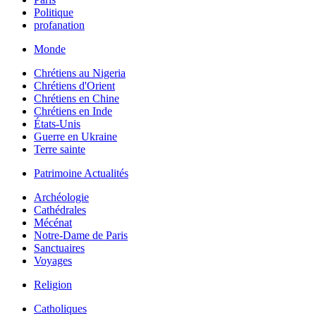
Politique
profanation
Monde
Chrétiens au Nigeria
Chrétiens d'Orient
Chrétiens en Chine
Chrétiens en Inde
États-Unis
Guerre en Ukraine
Terre sainte
Patrimoine Actualités
Archéologie
Cathédrales
Mécénat
Notre-Dame de Paris
Sanctuaires
Voyages
Religion
Catholiques