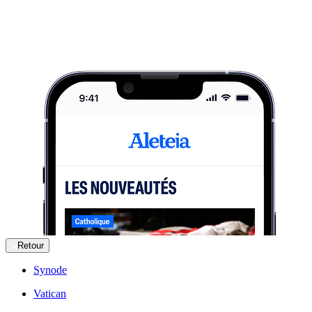
Retour
Synode
Vatican