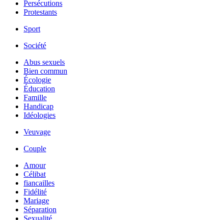
Persécutions
Protestants
Sport
Société
Abus sexuels
Bien commun
Écologie
Éducation
Famille
Handicap
Idéologies
Veuvage
Couple
Amour
Célibat
fiancailles
Fidélité
Mariage
Séparation
Sexualité