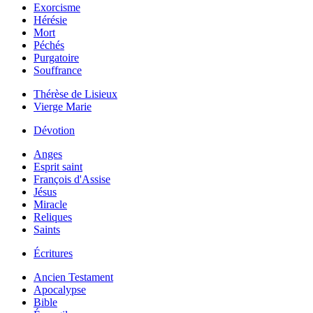
Exorcisme
Hérésie
Mort
Péchés
Purgatoire
Souffrance
Thérèse de Lisieux
Vierge Marie
Dévotion
Anges
Esprit saint
François d'Assise
Jésus
Miracle
Reliques
Saints
Écritures
Ancien Testament
Apocalypse
Bible