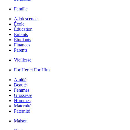
Famille
Adolescence
École
Éducation
Enfants
Étudiants
Finances
Parents
Vieillesse
For Her et For Him
Amitié
Beauté
Femmes
Grossesse
Hommes
Maternité
Paternité
Maison