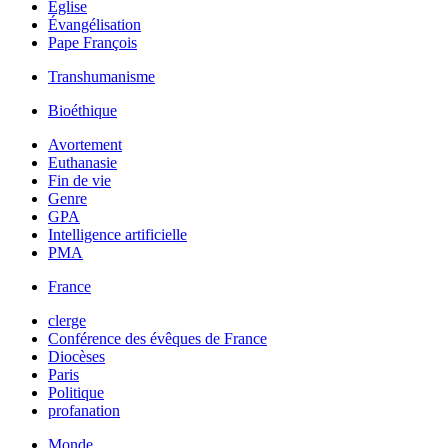
Église
Évangélisation
Pape François
Transhumanisme
Bioéthique
Avortement
Euthanasie
Fin de vie
Genre
GPA
Intelligence artificielle
PMA
France
clerge
Conférence des évêques de France
Diocèses
Paris
Politique
profanation
Monde