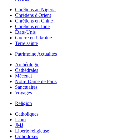
Chrétiens au Nigeria
Chrétiens d'Orient
Chrétiens en Chine
Chrétiens en Inde
États-Unis
Guerre en Ukraine
Terre sainte
Patrimoine Actualités
Archéologie
Cathédrales
Mécénat
Notre-Dame de Paris
Sanctuaires
Voyages
Religion
Catholiques
Islam
JMJ
Liberté religieuse
Orthodoxes