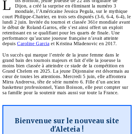
L
oïs Boisson, jeune joueuse de 22 ans originaire de
Dijon, a créé la surprise en éliminant la numéro 3
mondiale, l’Américaine Jessica Pegula, sur le mythique
court Philippe-Chatrier, en trois sets disputés (3-6, 6-4, 6-4), le
lundi 2 juin. Invitée du tournoi et classée 361e mondiale avant
le début de Roland-Garros, elle s’est ainsi offert un exploit
retentissant en se qualifiant pour les quarts de finale. Une
performance qu’aucune joueuse française n’avait atteinte
depuis
Caroline Garcia
et Kristina Mladenovic en 2017.
Un succès qui marque l’entrée de la jeune femme dans le
grand bain des tournois majeurs et fait d’elle la joueuse la
moins bien classée à atteindre ce stade de la compétition en
Grand Chelem en 2025. La jeune Dijonnaise est désormais au
cœur de toutes les attentions. Mercredi 5 juin, elle affrontera
Mirra Andreeva, tête de série numéro 6. Fille d’un ancien
basketteur professionnel, Yann Boisson, elle peut compter sur
sa famille pour la soutenir mais aussi sur toute la France.
Bienvenue sur le nouveau site
d'Aleteia !