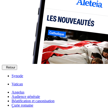
Retour
Synode
Vatican
Angelus
Audience générale
Béatification et canonisation
Curie romaine