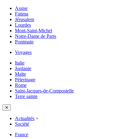
Assise
Fatima
Jérusalem
Lourdes
Mont-Saint-Michel
Notre-Dame de Paris
Pontmain
Voyages
Italie
Jordanie
Malte
Pèlerinage
Rome
Saint-Jacques-de-Compostelle
Terre sainte
✕
Actualités
>
Société
France