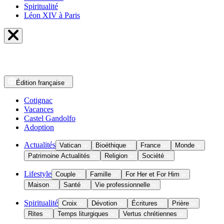
Spiritualité
Léon XIV à Paris
Édition
française
Cotignac
Vacances
Castel Gandolfo
Adoption
Actualités
Vatican
Bioéthique
France
Monde
Patrimoine Actualités
Religion
Société
Lifestyle
Couple
Famille
For Her et For Him
Maison
Santé
Vie professionnelle
Spiritualité
Croix
Dévotion
Écritures
Prière
Rites
Temps liturgiques
Vertus chrétiennes