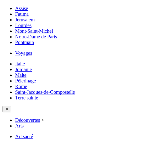
Assise
Fatima
Jérusalem
Lourdes
Mont-Saint-Michel
Notre-Dame de Paris
Pontmain
Voyages
Italie
Jordanie
Malte
Pèlerinage
Rome
Saint-Jacques-de-Compostelle
Terre sainte
✕
Découvertes
>
Arts
Art sacré