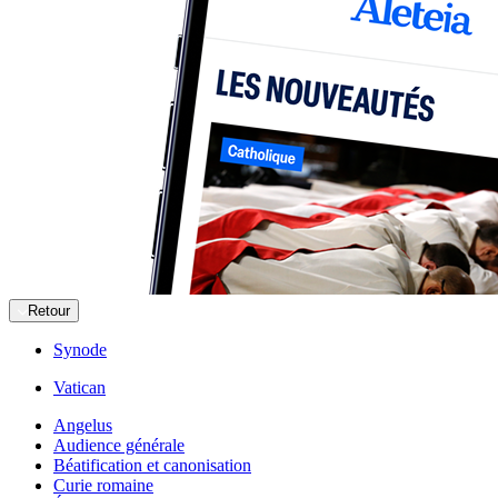
Retour
Synode
Vatican
Angelus
Audience générale
Béatification et canonisation
Curie romaine