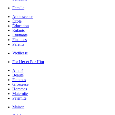
Famille
Adolescence
École
Éducation
Enfants
Étudiants
Finances
Parents
Vieillesse
For Her et For Him
Amitié
Beauté
Femmes
Grossesse
Hommes
Maternité
Paternité
Maison