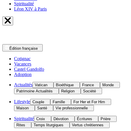
Spiritualité
Léon XIV à Paris
Édition
française
Cotignac
Vacances
Castel Gandolfo
Adoption
Actualités
Vatican
Bioéthique
France
Monde
Patrimoine Actualités
Religion
Société
Lifestyle
Couple
Famille
For Her et For Him
Maison
Santé
Vie professionnelle
Spiritualité
Croix
Dévotion
Écritures
Prière
Rites
Temps liturgiques
Vertus chrétiennes