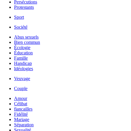
Persécutions
Protestants
Sport
Société
Abus sexuels
Bien commun
Écologie
Éducation
Famille
Handicap
Idéologies
Veuvage
Couple
Amour
Célibat
fiancailles
Fidélité
Mariage
Séparation
Sexualité