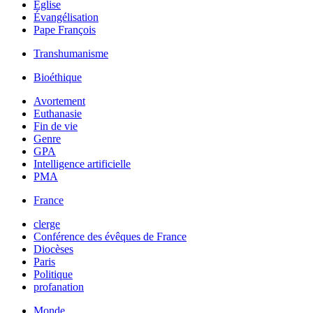
Église
Évangélisation
Pape François
Transhumanisme
Bioéthique
Avortement
Euthanasie
Fin de vie
Genre
GPA
Intelligence artificielle
PMA
France
clerge
Conférence des évêques de France
Diocèses
Paris
Politique
profanation
Monde