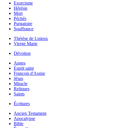
Exorcisme
Hérésie
Mort
Péchés
Purgatoire
Souffrance
Thérèse de Lisieux
Vierge Marie
Dévotion
Anges
Esprit saint
François d'Assise
Jésus
Miracle
Reliques
Saints
Écritures
Ancien Testament
Apocalypse
Bible