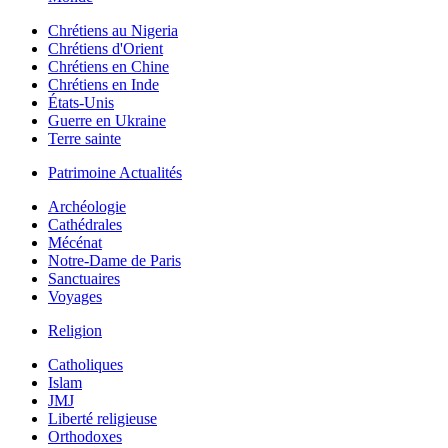
Chrétiens au Nigeria
Chrétiens d'Orient
Chrétiens en Chine
Chrétiens en Inde
États-Unis
Guerre en Ukraine
Terre sainte
Patrimoine Actualités
Archéologie
Cathédrales
Mécénat
Notre-Dame de Paris
Sanctuaires
Voyages
Religion
Catholiques
Islam
JMJ
Liberté religieuse
Orthodoxes