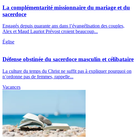
La complémentarité missionnaire du mariage et du
sacerdoce
Engagés depuis quarante ans dans l’évangélisation des couples,
Alex et Maud Lauriot Prévost croient beaucoup...
Église
Défense obstinée du sacerdoce masculin et célibataire
La culture du temps du Christ ne suffit pas à expliquer pourquoi on
n’ordonne pas de femmes, rappelle...
Vacances