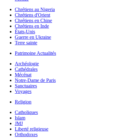
Chrétiens au Nigeria
Chrétiens d'Orient
Chrétiens en Chine
Chrétiens en Inde
États-Unis
Guerre en Ukraine
Terre sainte
Patrimoine Actualités
Archéologie
Cathédrales
Mécénat
Notre-Dame de Paris
Sanctuaires
Voyages
Religion
Catholiques
Islam
JMJ
Liberté religieuse
Orthodoxes