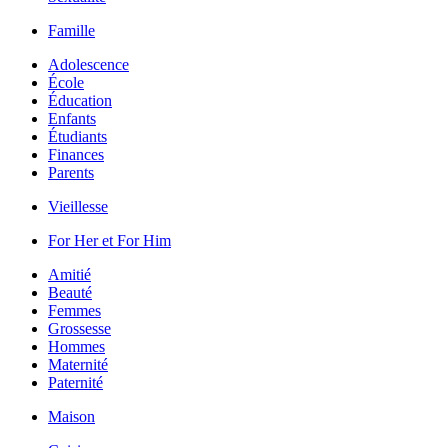
Famille
Adolescence
École
Éducation
Enfants
Étudiants
Finances
Parents
Vieillesse
For Her et For Him
Amitié
Beauté
Femmes
Grossesse
Hommes
Maternité
Paternité
Maison