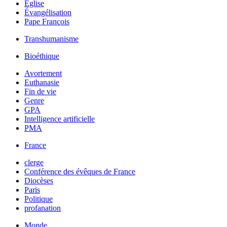
Église
Évangélisation
Pape François
Transhumanisme
Bioéthique
Avortement
Euthanasie
Fin de vie
Genre
GPA
Intelligence artificielle
PMA
France
clerge
Conférence des évêques de France
Diocèses
Paris
Politique
profanation
Monde