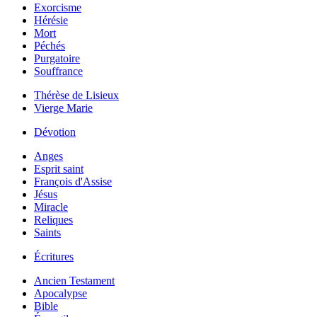
Exorcisme
Hérésie
Mort
Péchés
Purgatoire
Souffrance
Thérèse de Lisieux
Vierge Marie
Dévotion
Anges
Esprit saint
François d'Assise
Jésus
Miracle
Reliques
Saints
Écritures
Ancien Testament
Apocalypse
Bible