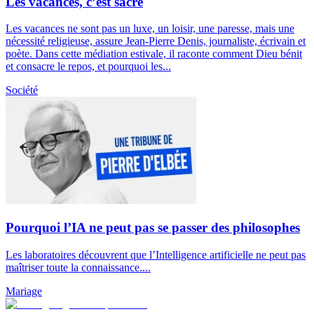
Les vacances, c’est sacré
Les vacances ne sont pas un luxe, un loisir, une paresse, mais une
nécessité religieuse, assure Jean-Pierre Denis, journaliste, écrivain et
poète. Dans cette médiation estivale, il raconte comment Dieu bénit
et consacre le repos, et pourquoi les...
Société
Pourquoi l’IA ne peut pas se passer des philosophes
Les laboratoires découvrent que l’Intelligence artificielle ne peut pas
maîtriser toute la connaissance....
Mariage