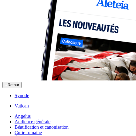
Retour
Synode
Vatican
Angelus
Audience générale
Béatification et canonisation
Curie romaine