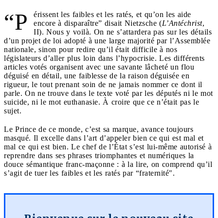
“P
érissent les faibles et les ratés, et qu’on les aide
encore à disparaître” disait Nietzsche (
L’Antéchrist
,
II). Nous y voilà. On ne s’attardera pas sur les détails
d’un projet de loi adopté à une large majorité par l’Assemblée
nationale, sinon pour redire qu’il était difficile à nos
législateurs d’aller plus loin dans l’hypocrisie. Les différents
articles votés organisent avec une savante lâcheté un flou
déguisé en détail, une faiblesse de la raison déguisée en
rigueur, le tout prenant soin de ne jamais nommer ce dont il
parle. On ne trouve dans le texte voté par les députés ni le mot
suicide, ni le mot euthanasie. À croire que ce n’était pas le
sujet.
Le Prince de ce monde, c’est sa marque, avance toujours
masqué. Il excelle dans l’art d’appeler bien ce qui est mal et
mal ce qui est bien. Le chef de l’État s’est lui-même autorisé à
reprendre dans ses phrases triomphantes et numériques la
douce sémantique franc-maçonne : à la lire, on comprend qu’il
s’agit de tuer les faibles et les ratés par “fraternité".