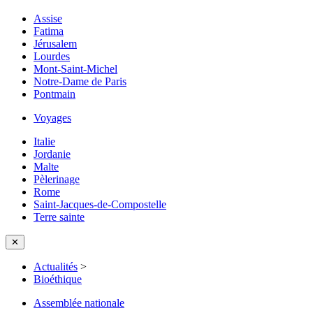
Assise
Fatima
Jérusalem
Lourdes
Mont-Saint-Michel
Notre-Dame de Paris
Pontmain
Voyages
Italie
Jordanie
Malte
Pèlerinage
Rome
Saint-Jacques-de-Compostelle
Terre sainte
✕
Actualités
>
Bioéthique
Assemblée nationale