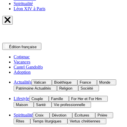
Spiritualité
Léon XIV à Paris
Édition
française
Cotignac
Vacances
Castel Gandolfo
Adoption
Actualités
Vatican
Bioéthique
France
Monde
Patrimoine Actualités
Religion
Société
Lifestyle
Couple
Famille
For Her et For Him
Maison
Santé
Vie professionnelle
Spiritualité
Croix
Dévotion
Écritures
Prière
Rites
Temps liturgiques
Vertus chrétiennes