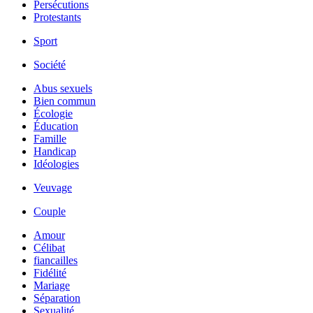
Persécutions
Protestants
Sport
Société
Abus sexuels
Bien commun
Écologie
Éducation
Famille
Handicap
Idéologies
Veuvage
Couple
Amour
Célibat
fiancailles
Fidélité
Mariage
Séparation
Sexualité