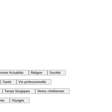
moine Actualités
Religion
Société
Santé
Vie professionnelle
Temps liturgiques
Vertus chrétiennes
res
Voyages