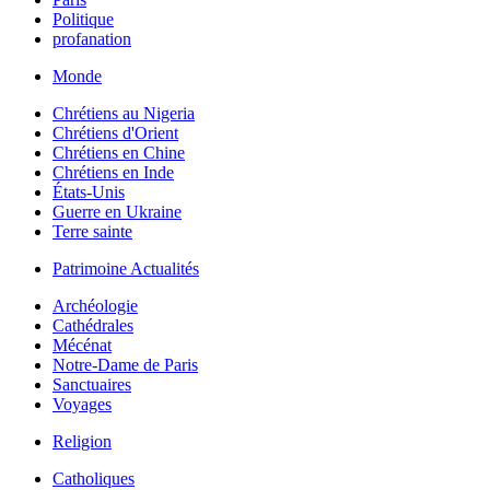
Politique
profanation
Monde
Chrétiens au Nigeria
Chrétiens d'Orient
Chrétiens en Chine
Chrétiens en Inde
États-Unis
Guerre en Ukraine
Terre sainte
Patrimoine Actualités
Archéologie
Cathédrales
Mécénat
Notre-Dame de Paris
Sanctuaires
Voyages
Religion
Catholiques