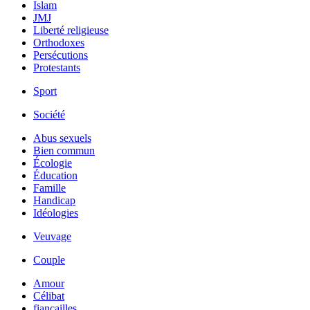
Islam
JMJ
Liberté religieuse
Orthodoxes
Persécutions
Protestants
Sport
Société
Abus sexuels
Bien commun
Écologie
Éducation
Famille
Handicap
Idéologies
Veuvage
Couple
Amour
Célibat
fiancailles