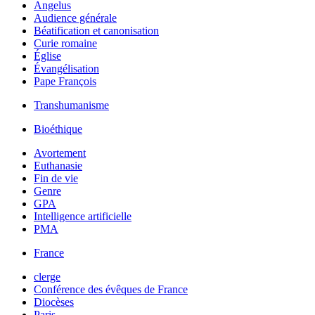
Angelus
Audience générale
Béatification et canonisation
Curie romaine
Église
Évangélisation
Pape François
Transhumanisme
Bioéthique
Avortement
Euthanasie
Fin de vie
Genre
GPA
Intelligence artificielle
PMA
France
clerge
Conférence des évêques de France
Diocèses
Paris