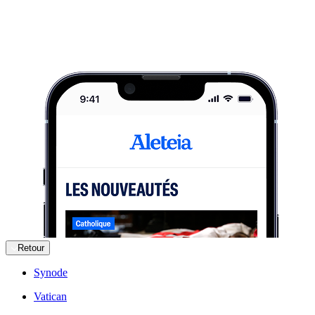
Retour
Synode
Vatican