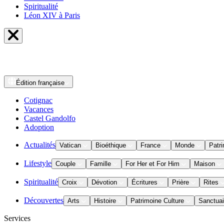
Spiritualité
Léon XIV à Paris
Édition
française
Cotignac
Vacances
Castel Gandolfo
Adoption
Actualités
Vatican
Bioéthique
France
Monde
Patri
Lifestyle
Couple
Famille
For Her et For Him
Maison
Spiritualité
Croix
Dévotion
Écritures
Prière
Rites
Découvertes
Arts
Histoire
Patrimoine Culture
Sanctuai
Services