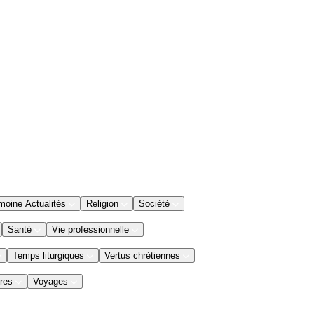
moine Actualités
Religion
Société
Santé
Vie professionnelle
Temps liturgiques
Vertus chrétiennes
res
Voyages