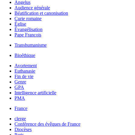
Angelus
Audience générale
Béatification et canonisation
Curie romaine
Église
Évangélisation
Pape François
Transhumanisme
Bioéthique
Avortement
Euthanasie
Fin de vie
Genre
GPA
Intelligence artificielle
PMA
France
clerge
Conférence des évêques de France
Diocèses
Paris