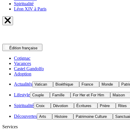
Spiritualité
Léon XIV à Paris
Édition
française
Cotignac
Vacances
Castel Gandolfo
Adoption
Actualités
Vatican
Bioéthique
France
Monde
Patri
Lifestyle
Couple
Famille
For Her et For Him
Maison
Spiritualité
Croix
Dévotion
Écritures
Prière
Rites
Découvertes
Arts
Histoire
Patrimoine Culture
Sanctuai
Services