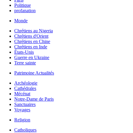
Politique
profanation
Monde
Chrétiens au Nigeria
Chrétiens d'Orient
Chrétiens en Chine
Chrétiens en Inde
États-Unis
Guerre en Ukraine
Terre sainte
Patrimoine Actualités
Archéologie
Cathédrales
Mécénat
Notre-Dame de Paris
Sanctuaires
Voyages
Religion
Catholiques