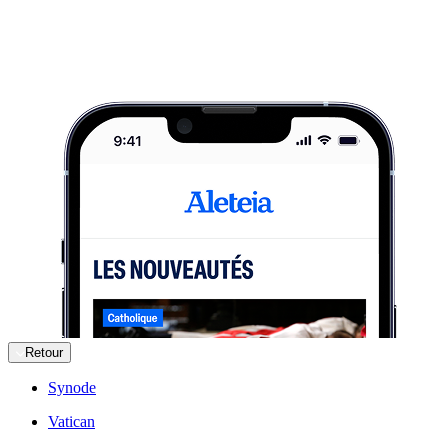
Retour
Synode
Vatican