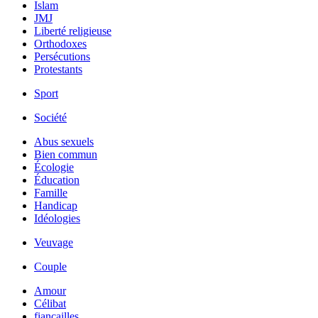
Islam
JMJ
Liberté religieuse
Orthodoxes
Persécutions
Protestants
Sport
Société
Abus sexuels
Bien commun
Écologie
Éducation
Famille
Handicap
Idéologies
Veuvage
Couple
Amour
Célibat
fiancailles