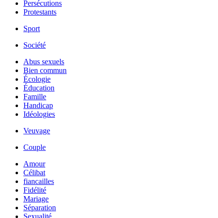
Persécutions
Protestants
Sport
Société
Abus sexuels
Bien commun
Écologie
Éducation
Famille
Handicap
Idéologies
Veuvage
Couple
Amour
Célibat
fiancailles
Fidélité
Mariage
Séparation
Sexualité