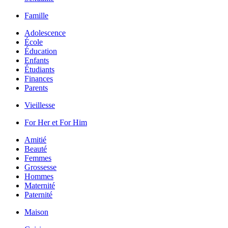
Famille
Adolescence
École
Éducation
Enfants
Étudiants
Finances
Parents
Vieillesse
For Her et For Him
Amitié
Beauté
Femmes
Grossesse
Hommes
Maternité
Paternité
Maison