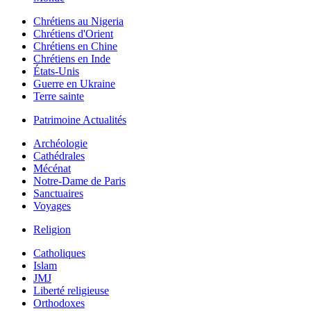
Chrétiens au Nigeria
Chrétiens d'Orient
Chrétiens en Chine
Chrétiens en Inde
États-Unis
Guerre en Ukraine
Terre sainte
Patrimoine Actualités
Archéologie
Cathédrales
Mécénat
Notre-Dame de Paris
Sanctuaires
Voyages
Religion
Catholiques
Islam
JMJ
Liberté religieuse
Orthodoxes