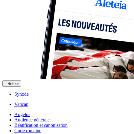
Retour
Synode
Vatican
Angelus
Audience générale
Béatification et canonisation
Curie romaine