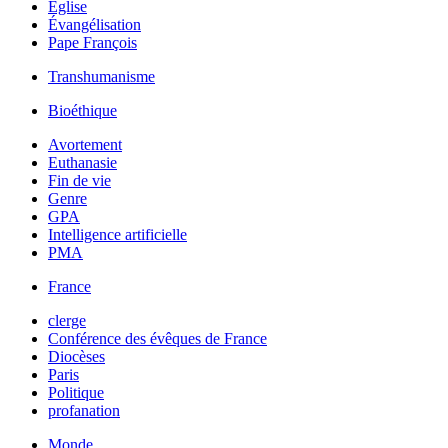
Église
Évangélisation
Pape François
Transhumanisme
Bioéthique
Avortement
Euthanasie
Fin de vie
Genre
GPA
Intelligence artificielle
PMA
France
clerge
Conférence des évêques de France
Diocèses
Paris
Politique
profanation
Monde