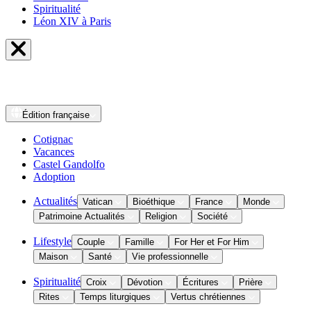
Spiritualité
Léon XIV à Paris
Édition
française
Cotignac
Vacances
Castel Gandolfo
Adoption
Actualités
Vatican
Bioéthique
France
Monde
Patrimoine Actualités
Religion
Société
Lifestyle
Couple
Famille
For Her et For Him
Maison
Santé
Vie professionnelle
Spiritualité
Croix
Dévotion
Écritures
Prière
Rites
Temps liturgiques
Vertus chrétiennes