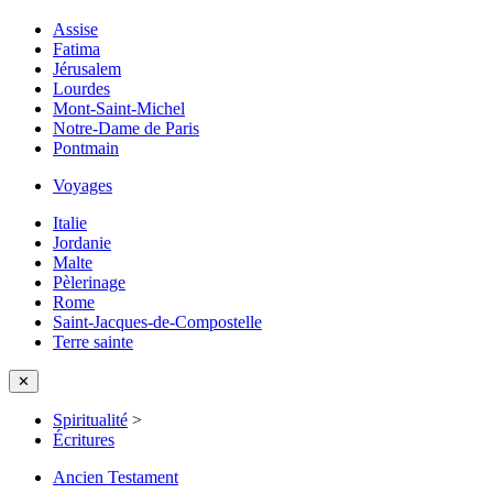
Assise
Fatima
Jérusalem
Lourdes
Mont-Saint-Michel
Notre-Dame de Paris
Pontmain
Voyages
Italie
Jordanie
Malte
Pèlerinage
Rome
Saint-Jacques-de-Compostelle
Terre sainte
✕
Spiritualité
>
Écritures
Ancien Testament