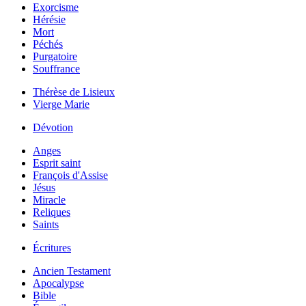
Exorcisme
Hérésie
Mort
Péchés
Purgatoire
Souffrance
Thérèse de Lisieux
Vierge Marie
Dévotion
Anges
Esprit saint
François d'Assise
Jésus
Miracle
Reliques
Saints
Écritures
Ancien Testament
Apocalypse
Bible