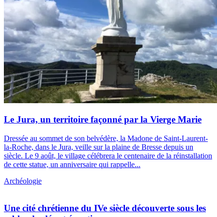
Le Jura, un territoire façonné par la Vierge Marie
Dressée au sommet de son belvédère, la Madone de Saint-Laurent-
la-Roche, dans le Jura, veille sur la plaine de Bresse depuis un
siècle. Le 9 août, le village célébrera le centenaire de la réinstallation
de cette statue, un anniversaire qui rappelle...
Archéologie
Une cité chrétienne du IVe siècle découverte sous les