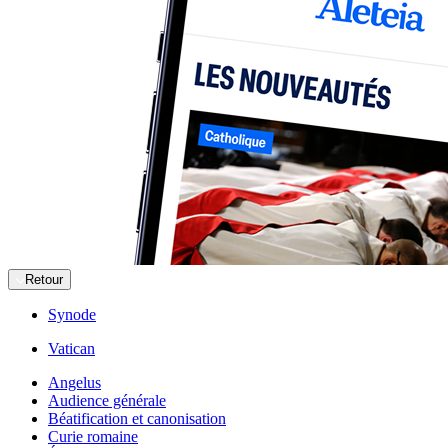
Retour
Synode
Vatican
Angelus
Audience générale
Béatification et canonisation
Curie romaine