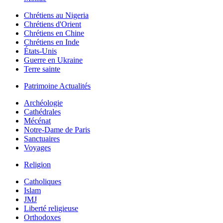
Chrétiens au Nigeria
Chrétiens d'Orient
Chrétiens en Chine
Chrétiens en Inde
États-Unis
Guerre en Ukraine
Terre sainte
Patrimoine Actualités
Archéologie
Cathédrales
Mécénat
Notre-Dame de Paris
Sanctuaires
Voyages
Religion
Catholiques
Islam
JMJ
Liberté religieuse
Orthodoxes