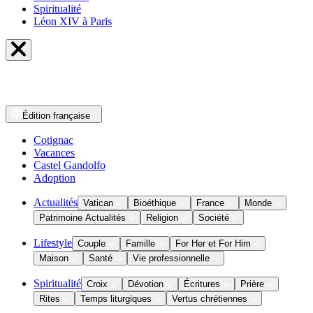
Spiritualité
Léon XIV à Paris
Édition
française
Cotignac
Vacances
Castel Gandolfo
Adoption
Actualités
Vatican
Bioéthique
France
Monde
Patrimoine Actualités
Religion
Société
Lifestyle
Couple
Famille
For Her et For Him
Maison
Santé
Vie professionnelle
Spiritualité
Croix
Dévotion
Écritures
Prière
Rites
Temps liturgiques
Vertus chrétiennes