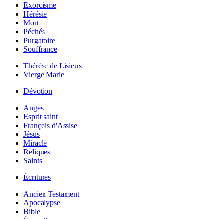
Exorcisme
Hérésie
Mort
Péchés
Purgatoire
Souffrance
Thérèse de Lisieux
Vierge Marie
Dévotion
Anges
Esprit saint
François d'Assise
Jésus
Miracle
Reliques
Saints
Écritures
Ancien Testament
Apocalypse
Bible