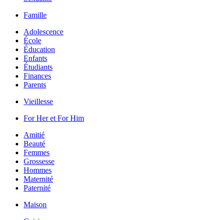
Famille
Adolescence
École
Éducation
Enfants
Étudiants
Finances
Parents
Vieillesse
For Her et For Him
Amitié
Beauté
Femmes
Grossesse
Hommes
Maternité
Paternité
Maison