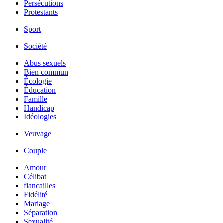
Persécutions
Protestants
Sport
Société
Abus sexuels
Bien commun
Écologie
Éducation
Famille
Handicap
Idéologies
Veuvage
Couple
Amour
Célibat
fiancailles
Fidélité
Mariage
Séparation
Sexualité