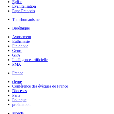
Église
Évangélisation
Pape François
Transhumanisme
Bioéthique
Avortement
Euthanasie
Fin de vie
Genre
GPA
Intelligence artificielle
PMA
France
clerge
Conférence des évêques de France
Diocèses
Paris
Politique
profanation
Monde