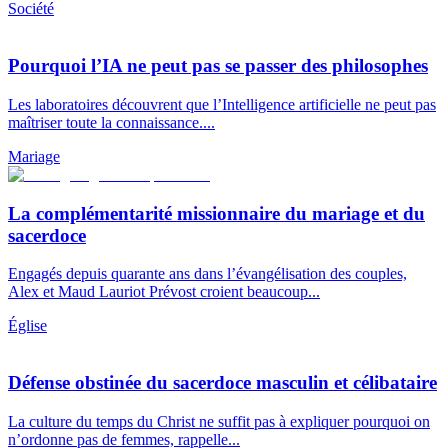
Société
Pourquoi l’IA ne peut pas se passer des philosophes
Les laboratoires découvrent que l’Intelligence artificielle ne peut pas
maîtriser toute la connaissance....
Mariage
La complémentarité missionnaire du mariage et du
sacerdoce
Engagés depuis quarante ans dans l’évangélisation des couples,
Alex et Maud Lauriot Prévost croient beaucoup...
Église
Défense obstinée du sacerdoce masculin et célibataire
La culture du temps du Christ ne suffit pas à expliquer pourquoi on
n’ordonne pas de femmes, rappelle...