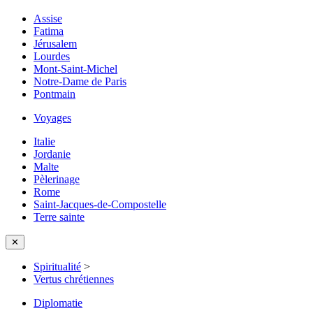
Assise
Fatima
Jérusalem
Lourdes
Mont-Saint-Michel
Notre-Dame de Paris
Pontmain
Voyages
Italie
Jordanie
Malte
Pèlerinage
Rome
Saint-Jacques-de-Compostelle
Terre sainte
✕
Spiritualité
>
Vertus chrétiennes
Diplomatie