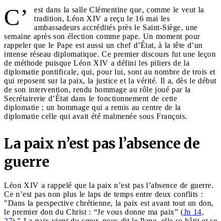
C’
est dans la salle Clémentine que, comme le veut la
tradition, Léon XIV a reçu le 16 mai les
ambassadeurs accrédités près le Saint-Siège, une
semaine après son élection comme pape. Un moment pour
rappeler que le Pape est aussi un chef d’État, à la tête d’un
intense réseau diplomatique. Ce premier discours fut une leçon
de méthode puisque Léon XIV a défini les piliers de la
diplomatie pontificale, qui, pour lui, sont au nombre de trois et
qui reposent sur la paix, la justice et la vérité. Il a, dès le début
de son intervention, rendu hommage au rôle joué par la
Secrétairerie d’État dans le fonctionnement de cette
diplomatie ; un hommage qui a remis au centre de la
diplomatie celle qui avait été malmenée sous François.
La paix n’est pas l’absence de
guerre
Léon XIV a rappelé que la paix n’est pas l’absence de guerre.
Ce n’est pas non plus le laps de temps entre deux conflits :
"Dans la perspective chrétienne, la paix est avant tout un don,
le premier don du Christ : “Je vous donne ma paix” (
Jn 14,
27
)." La paix vient du cœur, nous dit le Pape, elle se bâtit et se