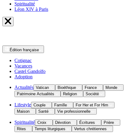
Spiritualité
Léon XIV à Paris
Édition
française
Cotignac
Vacances
Castel Gandolfo
Adoption
Actualités
Vatican
Bioéthique
France
Monde
Patrimoine Actualités
Religion
Société
Lifestyle
Couple
Famille
For Her et For Him
Maison
Santé
Vie professionnelle
Spiritualité
Croix
Dévotion
Écritures
Prière
Rites
Temps liturgiques
Vertus chrétiennes