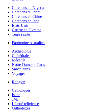
Chrétiens au Nigeria
Chrétiens d'Orient
Chrétiens en Chine
Chrétiens en Inde
États-Unis
Guerre en Ukraine
Terre sainte
Patrimoine Actualités
Archéologie
Cathédrales
Mécénat
Notre-Dame de Paris
Sanctuaires
Voyages
Religion
Catholiques
Islam
JMJ
Liberté religieuse
Orthodoxes