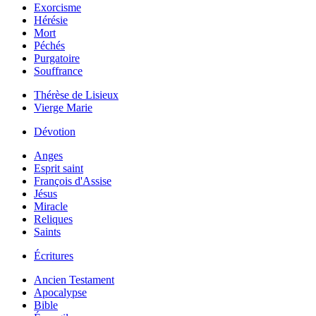
Exorcisme
Hérésie
Mort
Péchés
Purgatoire
Souffrance
Thérèse de Lisieux
Vierge Marie
Dévotion
Anges
Esprit saint
François d'Assise
Jésus
Miracle
Reliques
Saints
Écritures
Ancien Testament
Apocalypse
Bible