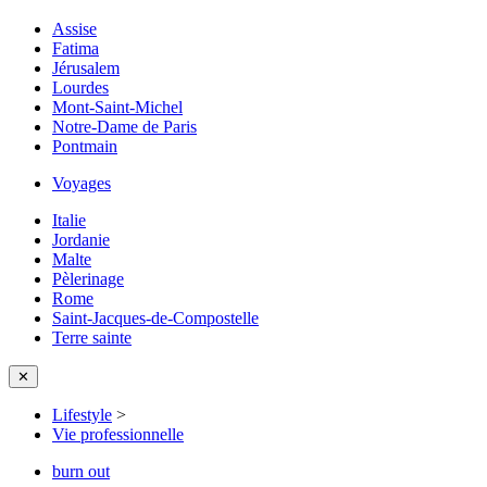
Assise
Fatima
Jérusalem
Lourdes
Mont-Saint-Michel
Notre-Dame de Paris
Pontmain
Voyages
Italie
Jordanie
Malte
Pèlerinage
Rome
Saint-Jacques-de-Compostelle
Terre sainte
✕
Lifestyle
>
Vie professionnelle
burn out