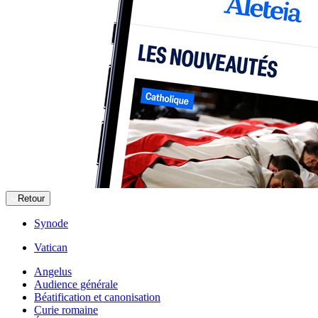
Retour
Synode
Vatican
Angelus
Audience générale
Béatification et canonisation
Curie romaine