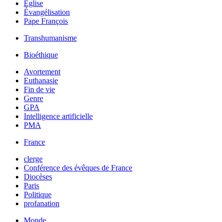
Église
Évangélisation
Pape François
Transhumanisme
Bioéthique
Avortement
Euthanasie
Fin de vie
Genre
GPA
Intelligence artificielle
PMA
France
clerge
Conférence des évêques de France
Diocèses
Paris
Politique
profanation
Monde