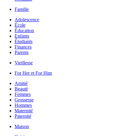
Famille
Adolescence
École
Éducation
Enfants
Étudiants
Finances
Parents
Vieillesse
For Her et For Him
Amitié
Beauté
Femmes
Grossesse
Hommes
Maternité
Paternité
Maison