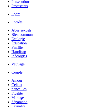
Persécutions
Protestants
Sport
Société
Abus sexuels
Bien commun
Écologie
Éducation
Famille
Handicap
Idéologies
Veuvage
Couple
Amour
Célibat
fiancailles
Fidélité
Mariage
Séparation
Sexualité