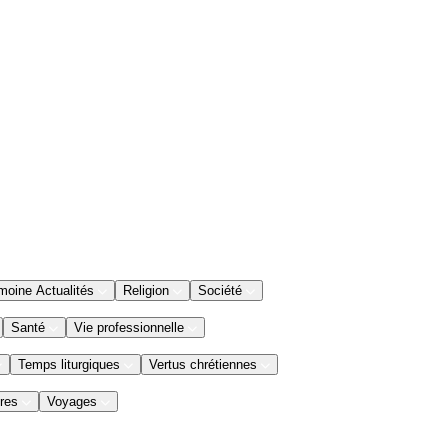
moine Actualités
Religion
Société
Santé
Vie professionnelle
Temps liturgiques
Vertus chrétiennes
res
Voyages