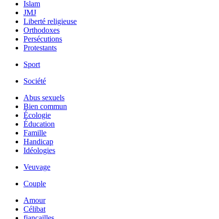
Islam
JMJ
Liberté religieuse
Orthodoxes
Persécutions
Protestants
Sport
Société
Abus sexuels
Bien commun
Écologie
Éducation
Famille
Handicap
Idéologies
Veuvage
Couple
Amour
Célibat
fiancailles