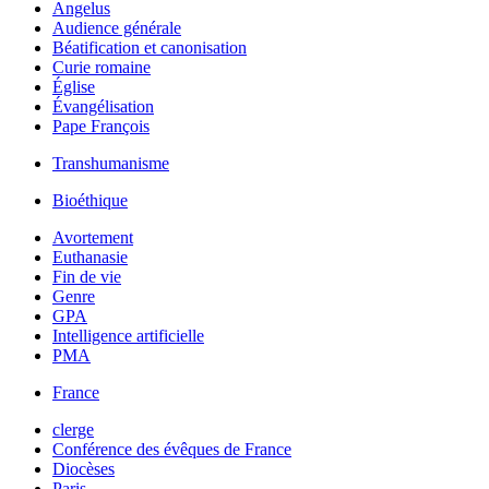
Angelus
Audience générale
Béatification et canonisation
Curie romaine
Église
Évangélisation
Pape François
Transhumanisme
Bioéthique
Avortement
Euthanasie
Fin de vie
Genre
GPA
Intelligence artificielle
PMA
France
clerge
Conférence des évêques de France
Diocèses
Paris