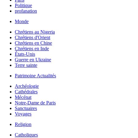
Politique
profanation
Monde
Chrétiens au Nigeria
Chrétiens d'Orient
Chrétiens en Chine
Chrétiens en Inde
États-Unis
Guerre en Ukraine
Terre sainte
Patrimoine Actualités
Archéologie
Cathédrales
Mécénat
Notre-Dame de Paris
Sanctuaires
Voyages
Religion
Catholiques