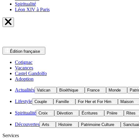
Spiritualité
Léon XIV à Paris
Édition
française
Cotignac
Vacances
Castel Gandolfo
Adoption
Actualités
Vatican
Bioéthique
France
Monde
Patri
Lifestyle
Couple
Famille
For Her et For Him
Maison
Spiritualité
Croix
Dévotion
Écritures
Prière
Rites
Découvertes
Arts
Histoire
Patrimoine Culture
Sanctuai
Services