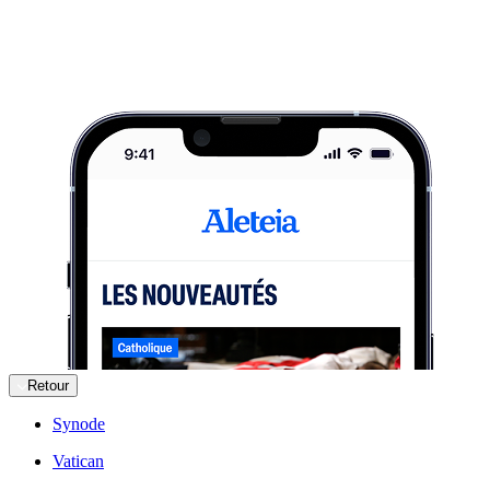
Retour
Synode
Vatican