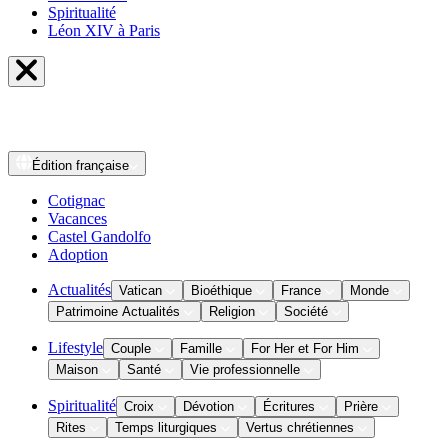
Spiritualité
Léon XIV à Paris
Édition
française
Cotignac
Vacances
Castel Gandolfo
Adoption
Actualités
Vatican
Bioéthique
France
Monde
Patrimoine Actualités
Religion
Société
Lifestyle
Couple
Famille
For Her et For Him
Maison
Santé
Vie professionnelle
Spiritualité
Croix
Dévotion
Écritures
Prière
Rites
Temps liturgiques
Vertus chrétiennes