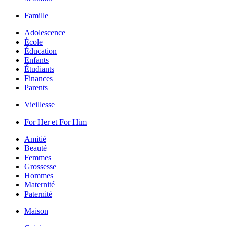
Famille
Adolescence
École
Éducation
Enfants
Étudiants
Finances
Parents
Vieillesse
For Her et For Him
Amitié
Beauté
Femmes
Grossesse
Hommes
Maternité
Paternité
Maison