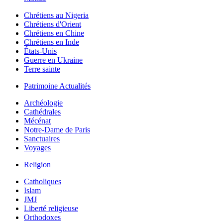
Chrétiens au Nigeria
Chrétiens d'Orient
Chrétiens en Chine
Chrétiens en Inde
États-Unis
Guerre en Ukraine
Terre sainte
Patrimoine Actualités
Archéologie
Cathédrales
Mécénat
Notre-Dame de Paris
Sanctuaires
Voyages
Religion
Catholiques
Islam
JMJ
Liberté religieuse
Orthodoxes