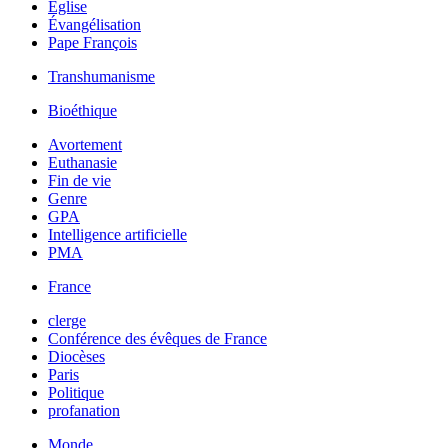
Église
Évangélisation
Pape François
Transhumanisme
Bioéthique
Avortement
Euthanasie
Fin de vie
Genre
GPA
Intelligence artificielle
PMA
France
clerge
Conférence des évêques de France
Diocèses
Paris
Politique
profanation
Monde