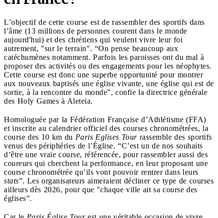
L’objectif de cette course est de rassembler des sportifs dans
l’âme (13 millions de personnes courent dans le monde
aujourd'hui) et des chrétiens qui veulent vivre leur foi
autrement, "sur le terrain". “On pense beaucoup aux
catéchumènes notamment. Parfois les paroisses ont du mal à
proposer des activités ou des engagements pour les néophytes.
Cette course est donc une superbe opportunité pour montrer
aux nouveaux baptisés une église vivante, une église qui est de
sortie, à la rencontre du monde”, confie la directrice générale
des Holy Games à Aleteia.
Homologuée par la Fédération Française d’Athlétisme (FFA)
et inscrite au calendrier officiel des courses chronométrées, la
course des 10 km du
Paris Eglises Tour
rassemble des sportifs
venus des périphéries de l’Église. “C’est un de nos souhaits
d’être une vraie course, référencée, pour rassembler aussi des
coureurs qui cherchent la performance, en leur proposant une
course chronométrée qu’ils vont pouvoir rentrer dans leurs
stats
”. Les organisateurs aimeraient décliner ce type de courses
ailleurs dès 2026, pour que "chaque ville ait sa course des
églises”.
Car le
Paris Église Tour
est une véritable occasion de vivre