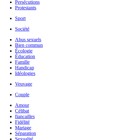
Persécutions
Protestants
Sport
Société
Abus sexuels
Bien commun
Écologie
Éducation
Famille
Handicap
Idéologies
Veuvage
Couple
Amour
Célibat
fiancailles
Fidélité
Mariage
Séparation
Sexualité