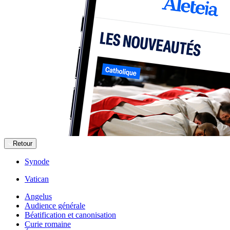
Retour
Synode
Vatican
Angelus
Audience générale
Béatification et canonisation
Curie romaine