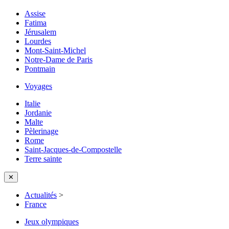
Assise
Fatima
Jérusalem
Lourdes
Mont-Saint-Michel
Notre-Dame de Paris
Pontmain
Voyages
Italie
Jordanie
Malte
Pèlerinage
Rome
Saint-Jacques-de-Compostelle
Terre sainte
✕
Actualités
>
France
Jeux olympiques