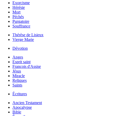
Exorcisme
Hérésie
Mort
Péchés
Purgatoire
Souffrance
Thérèse de Lisieux
Vierge Marie
Dévotion
Anges
Esprit saint
François d'Assise
Jésus
Miracle
Reliques
Saints
Écritures
Ancien Testament
Apocalypse
Bible