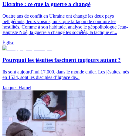
Ukraine : ce que la guerre a changé
Quatre ans de conflit en Ukraine ont changé les deux pays
belligérants, leurs voisins, ainsi que la façon de conduire les
hostilités. Comme à son habitude, analyse le géopolitologue Jean-
Baptiste Noé, la guerre a changé les sociétés, la tactique et...
Église
Pourquoi les jésuites fascinent toujours autant ?
Ils sont aujourd’hui 17.000, dans le monde entier. Les jésuites, nés
en 1534, sont les disciples d’Ignace de...
Jacques Hamel