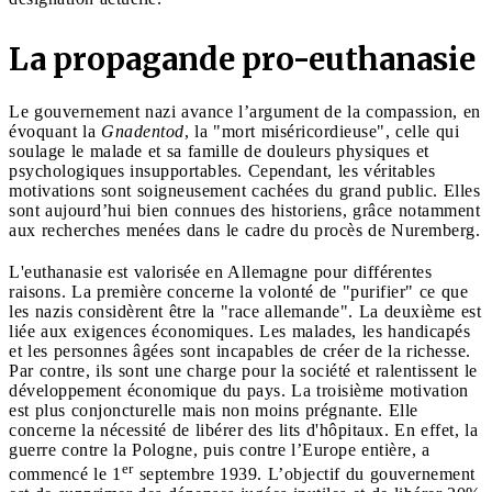
La propagande pro-euthanasie
Le gouvernement nazi avance l’argument de la compassion, en
évoquant la
Gnadentod
, la "mort miséricordieuse", celle qui
soulage le malade et sa famille de douleurs physiques et
psychologiques insupportables. Cependant, les véritables
motivations sont soigneusement cachées du grand public. Elles
sont aujourd’hui bien connues des historiens, grâce notamment
aux recherches menées dans le cadre du procès de Nuremberg.
L'euthanasie est valorisée en Allemagne pour différentes
raisons. La première concerne la volonté de "purifier" ce que
les nazis considèrent être la "race allemande". La deuxième est
liée aux exigences économiques. Les malades, les handicapés
et les personnes âgées sont incapables de créer de la richesse.
Par contre, ils sont une charge pour la société et ralentissent le
développement économique du pays. La troisième motivation
est plus conjoncturelle mais non moins prégnante. Elle
concerne la nécessité de libérer des lits d'hôpitaux. En effet, la
guerre contre la Pologne, puis contre l’Europe entière, a
er
commencé le 1
septembre 1939. L’objectif du gouvernement