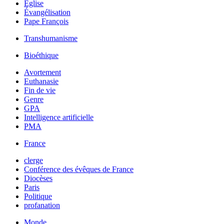
Église
Évangélisation
Pape François
Transhumanisme
Bioéthique
Avortement
Euthanasie
Fin de vie
Genre
GPA
Intelligence artificielle
PMA
France
clerge
Conférence des évêques de France
Diocèses
Paris
Politique
profanation
Monde