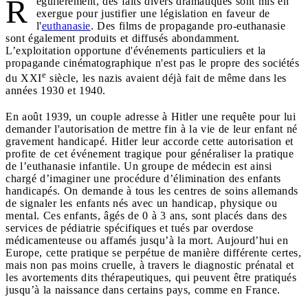
R
égulièrement, des faits divers dramatiques sont mis en
exergue pour justifier une législation en faveur de
l'
euthanasie
. Des films de propagande pro-euthanasie
sont également produits et diffusés abondamment.
L’exploitation opportune d'événements particuliers et la
propagande cinématographique n'est pas le propre des sociétés
e
du XXI
siècle, les nazis avaient déjà fait de même dans les
années 1930 et 1940.
En août 1939, un couple adresse à Hitler une requête pour lui
demander l'autorisation de mettre fin à la vie de leur enfant né
gravement handicapé. Hitler leur accorde cette autorisation et
profite de cet événement tragique pour généraliser la pratique
de l’euthanasie infantile. Un groupe de médecin est ainsi
chargé d’imaginer une procédure d’élimination des enfants
handicapés. On demande à tous les centres de soins allemands
de signaler les enfants nés avec un handicap, physique ou
mental. Ces enfants, âgés de 0 à 3 ans, sont placés dans des
services de pédiatrie spécifiques et tués par overdose
médicamenteuse ou affamés jusqu’à la mort. Aujourd’hui en
Europe, cette pratique se perpétue de manière différente certes,
mais non pas moins cruelle, à travers le diagnostic prénatal et
les avortements dits thérapeutiques, qui peuvent être pratiqués
jusqu’à la naissance dans certains pays, comme en France.