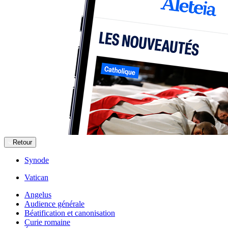
Retour
Synode
Vatican
Angelus
Audience générale
Béatification et canonisation
Curie romaine