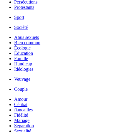
Persécutions
Protestants
Sport
Société
Abus sexuels
Bien commun
Écologie
Éducation
Famille
Handicap
Idéologies
Veuvage
Couple
Amour
Célibat
fiancailles
Fidélité
Mariage
Séparation
Sexualité