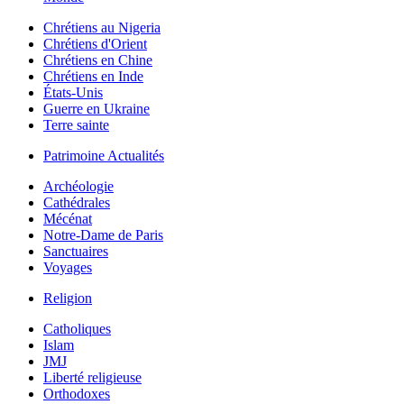
Chrétiens au Nigeria
Chrétiens d'Orient
Chrétiens en Chine
Chrétiens en Inde
États-Unis
Guerre en Ukraine
Terre sainte
Patrimoine Actualités
Archéologie
Cathédrales
Mécénat
Notre-Dame de Paris
Sanctuaires
Voyages
Religion
Catholiques
Islam
JMJ
Liberté religieuse
Orthodoxes