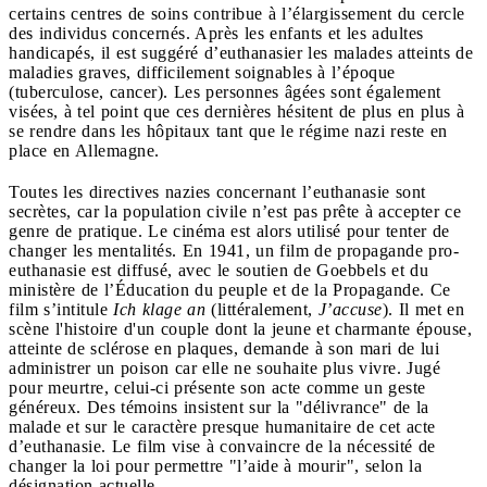
certains centres de soins contribue à l’élargissement du cercle
des individus concernés. Après les enfants et les adultes
handicapés, il est suggéré d’euthanasier les malades atteints de
maladies graves, difficilement soignables à l’époque
(tuberculose, cancer). Les personnes âgées sont également
visées, à tel point que ces dernières hésitent de plus en plus à
se rendre dans les hôpitaux tant que le régime nazi reste en
place en Allemagne.
Toutes les directives nazies concernant l’euthanasie sont
secrètes, car la population civile n’est pas prête à accepter ce
genre de pratique. Le cinéma est alors utilisé pour tenter de
changer les mentalités. En 1941, un film de propagande pro-
euthanasie est diffusé, avec le soutien de Goebbels et du
ministère de l’Éducation du peuple et de la Propagande. Ce
film s’intitule
Ich klage an
(littéralement,
J’accuse
). Il met en
scène l'histoire d'un couple dont la jeune et charmante épouse,
atteinte de sclérose en plaques, demande à son mari de lui
administrer un poison car elle ne souhaite plus vivre. Jugé
pour meurtre, celui-ci présente son acte comme un geste
généreux. Des témoins insistent sur la "délivrance" de la
malade et sur le caractère presque humanitaire de cet acte
d’euthanasie. Le film vise à convaincre de la nécessité de
changer la loi pour permettre "l’aide à mourir", selon la
désignation actuelle.