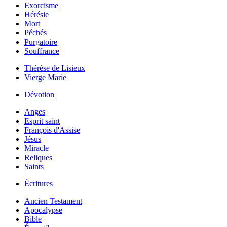
Exorcisme
Hérésie
Mort
Péchés
Purgatoire
Souffrance
Thérèse de Lisieux
Vierge Marie
Dévotion
Anges
Esprit saint
François d'Assise
Jésus
Miracle
Reliques
Saints
Écritures
Ancien Testament
Apocalypse
Bible