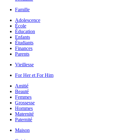
Famille
Adolescence
École
Éducation
Enfants
Étudiants
Finances
Parents
Vieillesse
For Her et For Him
Amitié
Beauté
Femmes
Grossesse
Hommes
Maternité
Paternité
Maison