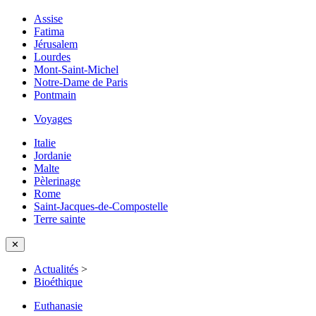
Assise
Fatima
Jérusalem
Lourdes
Mont-Saint-Michel
Notre-Dame de Paris
Pontmain
Voyages
Italie
Jordanie
Malte
Pèlerinage
Rome
Saint-Jacques-de-Compostelle
Terre sainte
✕
Actualités
>
Bioéthique
Euthanasie