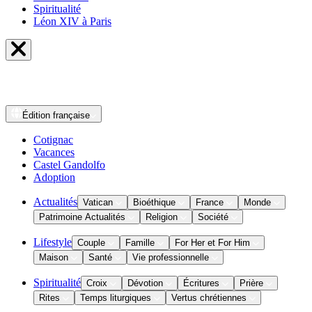
Spiritualité
Léon XIV à Paris
Édition
française
Cotignac
Vacances
Castel Gandolfo
Adoption
Actualités
Vatican
Bioéthique
France
Monde
Patrimoine Actualités
Religion
Société
Lifestyle
Couple
Famille
For Her et For Him
Maison
Santé
Vie professionnelle
Spiritualité
Croix
Dévotion
Écritures
Prière
Rites
Temps liturgiques
Vertus chrétiennes