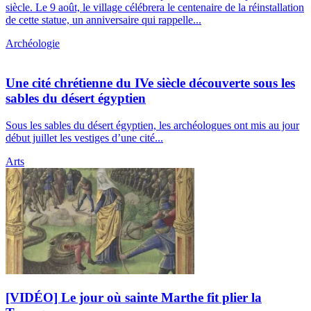
siècle. Le 9 août, le village célébrera le centenaire de la réinstallation
de cette statue, un anniversaire qui rappelle...
Archéologie
Une cité chrétienne du IVe siècle découverte sous les
sables du désert égyptien
Sous les sables du désert égyptien, les archéologues ont mis au jour
début juillet les vestiges d’une cité...
Arts
[VIDÉO] Le jour où sainte Marthe fit plier la