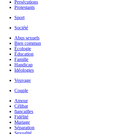
Persécutions
Protestants
Sport
Société
Abus sexuels
Bien commun
Écologie
Éducation
Famille
Handicap
Idéologies
Veuvage
Couple
Amour
Célibat
fiancailles
Fidélité
Mariage
Séparation
Sexualité