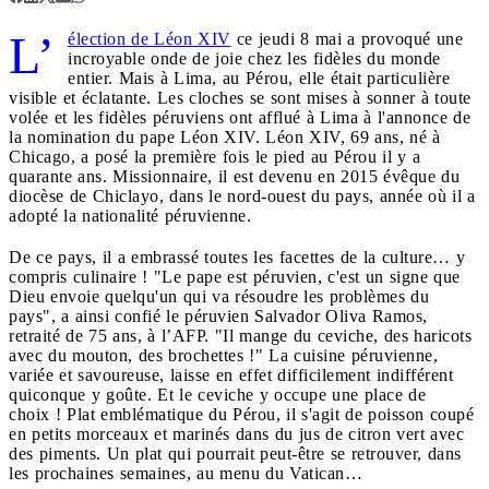
L’
élection de Léon XIV
ce jeudi 8 mai a provoqué une
incroyable onde de joie chez les fidèles du monde
entier. Mais à Lima, au Pérou, elle était particulière
visible et éclatante. Les cloches se sont mises à sonner à toute
volée et les fidèles péruviens ont afflué à Lima à l'annonce de
la nomination du pape Léon XIV. Léon XIV, 69 ans, né à
Chicago, a posé la première fois le pied au Pérou il y a
quarante ans. Missionnaire, il est devenu en 2015 évêque du
diocèse de Chiclayo, dans le nord-ouest du pays, année où il a
adopté la nationalité péruvienne.
De ce pays, il a embrassé toutes les facettes de la culture… y
compris culinaire ! "Le pape est péruvien, c'est un signe que
Dieu envoie quelqu'un qui va résoudre les problèmes du
pays", a ainsi confié le péruvien Salvador Oliva Ramos,
retraité de 75 ans, à l’AFP. "Il mange du ceviche, des haricots
avec du mouton, des brochettes !" La cuisine péruvienne,
variée et savoureuse, laisse en effet difficilement indifférent
quiconque y goûte. Et le ceviche y occupe une place de
choix ! Plat emblématique du Pérou, il s'agit de poisson coupé
en petits morceaux et marinés dans du jus de citron vert avec
des piments. Un plat qui pourrait peut-être se retrouver, dans
les prochaines semaines, au menu du Vatican…