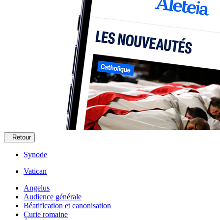
Retour
Synode
Vatican
Angelus
Audience générale
Béatification et canonisation
Curie romaine