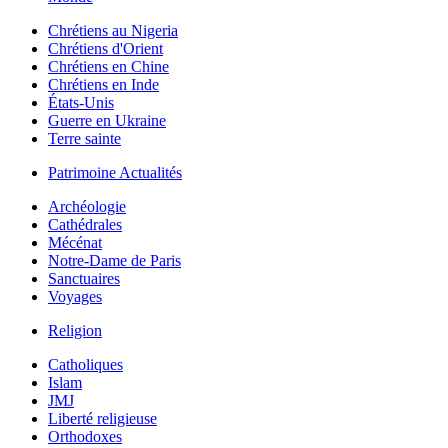
Chrétiens au Nigeria
Chrétiens d'Orient
Chrétiens en Chine
Chrétiens en Inde
États-Unis
Guerre en Ukraine
Terre sainte
Patrimoine Actualités
Archéologie
Cathédrales
Mécénat
Notre-Dame de Paris
Sanctuaires
Voyages
Religion
Catholiques
Islam
JMJ
Liberté religieuse
Orthodoxes