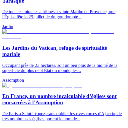
Tarasque
De tous les miracles attribués à sainte Marthe en Provence, que
l'Église fête le 29 juillet, le dragon dompté...
Jardin
Les Jardins du Vatican, refuge de spiritualité
mariale
Occupant près de 23 hectares, soit un peu plus de la moitié de la
superficie du plus petit État du monde, les...
Assomption
En France, un nombre incalculable d’églises sont
consacrées à l’Assomption
De Paris à Saint-Tropez, sans oublier les rives corses d'Ajaccio, de
très nombreuses églises portent le nom de...