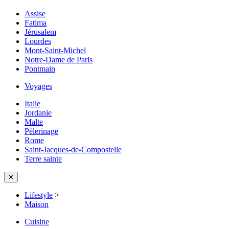
Assise
Fatima
Jérusalem
Lourdes
Mont-Saint-Michel
Notre-Dame de Paris
Pontmain
Voyages
Italie
Jordanie
Malte
Pèlerinage
Rome
Saint-Jacques-de-Compostelle
Terre sainte
✕
Lifestyle
>
Maison
Cuisine