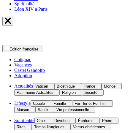
Spiritualité
Léon XIV à Paris
Édition
française
Cotignac
Vacances
Castel Gandolfo
Adoption
Actualités
Vatican
Bioéthique
France
Monde
Patrimoine Actualités
Religion
Société
Lifestyle
Couple
Famille
For Her et For Him
Maison
Santé
Vie professionnelle
Spiritualité
Croix
Dévotion
Écritures
Prière
Rites
Temps liturgiques
Vertus chrétiennes