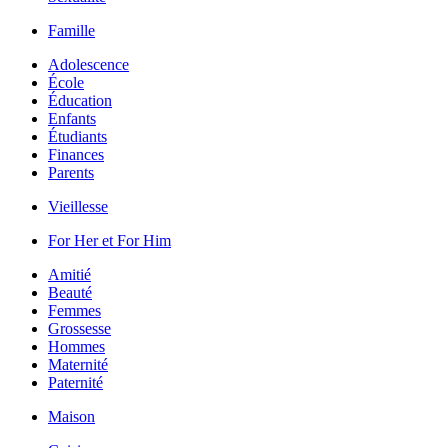
Famille
Adolescence
École
Éducation
Enfants
Étudiants
Finances
Parents
Vieillesse
For Her et For Him
Amitié
Beauté
Femmes
Grossesse
Hommes
Maternité
Paternité
Maison