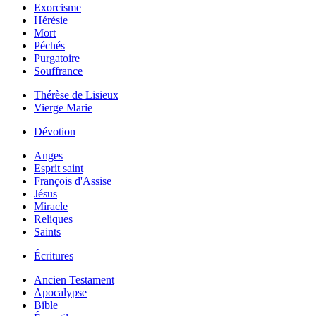
Exorcisme
Hérésie
Mort
Péchés
Purgatoire
Souffrance
Thérèse de Lisieux
Vierge Marie
Dévotion
Anges
Esprit saint
François d'Assise
Jésus
Miracle
Reliques
Saints
Écritures
Ancien Testament
Apocalypse
Bible