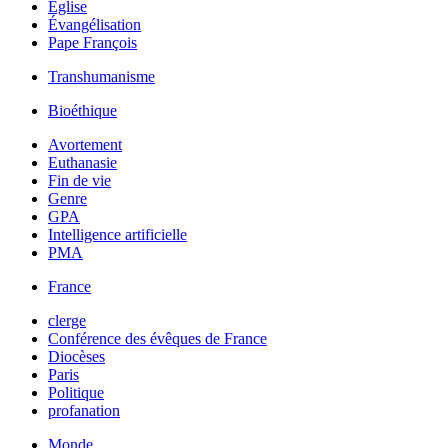
Église
Évangélisation
Pape François
Transhumanisme
Bioéthique
Avortement
Euthanasie
Fin de vie
Genre
GPA
Intelligence artificielle
PMA
France
clerge
Conférence des évêques de France
Diocèses
Paris
Politique
profanation
Monde