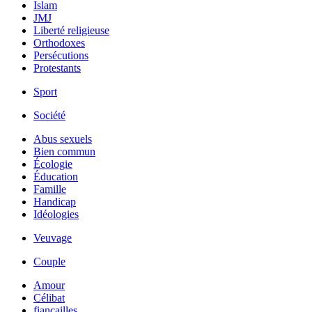
Islam
JMJ
Liberté religieuse
Orthodoxes
Persécutions
Protestants
Sport
Société
Abus sexuels
Bien commun
Écologie
Éducation
Famille
Handicap
Idéologies
Veuvage
Couple
Amour
Célibat
fiancailles