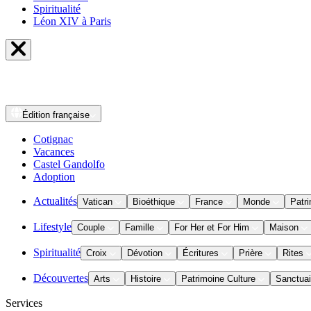
Spiritualité
Léon XIV à Paris
Édition
française
Cotignac
Vacances
Castel Gandolfo
Adoption
Actualités
Vatican
Bioéthique
France
Monde
Patri
Lifestyle
Couple
Famille
For Her et For Him
Maison
Spiritualité
Croix
Dévotion
Écritures
Prière
Rites
Découvertes
Arts
Histoire
Patrimoine Culture
Sanctuai
Services