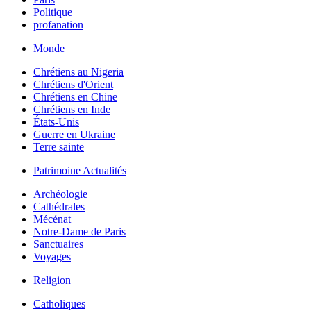
Politique
profanation
Monde
Chrétiens au Nigeria
Chrétiens d'Orient
Chrétiens en Chine
Chrétiens en Inde
États-Unis
Guerre en Ukraine
Terre sainte
Patrimoine Actualités
Archéologie
Cathédrales
Mécénat
Notre-Dame de Paris
Sanctuaires
Voyages
Religion
Catholiques