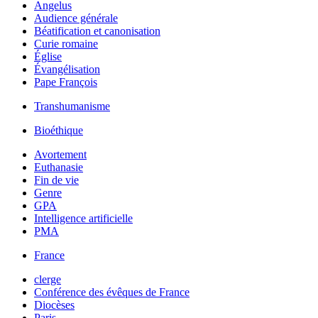
Angelus
Audience générale
Béatification et canonisation
Curie romaine
Église
Évangélisation
Pape François
Transhumanisme
Bioéthique
Avortement
Euthanasie
Fin de vie
Genre
GPA
Intelligence artificielle
PMA
France
clerge
Conférence des évêques de France
Diocèses
Paris