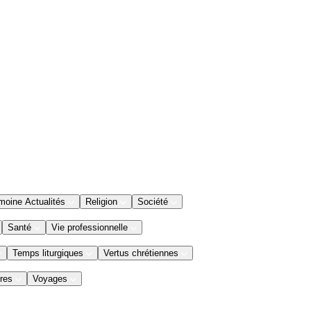
moine Actualités
Religion
Société
Santé
Vie professionnelle
Temps liturgiques
Vertus chrétiennes
res
Voyages