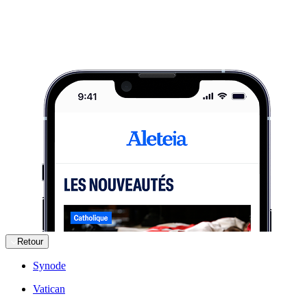
Retour
Synode
Vatican