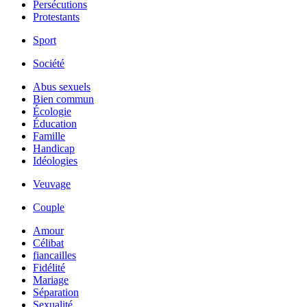
Persécutions
Protestants
Sport
Société
Abus sexuels
Bien commun
Écologie
Éducation
Famille
Handicap
Idéologies
Veuvage
Couple
Amour
Célibat
fiancailles
Fidélité
Mariage
Séparation
Sexualité