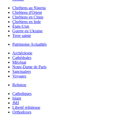
Chrétiens au Nigeria
Chrétiens d'Orient
Chrétiens en Chine
Chrétiens en Inde
États-Unis
Guerre en Ukraine
Terre sainte
Patrimoine Actualités
Archéologie
Cathédrales
Mécénat
Notre-Dame de Paris
Sanctuaires
Voyages
Religion
Catholiques
Islam
JMJ
Liberté religieuse
Orthodoxes