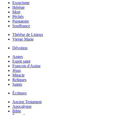
Exorcisme
Hérésie
Mort
Péchés
Purgatoire
Souffrance
Thérèse de Lisieux
Vierge Marie
Dévotion
Anges
Esprit saint
François d'Assise
Jésus
Miracle
Reliques
Saints
Écritures
Ancien Testament
Apocalypse
Bible