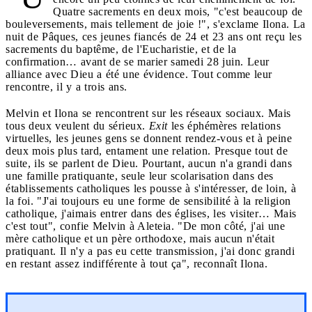
Quatre sacrements en deux mois, "c'est beaucoup de
bouleversements, mais tellement de joie !", s'exclame Ilona. La
nuit de Pâques, ces jeunes fiancés de 24 et 23 ans ont reçu les
sacrements du baptême, de l'Eucharistie, et de la
confirmation… avant de se marier samedi 28 juin. Leur
alliance avec Dieu a été une évidence. Tout comme leur
rencontre, il y a trois ans.
Melvin et Ilona se rencontrent sur les réseaux sociaux. Mais
tous deux veulent du sérieux.
Exit
les éphémères relations
virtuelles, les jeunes gens se donnent rendez-vous et à peine
deux mois plus tard, entament une relation. Presque tout de
suite, ils se parlent de Dieu. Pourtant, aucun n'a grandi dans
une famille pratiquante, seule leur scolarisation dans des
établissements catholiques les pousse à s'intéresser, de loin, à
la foi. "J'ai toujours eu une forme de sensibilité à la religion
catholique, j'aimais entrer dans des églises, les visiter… Mais
c'est tout", confie Melvin à Aleteia. "De mon côté, j'ai une
mère catholique et un père orthodoxe, mais aucun n'était
pratiquant. Il n'y a pas eu cette transmission, j'ai donc grandi
en restant assez indifférente à tout ça", reconnaît Ilona.