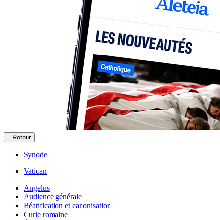
Retour
Synode
Vatican
Angelus
Audience générale
Béatification et canonisation
Curie romaine