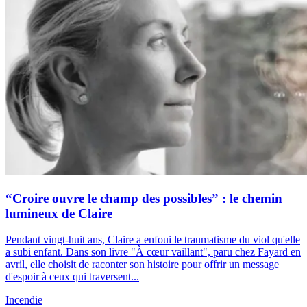
“Croire ouvre le champ des possibles” : le chemin
lumineux de Claire
Pendant vingt-huit ans, Claire a enfoui le traumatisme du viol qu'elle
a subi enfant. Dans son livre "À cœur vaillant", paru chez Fayard en
avril, elle choisit de raconter son histoire pour offrir un message
d'espoir à ceux qui traversent...
Incendie