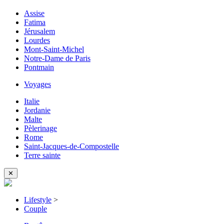
Assise
Fatima
Jérusalem
Lourdes
Mont-Saint-Michel
Notre-Dame de Paris
Pontmain
Voyages
Italie
Jordanie
Malte
Pèlerinage
Rome
Saint-Jacques-de-Compostelle
Terre sainte
✕
Lifestyle
>
Couple