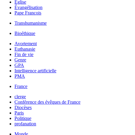
Église
Évangélisation
Pape François
Transhumanisme
Bioéthique
Avortement
Euthanasie
Fin de vie
Genre
GPA
Intelligence artificielle
PMA
France
clerge
Conférence des évêques de France
Diocèses
Paris
Politique
profanation
Monde