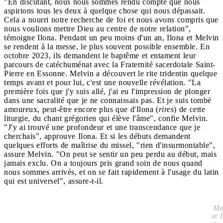
"En discutant, nous nous sommes rendu compte que nous
aspirions tous les deux à quelque chose qui nous dépassait.
Cela a nourri notre recherche de foi et nous avons compris que
nous voulions mettre Dieu au centre de notre relation",
témoigne Ilona. Pendant un peu moins d'un an, Ilona et Melvin
se rendent à la messe, le plus souvent possible ensemble. En
octobre 2023, ils demandent le baptême et entament leur
parcours de catéchuménat avec la Fraternité sacerdotale Saint-
Pierre en Essonne. Melvin a découvert le rite tridentin quelque
temps avant et pour lui, c'est une nouvelle révélation. "La
première fois que j'y suis allé, j'ai eu l'impression de plonger
dans une sacralité que je ne connaissais pas. Et je suis tombé
amoureux, peut-être encore plus que d'Ilona (
rires
) de cette
liturgie, du chant grégorien qui élève l'âme", confie Melvin.
"J'y ai trouvé une profondeur et une transcendance que je
cherchais", approuve Ilona. Et si les débuts demandent
quelques efforts de maîtrise du missel, "rien d'insurmontable",
assure Melvin. "On peut se sentir un peu perdu au début, mais
jamais exclu. On a toujours pris grand soin de nous quand
nous sommes arrivés, et on se fait rapidement à l'usage du latin
qui est universel", assure-t-il.
Me
et 