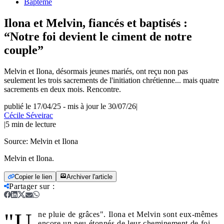
Baptême
Ilona et Melvin, fiancés et baptisés :
“Notre foi devient le ciment de notre
couple”
Melvin et Ilona, désormais jeunes mariés, ont reçu non pas
seulement les trois sacrements de l'initiation chrétienne... mais quatre
sacrements en deux mois. Rencontre.
publié le 17/04/25
-
mis à jour le 30/07/26
|
Cécile Séveirac
|
5
min de lecture
Source:
Melvin et Ilona
Melvin et Ilona.
Copier le lien
Archiver l'article
Partager sur
:
"U
ne pluie de grâces". Ilona et Melvin sont eux-mêmes
encore un peu étonnés de leur cheminement de foi.