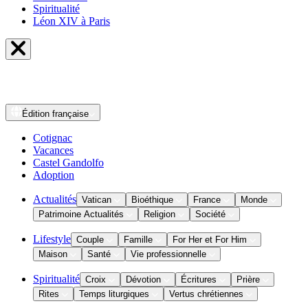
Spiritualité
Léon XIV à Paris
Édition
française
Cotignac
Vacances
Castel Gandolfo
Adoption
Actualités
Vatican
Bioéthique
France
Monde
Patrimoine Actualités
Religion
Société
Lifestyle
Couple
Famille
For Her et For Him
Maison
Santé
Vie professionnelle
Spiritualité
Croix
Dévotion
Écritures
Prière
Rites
Temps liturgiques
Vertus chrétiennes