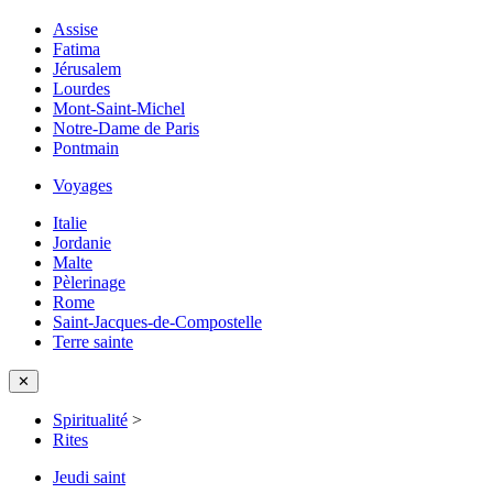
Assise
Fatima
Jérusalem
Lourdes
Mont-Saint-Michel
Notre-Dame de Paris
Pontmain
Voyages
Italie
Jordanie
Malte
Pèlerinage
Rome
Saint-Jacques-de-Compostelle
Terre sainte
✕
Spiritualité
>
Rites
Jeudi saint