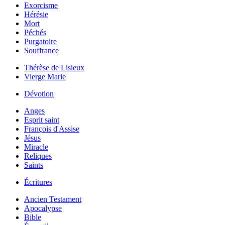
Exorcisme
Hérésie
Mort
Péchés
Purgatoire
Souffrance
Thérèse de Lisieux
Vierge Marie
Dévotion
Anges
Esprit saint
François d'Assise
Jésus
Miracle
Reliques
Saints
Écritures
Ancien Testament
Apocalypse
Bible