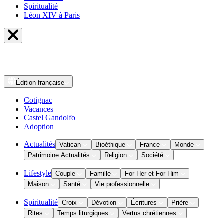
Spiritualité
Léon XIV à Paris
Édition
française
Cotignac
Vacances
Castel Gandolfo
Adoption
Actualités
Vatican
Bioéthique
France
Monde
Patrimoine Actualités
Religion
Société
Lifestyle
Couple
Famille
For Her et For Him
Maison
Santé
Vie professionnelle
Spiritualité
Croix
Dévotion
Écritures
Prière
Rites
Temps liturgiques
Vertus chrétiennes