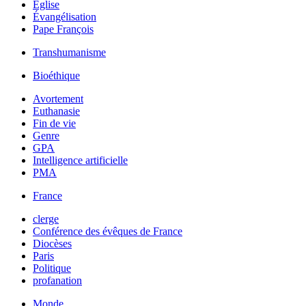
Église
Évangélisation
Pape François
Transhumanisme
Bioéthique
Avortement
Euthanasie
Fin de vie
Genre
GPA
Intelligence artificielle
PMA
France
clerge
Conférence des évêques de France
Diocèses
Paris
Politique
profanation
Monde