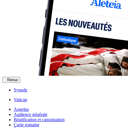
Retour
Synode
Vatican
Angelus
Audience générale
Béatification et canonisation
Curie romaine