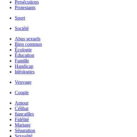
Persécutions
Protestants
Sport
Société
Abus sexuels
Bien commun
Écologie
Éducation
Famille
Handicap
Idéologies
Veuvage
Couple
Amour
Célibat
fiancailles
Fidélité
Mariage
Séparation
Sexualité