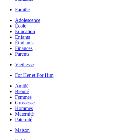
Famille
Adolescence
École
Éducation
Enfants
Étudiants
Finances
Parents
Vieillesse
For Her et For Him
Amitié
Beauté
Femmes
Grossesse
Hommes
Maternité
Paternité
Maison