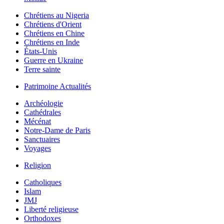
Chrétiens au Nigeria
Chrétiens d'Orient
Chrétiens en Chine
Chrétiens en Inde
États-Unis
Guerre en Ukraine
Terre sainte
Patrimoine Actualités
Archéologie
Cathédrales
Mécénat
Notre-Dame de Paris
Sanctuaires
Voyages
Religion
Catholiques
Islam
JMJ
Liberté religieuse
Orthodoxes