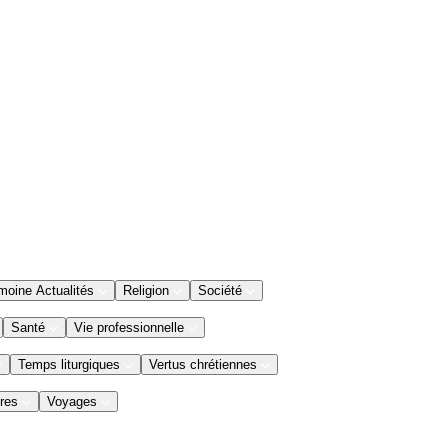
moine Actualités
Religion
Société
Santé
Vie professionnelle
Temps liturgiques
Vertus chrétiennes
res
Voyages