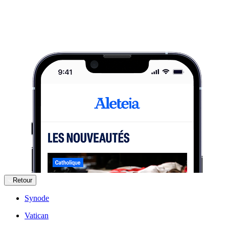
Retour
Synode
Vatican