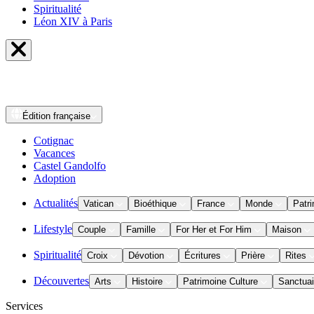
Spiritualité
Léon XIV à Paris
Édition
française
Cotignac
Vacances
Castel Gandolfo
Adoption
Actualités
Vatican
Bioéthique
France
Monde
Patri
Lifestyle
Couple
Famille
For Her et For Him
Maison
Spiritualité
Croix
Dévotion
Écritures
Prière
Rites
Découvertes
Arts
Histoire
Patrimoine Culture
Sanctuai
Services