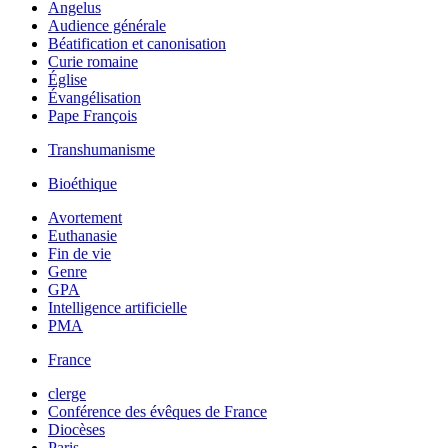
Angelus
Audience générale
Béatification et canonisation
Curie romaine
Église
Évangélisation
Pape François
Transhumanisme
Bioéthique
Avortement
Euthanasie
Fin de vie
Genre
GPA
Intelligence artificielle
PMA
France
clerge
Conférence des évêques de France
Diocèses
Paris