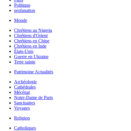
Politique
profanation
Monde
Chrétiens au Nigeria
Chrétiens d'Orient
Chrétiens en Chine
Chrétiens en Inde
États-Unis
Guerre en Ukraine
Terre sainte
Patrimoine Actualités
Archéologie
Cathédrales
Mécénat
Notre-Dame de Paris
Sanctuaires
Voyages
Religion
Catholiques