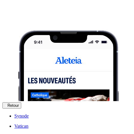
Retour
Synode
Vatican