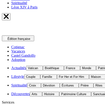
Spiritualité
Léon XIV à Paris
Édition
française
Cotignac
Vacances
Castel Gandolfo
Adoption
Actualités
Vatican
Bioéthique
France
Monde
Patri
Lifestyle
Couple
Famille
For Her et For Him
Maison
Spiritualité
Croix
Dévotion
Écritures
Prière
Rites
Découvertes
Arts
Histoire
Patrimoine Culture
Sanctuai
Services