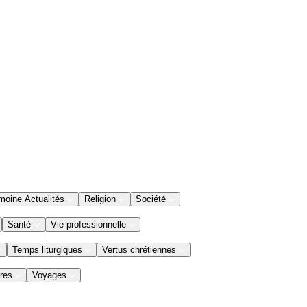
moine Actualités
Religion
Société
Santé
Vie professionnelle
Temps liturgiques
Vertus chrétiennes
res
Voyages