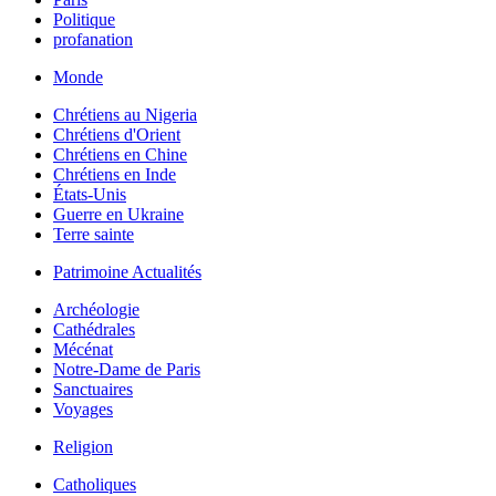
Politique
profanation
Monde
Chrétiens au Nigeria
Chrétiens d'Orient
Chrétiens en Chine
Chrétiens en Inde
États-Unis
Guerre en Ukraine
Terre sainte
Patrimoine Actualités
Archéologie
Cathédrales
Mécénat
Notre-Dame de Paris
Sanctuaires
Voyages
Religion
Catholiques