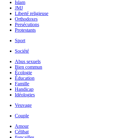
Islam
JMJ
Liberté religieuse
Orthodoxes
Persécutions
Protestants
Sport
Société
Abus sexuels
Bien commun
Écologie
Éducation
Famille
Handicap
Idéologies
Veuvage
Couple
Amour
Célibat
fiancailles