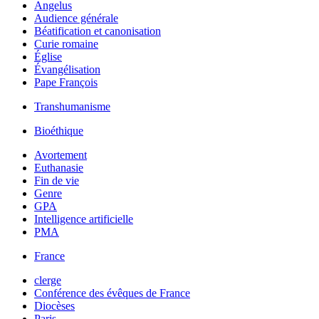
Angelus
Audience générale
Béatification et canonisation
Curie romaine
Église
Évangélisation
Pape François
Transhumanisme
Bioéthique
Avortement
Euthanasie
Fin de vie
Genre
GPA
Intelligence artificielle
PMA
France
clerge
Conférence des évêques de France
Diocèses
Paris