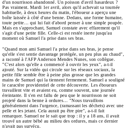
d'un nourrisson abandonné. Un poisson d'avril hasardeux ?
Pas vraiment. Mardi 1er avril, alors qu'il achevait sa tournée
habituelle, à deux heures du matin, l'éboueur a aperçu une
boîte laissée à côté d'une benne. Dedans, une forme humaine,
toute petite… qui lui fait d'abord penser à une simple poupée.
Mais en s'approchant, Samuel constate avec effarement qu'il
s'agit d'une petite fille. Celle-ci est restée inerte jusqu'au
moment où Samuel l'a prise dans ses bras.
"Quand mon ami Samuel l'a prise dans ses bras, je pense
qu'elle s'est sentie davantage protégée, un peu plus au chaud",
a raconté à l'AFP Anderson Mendes Nunes, son collègue.
"C'est alors qu'elle a commencé à ouvrir les yeux", a-t-il
ajouté. Sur la vidéo qui circule sur les réseaux sociaux, la
petite fille semble être à peine plus grosse que les grandes
mains de Samuel qui la tiennent fermement. Samuel a souligné
le caractère providentiel de cette découverte. Les éboueurs
travaillent vite et avaient eu, comme souvent, une journée
éreintante. Il s'en est fallu de peu que le nourrisson ne soit
projeté dans la benne à ordures… "Nous travaillons
généralement dans l'urgence, (ramassant les déchets) avec une
pelle et les jetant. Cela aurait pu être pire", a-t-il fait
remarquer. Samuel ne le sait que trop : il y a 18 ans, il avait
trouvé un autre bébé au milieu des ordures, mais ce dernier
n'avait pas survécu.