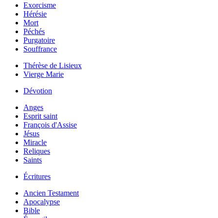
Exorcisme
Hérésie
Mort
Péchés
Purgatoire
Souffrance
Thérèse de Lisieux
Vierge Marie
Dévotion
Anges
Esprit saint
François d'Assise
Jésus
Miracle
Reliques
Saints
Écritures
Ancien Testament
Apocalypse
Bible