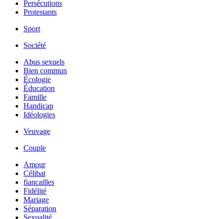
Persécutions
Protestants
Sport
Société
Abus sexuels
Bien commun
Écologie
Éducation
Famille
Handicap
Idéologies
Veuvage
Couple
Amour
Célibat
fiancailles
Fidélité
Mariage
Séparation
Sexualité