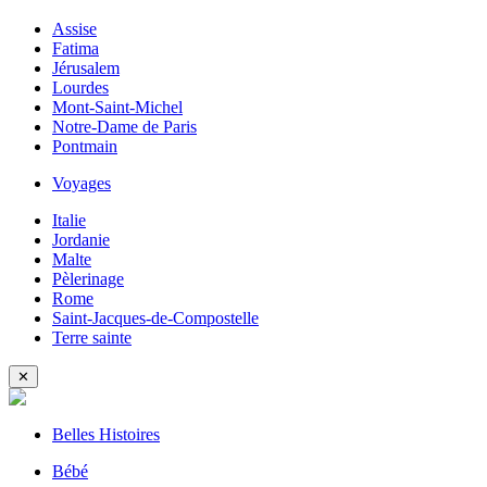
Assise
Fatima
Jérusalem
Lourdes
Mont-Saint-Michel
Notre-Dame de Paris
Pontmain
Voyages
Italie
Jordanie
Malte
Pèlerinage
Rome
Saint-Jacques-de-Compostelle
Terre sainte
✕
Belles Histoires
Bébé