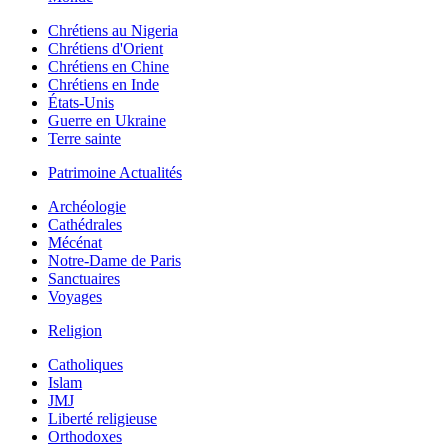
Chrétiens au Nigeria
Chrétiens d'Orient
Chrétiens en Chine
Chrétiens en Inde
États-Unis
Guerre en Ukraine
Terre sainte
Patrimoine Actualités
Archéologie
Cathédrales
Mécénat
Notre-Dame de Paris
Sanctuaires
Voyages
Religion
Catholiques
Islam
JMJ
Liberté religieuse
Orthodoxes