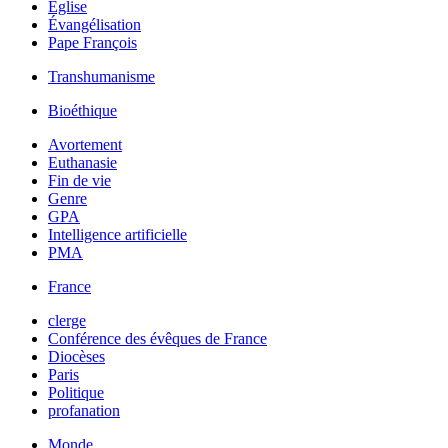
Église
Évangélisation
Pape François
Transhumanisme
Bioéthique
Avortement
Euthanasie
Fin de vie
Genre
GPA
Intelligence artificielle
PMA
France
clerge
Conférence des évêques de France
Diocèses
Paris
Politique
profanation
Monde