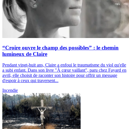
“Croire ouvre le champ des possibles” : le chemin
lumineux de Claire
Pendant vingt-huit ans, Claire a enfoui le traumatisme du viol qu'elle
a subi enfant. Dans son livre "À cœur vaillant", paru chez Fayard en
avril, elle choisit de raconter son histoire pour offrir un message
d'espoir à ceux qui traversent...
Incendie