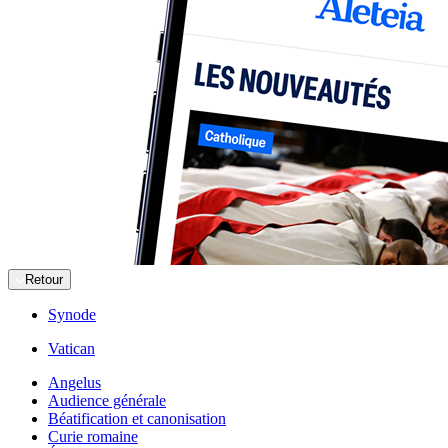
Retour
Synode
Vatican
Angelus
Audience générale
Béatification et canonisation
Curie romaine