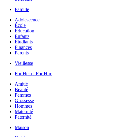
Famille
Adolescence
École
Éducation
Enfants
Étudiants
Finances
Parents
Vieillesse
For Her et For Him
Amitié
Beauté
Femmes
Grossesse
Hommes
Maternité
Paternité
Maison