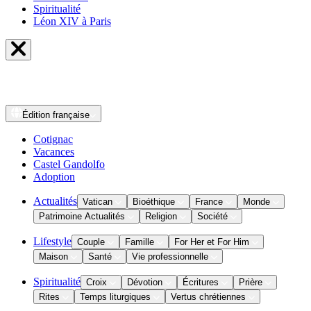
Spiritualité
Léon XIV à Paris
Édition
française
Cotignac
Vacances
Castel Gandolfo
Adoption
Actualités
Vatican
Bioéthique
France
Monde
Patrimoine Actualités
Religion
Société
Lifestyle
Couple
Famille
For Her et For Him
Maison
Santé
Vie professionnelle
Spiritualité
Croix
Dévotion
Écritures
Prière
Rites
Temps liturgiques
Vertus chrétiennes