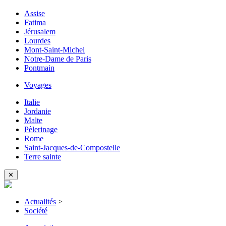
Assise
Fatima
Jérusalem
Lourdes
Mont-Saint-Michel
Notre-Dame de Paris
Pontmain
Voyages
Italie
Jordanie
Malte
Pèlerinage
Rome
Saint-Jacques-de-Compostelle
Terre sainte
✕
Actualités
>
Société