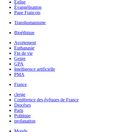
Église
Évangélisation
Pape François
Transhumanisme
Bioéthique
Avortement
Euthanasie
Fin de vie
Genre
GPA
Intelligence artificielle
PMA
France
clerge
Conférence des évêques de France
Diocèses
Paris
Politique
profanation
Monde