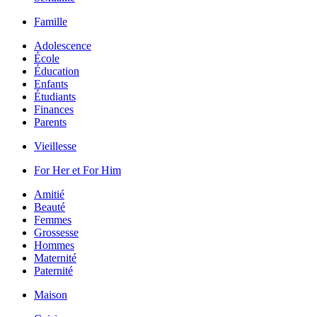
Famille
Adolescence
École
Éducation
Enfants
Étudiants
Finances
Parents
Vieillesse
For Her et For Him
Amitié
Beauté
Femmes
Grossesse
Hommes
Maternité
Paternité
Maison