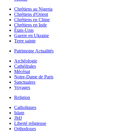
Chrétiens au Nigeria
Chrétiens d'Orient
Chrétiens en Chine
Chrétiens en Inde
États-Unis
Guerre en Ukraine
Terre sainte
Patrimoine Actualités
Archéologie
Cathédrales
Mécénat
Notre-Dame de Paris
Sanctuaires
Voyages
Religion
Catholiques
Islam
JMJ
Liberté religieuse
Orthodoxes