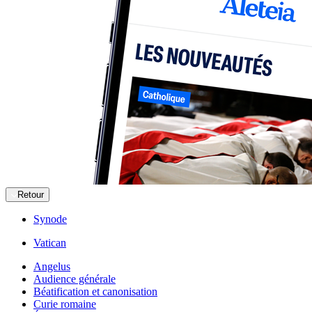
Retour
Synode
Vatican
Angelus
Audience générale
Béatification et canonisation
Curie romaine