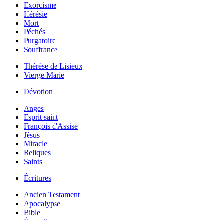
Exorcisme
Hérésie
Mort
Péchés
Purgatoire
Souffrance
Thérèse de Lisieux
Vierge Marie
Dévotion
Anges
Esprit saint
François d'Assise
Jésus
Miracle
Reliques
Saints
Écritures
Ancien Testament
Apocalypse
Bible