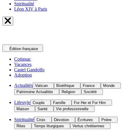
Spiritualité
Léon XIV à Paris
Édition
française
Cotignac
Vacances
Castel Gandolfo
Adoption
Actualités
Vatican
Bioéthique
France
Monde
Patrimoine Actualités
Religion
Société
Lifestyle
Couple
Famille
For Her et For Him
Maison
Santé
Vie professionnelle
Spiritualité
Croix
Dévotion
Écritures
Prière
Rites
Temps liturgiques
Vertus chrétiennes