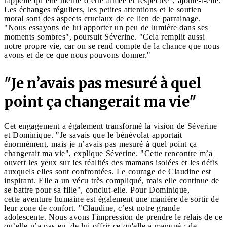
rappelle qu’elle mérite d’être aimée et respectée", ajoute-t-elle.
Les échanges réguliers, les petites attentions et le soutien
moral sont des aspects cruciaux de ce lien de parrainage.
"Nous essayons de lui apporter un peu de lumière dans ses
moments sombres", poursuit Séverine. "Cela remplit aussi
notre propre vie, car on se rend compte de la chance que nous
avons et de ce que nous pouvons donner."
"Je n’avais pas mesuré à quel
point ça changerait ma vie"
Cet engagement a également transformé la vision de Séverine
et Dominique. "Je savais que le bénévolat apportait
énormément, mais je n’avais pas mesuré à quel point ça
changerait ma vie", explique Séverine. "Cette rencontre m’a
ouvert les yeux sur les réalités des mamans isolées et les défis
auxquels elles sont confrontées. Le courage de Claudine est
inspirant. Elle a un vécu très compliqué, mais elle continue de
se battre pour sa fille", conclut-elle. Pour Dominique,
cette aventure humaine est également une manière de sortir de
leur zone de confort. "Claudine, c’est notre grande
adolescente. Nous avons l'impression de prendre le relais de ce
qu’elle n’a pas eu, de lui offrir ce qu'elle a manqué : de