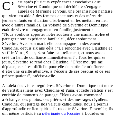
C’
est après plusieurs expériences associatives que
Séverine et Dominique ont décidé de s’engager
auprès de Marraine et Vous, une organisation nantaise
qui vient en aide à des femmes enceintes et des mères de
jeunes enfants en situation d'isolement en les mettant en lien
avec d’autres familles. La volonté de Séverine et Dominique
était de vivre un engagement en famille, justement :
"Nous voulions apporter notre soutien à une maman isolée et
partager notre expérience familiale", décrit sobrement
Séverine. Avec son mari, elle accompagne modestement
Claudine, depuis six ans déjà : "La rencontre avec Claudine et
sa fille Yuna, 9 ans, s'est faite naturellement, et nous avons
créé un lien de confiance immédiatement". Tous les quinze
jours, Séverine se rend chez Claudine. "C’est moi qui me
déplace, car il est difficile pour elle de sortir. Je m’efforce
d’être une oreille attentive, à l’écoute de ses besoins et de ses
préoccupations", précise-t-elle.
Au-delà des visites régulières, Séverine et Dominique ont noué
de véritables liens avec Claudine et Yuna, et cette relation s’est
enrichie de moments de partage. "Nous avons commencé
à échanger des photos, des prières et des messages réguliers.
Claudine, qui partage nos valeurs catholiques, nous a permis
d'approfondir ce lien spirituel", raconte Séverine. Ensemble, ils
ont même participé au
pèlerinage du Rosaire
à Lourdes en