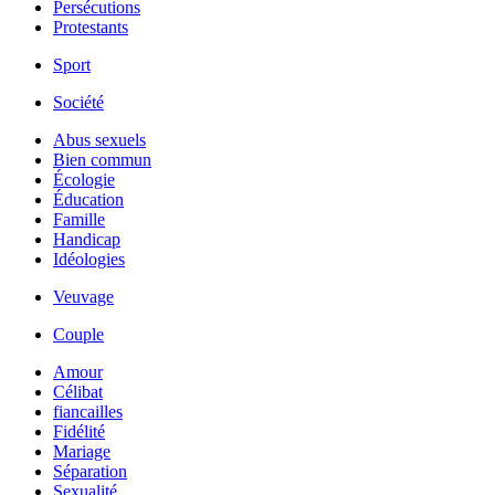
Persécutions
Protestants
Sport
Société
Abus sexuels
Bien commun
Écologie
Éducation
Famille
Handicap
Idéologies
Veuvage
Couple
Amour
Célibat
fiancailles
Fidélité
Mariage
Séparation
Sexualité